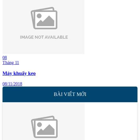
08
Tháng 11
Máy khuấy keo
08/11/2018
BÀI VIẾT MỚI