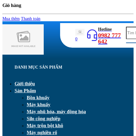
Giỏ hàng
Mua thêm
Thanh toán
Hotline
0982 777
0
642
DANH MỤC SẢN PHẨM
Giới thiệu
Sản Phẩm
Bồn khuấy
Máy khuấy
Máy nhũ hóa, máy đồng hóa
Silo công nghiệp
Máy trộn bột khô
Máy nghiền rổ