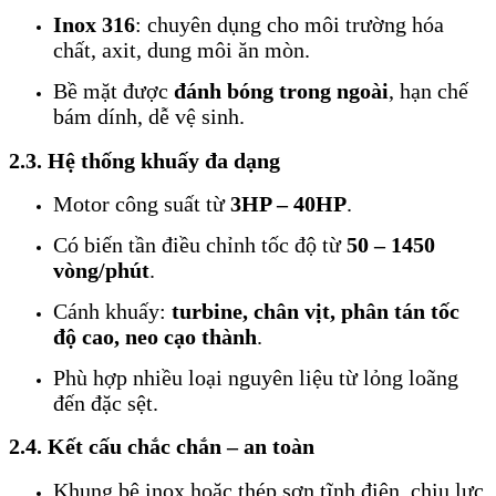
Inox 316
: chuyên dụng cho môi trường hóa
chất, axit, dung môi ăn mòn.
Bề mặt được
đánh bóng trong ngoài
, hạn chế
bám dính, dễ vệ sinh.
2.3. Hệ thống khuấy đa dạng
Motor công suất từ
3HP – 40HP
.
Có biến tần điều chỉnh tốc độ từ
50 – 1450
vòng/phút
.
Cánh khuấy:
turbine, chân vịt, phân tán tốc
độ cao, neo cạo thành
.
Phù hợp nhiều loại nguyên liệu từ lỏng loãng
đến đặc sệt.
2.4. Kết cấu chắc chắn – an toàn
Khung bệ inox hoặc thép sơn tĩnh điện, chịu lực