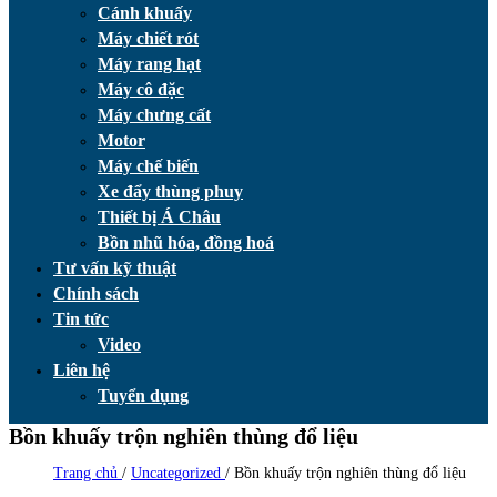
Cánh khuấy
Máy chiết rót
Máy rang hạt
Máy cô đặc
Máy chưng cất
Motor
Máy chế biến
Xe đẩy thùng phuy
Thiết bị Á Châu
Bồn nhũ hóa, đồng hoá
Tư vấn kỹ thuật
Chính sách
Tin tức
Video
Liên hệ
Tuyển dụng
Bồn khuấy trộn nghiên thùng đổ liệu
Trang chủ
/
Uncategorized
/
Bồn khuấy trộn nghiên thùng đổ liệu