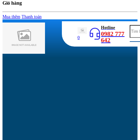
Giỏ hàng
Mua thêm
Thanh toán
Hotline
0982 777
0
642