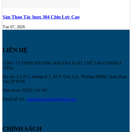
Sàn Thao Tác Inox 304 Chịu Lực Cao
Tue 07, 2026
LIÊN HỆ
CÔNG TY TNHH THƯƠNG MẠI SẢN XUẤT CHẾ TẠO CƠ KHÍ Á
CHÂu
Địa chỉ: Lô I9-1, đường số 5, KCN Vĩnh Lộc, Phường BHHB, Quận Bình
Tân,TP.HCM
Điện thoại: 02822.534.509
Email hỗ trợ:
ngocthach.achau@gmail.com
CHÍNH SÁCH