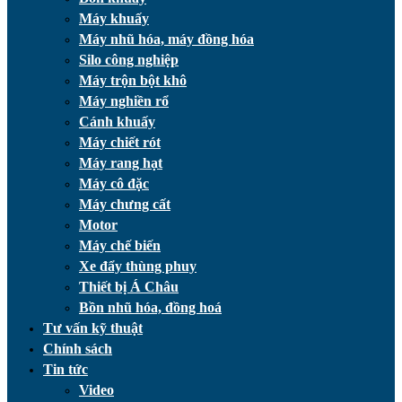
Máy khuấy
Máy nhũ hóa, máy đồng hóa
Silo công nghiệp
Máy trộn bột khô
Máy nghiền rổ
Cánh khuấy
Máy chiết rót
Máy rang hạt
Máy cô đặc
Máy chưng cất
Motor
Máy chế biến
Xe đẩy thùng phuy
Thiết bị Á Châu
Bồn nhũ hóa, đồng hoá
Tư vấn kỹ thuật
Chính sách
Tin tức
Video