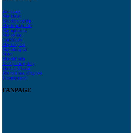
Bồn khuấy
Máy khuấy
Silo công nghiệp
Máy trộn bột khô
Máy nghiền rổ
Máy cô đặc
Cánh khuấy
Máy rang hạt
Máy chưng cất
Motor
Máy chế biến
Xe đẩy thùng phuy
Thiết bị Á Châu
Bồn nhũ hóa, đồng hoá
Uncategorized
FANPAGE