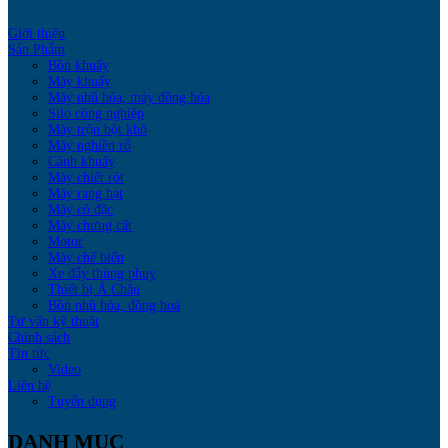
Giới thiệu
Sản Phẩm
Bồn khuấy
Máy khuấy
Máy nhũ hóa, máy đồng hóa
Silo công nghiệp
Máy trộn bột khô
Máy nghiền rổ
Cánh khuấy
Máy chiết rót
Máy rang hạt
Máy cô đặc
Máy chưng cất
Motor
Máy chế biến
Xe đẩy thùng phuy
Thiết bị Á Châu
Bồn nhũ hóa, đồng hoá
Tư vấn kỹ thuật
Chính sách
Tin tức
Video
Liên hệ
Tuyển dụng
DANH MỤC