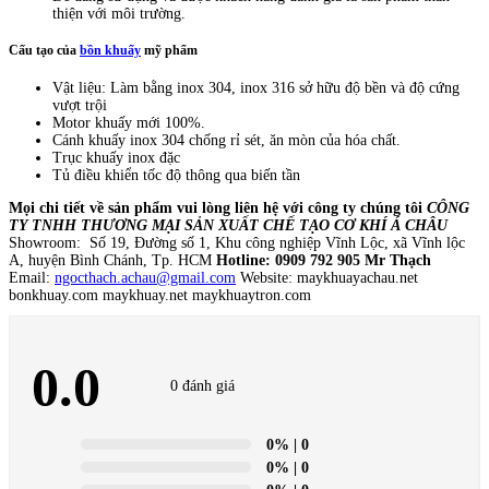
thiện với môi trường.
Cấu tạo của
bồn khuấy
mỹ phẩm
Vật liệu: Làm bằng inox 304, inox 316 sở hữu độ bền và độ cứng
vượt trội
Motor khuấy mới 100%.
Cánh khuấy inox 304 chống rỉ sét, ăn mòn của hóa chất.
Trục khuấy inox đặc
Tủ điều khiển tốc độ thông qua biến tần
Mọi chi tiết về sản phẩm vui lòng liên hệ với công ty chúng tôi
CÔNG
TY TNHH THƯƠNG MẠI SẢN XUẤT CHẾ TẠO CƠ KHÍ Á CHÂU
Showroom: Số 19, Đường số 1, Khu công nghiệp Vĩnh Lộc, xã Vĩnh lộc
A, huyện Bình Chánh, Tp. HCM
Hotline: 0909 792 905 Mr Thạch
Email:
ngocthach.achau@gmail.com
Website: maykhuayachau.net
bonkhuay.com maykhuay.net maykhuaytron.com
0.0
0 đánh giá
0%
| 0
0%
| 0