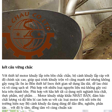
kết cấu vững chắc
Với thiết kế motor khuấy lắp trên bồn chắc chắn, bộ cánh khuấy lắp ráp với
độ chính xác cao, giúp quá trình khuấy trộn vô cũng mạnh mẽ nhưng không
gây rung lắc ồn ào Bồn thiết kế Inox thời gian sử dụng lâu dài, dễ lau chùi
và vô cùng sạch sẽ. Phù hợp với nhiều loại nguyên liệu mà không gây oxi
hóa trên thành bồn. Phù hợp với hầu hết tất cả dung môi nghành hóa chất,
thực phẩm, mỹ phẩm…. Motor khuấy nhập khẩu NHẬT BẢN, đảm bảo
chất lượng và độ bền bỉ cao hơn so với các loại motor trôi nổi trên thị
trường hiện nay Bộ cánh khuấy đa dạng dùng để đảo đều, nghiền, phân
tán… với độ ly tâm, đồng tâm vô cùng chuẩn xác