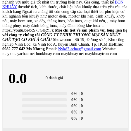
nghành với mức giá tốt nhất thị trường hiện nay. Gia công, thiết kế
BỒN
KHUẤY
theothể tích, kích thước, chất liệu bồn khuấy dựa trên yêu cầu của
khách hang Ngoài ra chúng tôi còn cung cấp các loại thiết bị, phụ kiện cơ
khí nghành bồn khuấy như motor điện, mortor khí nén, cánh khuấy, khớp
nối, máy bơm sơn, xe đẩy, thùng inox, bồn inox, quạt khí nén, , máy bơm
thùng phuy, máy đánh bóng inox, máy đánh bóng khe inox…
https://youtu.be/bcS7FGJRYFk
Mọi chi tiết về sản phẩm vui lòng liên hệ
với công ty chúng tôi
CÔNG TY TNHH THƯƠNG MẠI SẢN XUẤT
CHẾ TẠO CƠ KHÍ Á CHÂU
Showroom: Số 19, Đường số 1, Khu công
nghiệp Vĩnh Lộc, xã Vĩnh lộc A, huyện Bình Chánh, Tp. HCM
Hotline:
0982 777 642 Ms Nhung
Email:
Nvkd2.achau@gmail.com
Website:
maykhuayachau.net bonkhuay.com maykhuay.net maykhuaytron.com
0.0
0 đánh giá
0%
| 0
0%
| 0
0%
| 0
0%
| 0
0%
| 0