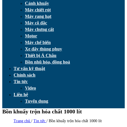
Cánh khuấy
Máy chiết rót
Máy rang hạt
Máy cô đặc
Máy chưng cất
Motor
Máy chế biến
Xe đẩy thùng phuy
Thiết bị Á Châu
Bồn nhũ hóa, đồng hoá
Tư vấn kỹ thuật
Chính sách
Tin tức
Video
Liên hệ
Tuyển dụng
Bồn khuấy trộn hóa chất 1000 lít
Trang chủ
/
Tin tức
/
Bồn khuấy trộn hóa chất 1000 lít