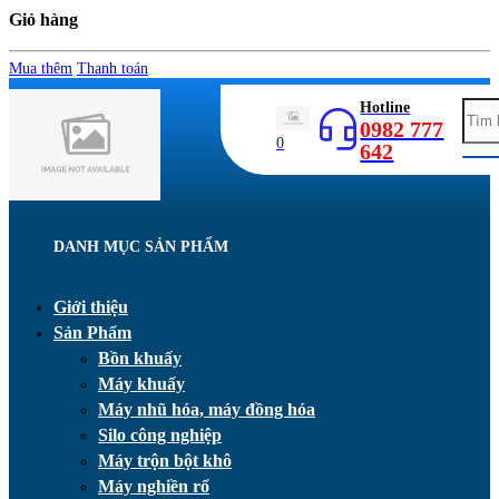
Giỏ hàng
Mua thêm
Thanh toán
Hotline
0982 777
0
642
DANH MỤC SẢN PHẨM
Giới thiệu
Sản Phẩm
Bồn khuấy
Máy khuấy
Máy nhũ hóa, máy đồng hóa
Silo công nghiệp
Máy trộn bột khô
Máy nghiền rổ