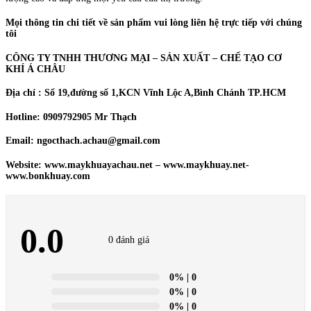
Mọi thông tin chi tiết về sản phẩm vui lòng liên hệ trực tiếp với chúng
tôi
CÔNG TY TNHH THƯƠNG MẠI – SẢN XUẤT – CHẾ TẠO CƠ
KHÍ Á CHÂU
Địa chỉ : Số 19,đường số 1,KCN Vĩnh Lộc A,Bình Chánh TP.HCM
Hotline: 0909792905 Mr Thạch
Email: ngocthach.achau@gmail.com
Website: www.maykhuayachau.net – www.maykhuay.net-
www.bonkhuay.com
0.0
0 đánh giá
0%
| 0
0%
| 0
0%
| 0