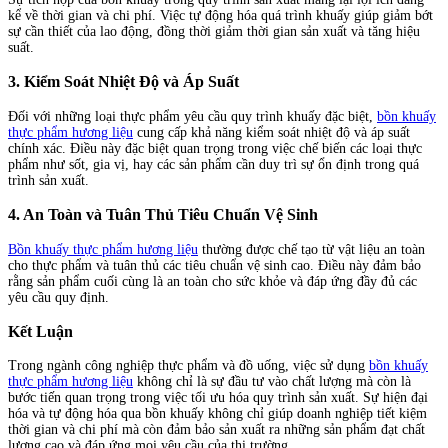
kể về thời gian và chi phí. Việc tự động hóa quá trình khuấy giúp giảm bớt
sự cần thiết của lao động, đồng thời giảm thời gian sản xuất và tăng hiệu
suất.
3.
Kiểm Soát Nhiệt Độ và Áp Suất
Đối với những loại thực phẩm yêu cầu quy trình khuấy đặc biệt,
bồn khuấy
thực phẩm hương liệu
cung cấp khả năng kiểm soát nhiệt độ và áp suất
chính xác. Điều này đặc biệt quan trọng trong việc chế biến các loại thực
phẩm như sốt, gia vị, hay các sản phẩm cần duy trì sự ổn định trong quá
trình sản xuất.
4.
An Toàn và Tuân Thủ Tiêu Chuẩn Vệ Sinh
Bồn khuấy thực phẩm hương liệu
thường được chế tạo từ vật liệu an toàn
cho thực phẩm và tuân thủ các tiêu chuẩn vệ sinh cao. Điều này đảm bảo
rằng sản phẩm cuối cùng là an toàn cho sức khỏe và đáp ứng đầy đủ các
yêu cầu quy định.
Kết Luận
Trong ngành công nghiệp thực phẩm và đồ uống, việc sử dụng
bồn khuấy
thực phẩm hương liệu
không chỉ là sự đầu tư vào chất lượng mà còn là
bước tiến quan trọng trong việc tối ưu hóa quy trình sản xuất. Sự hiện đại
hóa và tự động hóa qua bồn khuấy không chỉ giúp doanh nghiệp tiết kiệm
thời gian và chi phí mà còn đảm bảo sản xuất ra những sản phẩm đạt chất
lượng cao và đáp ứng mọi yêu cầu của thị trường.