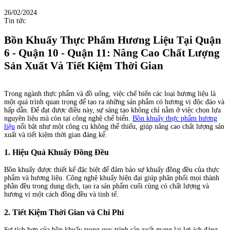
26/02/2024
Tin tức
Bồn Khuấy Thực Phẩm Hương Liệu Tại Quận
6 - Quận 10 - Quận 11: Nâng Cao Chất Lượng
Sản Xuất Và Tiết Kiệm Thời Gian
Trong ngành thực phẩm và đồ uống, việc chế biến các loại hương liệu là
một quá trình quan trọng để tạo ra những sản phẩm có hương vị độc đáo và
hấp dẫn. Để đạt được điều này, sự sáng tạo không chỉ nằm ở việc chọn lựa
nguyên liệu mà còn tại công nghệ chế biến.
Bồn khuấy thực phẩm hương
liệu
nổi bật như một công cụ không thể thiếu, giúp nâng cao chất lượng sản
xuất và tiết kiệm thời gian đáng kể.
1.
Hiệu Quả Khuấy Đồng Đều
Bồn khuấy được thiết kế đặc biệt để đảm bảo sự khuấy đồng đều của thực
phẩm và hương liệu. Công nghệ khuấy hiện đại giúp phân phối mọi thành
phần đều trong dung dịch, tạo ra sản phẩm cuối cùng có chất lượng và
hương vị một cách đồng đều và tinh tế.
2.
Tiết Kiệm Thời Gian và Chi Phí
Sự tích hợp của bồn khuấy trong quy trình sản xuất mang lại lợi ích đáng