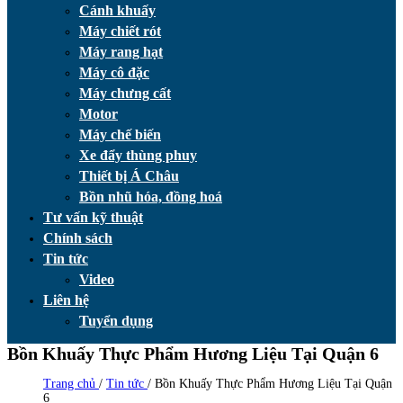
Cánh khuấy
Máy chiết rót
Máy rang hạt
Máy cô đặc
Máy chưng cất
Motor
Máy chế biến
Xe đẩy thùng phuy
Thiết bị Á Châu
Bồn nhũ hóa, đồng hoá
Tư vấn kỹ thuật
Chính sách
Tin tức
Video
Liên hệ
Tuyển dụng
Bồn Khuấy Thực Phẩm Hương Liệu Tại Quận 6
Trang chủ
/
Tin tức
/
Bồn Khuấy Thực Phẩm Hương Liệu Tại Quận
6