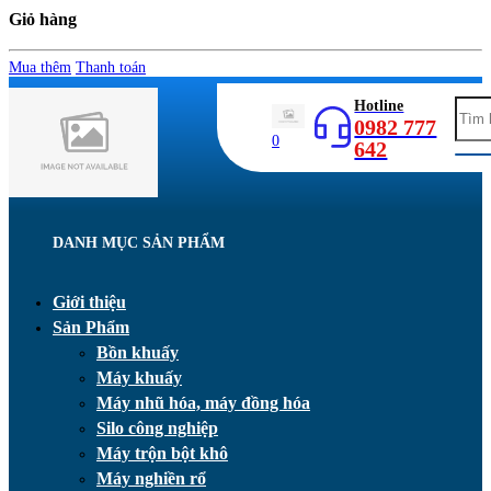
Giỏ hàng
Mua thêm
Thanh toán
Hotline
0982 777
0
642
DANH MỤC SẢN PHẨM
Giới thiệu
Sản Phẩm
Bồn khuấy
Máy khuấy
Máy nhũ hóa, máy đồng hóa
Silo công nghiệp
Máy trộn bột khô
Máy nghiền rổ