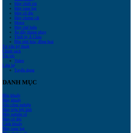
Máy chiết rót
Máy rang hạt
Máy cô đặc
Máy chưng cất
Motor
Máy chế biến
Xe đẩy thùng phuy
Thiết bị Á Châu
Bồn nhũ hóa, đồng hoá
Tư vấn kỹ thuật
Chính sách
Tin tức
Video
Liên hệ
Tuyển dụng
DANH MỤC
Bồn khuấy
Máy khuấy
Silo công nghiệp
Máy trộn bột khô
Máy nghiền rổ
Máy cô đặc
Cánh khuấy
Máy rang hạt