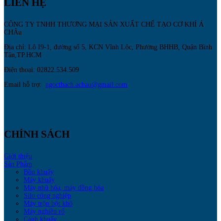
LIÊN HỆ
CÔNG TY TNHH THƯƠNG MẠI SẢN XUẤT CHẾ TẠO CƠ KHÍ Á
CHÂu
Địa chỉ: Lô I9-1, đường số 5, KCN Vĩnh Lộc, Phường BHHB, Quận Bình
Tân,TP.HCM
Điện thoại: 02822.534.509
Email hỗ trợ:
ngocthach.achau@gmail.com
CHÍNH SÁCH
Giới thiệu
Sản Phẩm
Bồn khuấy
Máy khuấy
Máy nhũ hóa, máy đồng hóa
Silo công nghiệp
Máy trộn bột khô
Máy nghiền rổ
Cánh khuấy