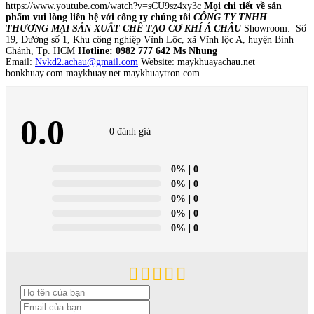
https://www.youtube.com/watch?v=sCU9sz4xy3c
Mọi chi tiết về sản
phẩm vui lòng liên hệ với công ty chúng tôi
CÔNG TY TNHH
THƯƠNG MẠI SẢN XUẤT CHẾ TẠO CƠ KHÍ Á CHÂU
Showroom: Số
19, Đường số 1, Khu công nghiệp Vĩnh Lộc, xã Vĩnh lộc A, huyện Bình
Chánh, Tp. HCM
Hotline: 0982 777 642 Ms Nhung
Email:
Nvkd2.achau@gmail.com
Website: maykhuayachau.net
bonkhuay.com maykhuay.net maykhuaytron.com
0.0
0 đánh giá
0%
| 0
0%
| 0
0%
| 0
0%
| 0
0%
| 0