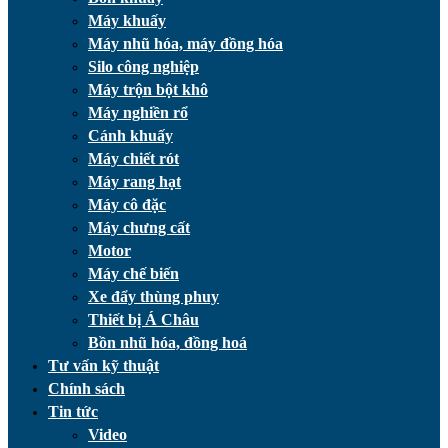
Máy khuấy
Máy nhũ hóa, máy đồng hóa
Silo công nghiệp
Máy trộn bột khô
Máy nghiền rổ
Cánh khuấy
Máy chiết rót
Máy rang hạt
Máy cô đặc
Máy chưng cất
Motor
Máy chế biến
Xe đẩy thùng phuy
Thiết bị Á Châu
Bồn nhũ hóa, đồng hoá
Tư vấn kỹ thuật
Chính sách
Tin tức
Video