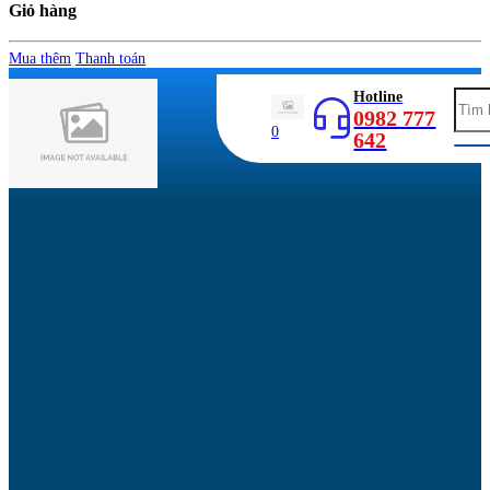
Giỏ hàng
Mua thêm
Thanh toán
Hotline
0982 777
0
642