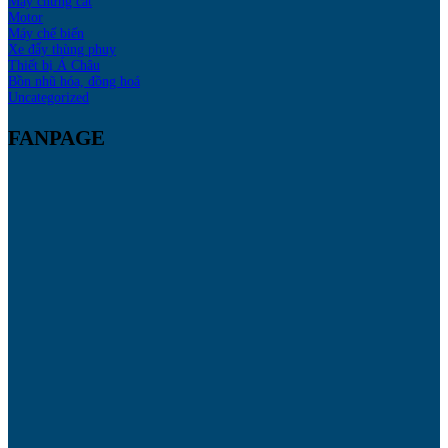
Máy chưng cất
Motor
Máy chế biến
Xe đẩy thùng phuy
Thiết bị Á Châu
Bồn nhũ hóa, đồng hoá
Uncategorized
FANPAGE