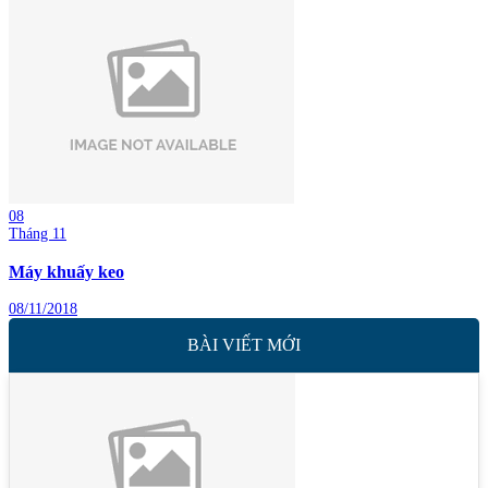
08
Tháng 11
Máy khuấy keo
08/11/2018
BÀI VIẾT MỚI