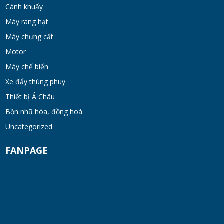
Cánh khuấy
Máy rang hạt
Máy khuấy đồng hóa cánh quét mật ong
bơm chân không
Máy chưng cất
TUE 07, 2026
Motor
Máy chế biến
Máy khuấy kem dưỡng đồng hóa cánh quét
Xe đẩy thùng phuy
khung inox
Thiết bị Á Châu
TUE 07, 2026
Bồn nhũ hóa, đồng hoá
Máy khuấy phân bón công nghiệp 150-200
Uncategorized
lít
FANPAGE
TUE 07, 2026
Máy trộn bột khô hình trống 20-30kg
TUE 07, 2026