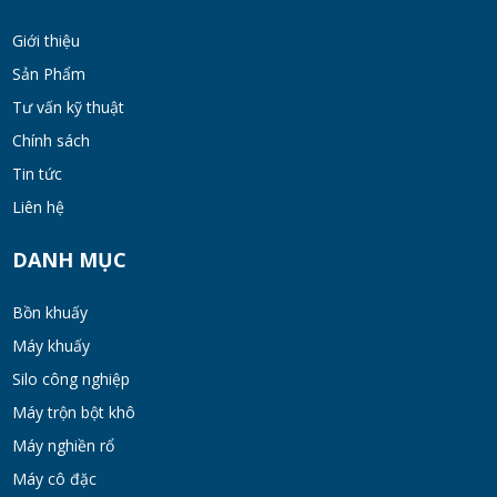
Chất, Sơn Và Thực Phẩm
Giới thiệu
MON 07, 2026
Sản Phẩm
Tư vấn kỹ thuật
Bộ lọc sơn dầu
Chính sách
MON 07, 2026
Tin tức
Liên hệ
Bồn khuấy đồng hóa thực phẩm cánh quét
50-200 lít
DANH MỤC
MON 07, 2026
Bồn khuấy
Máy Khuấy Hóa Chất Inox 304 Chống Ăn
Máy khuấy
Mòn
Silo công nghiệp
WED 07, 2026
Máy trộn bột khô
Bồn khuấy gia nhiệt cánh đảo syrup
Máy nghiền rổ
TUE 07, 2026
Máy cô đặc