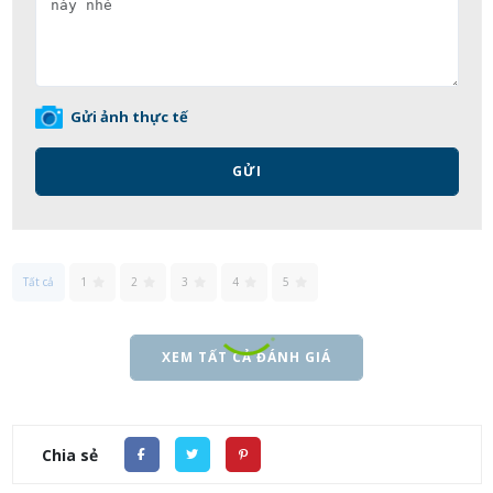
Gửi ảnh thực tế
GỬI
Tất cả
1
2
3
4
5
XEM TẤT CẢ ĐÁNH GIÁ
Chia sẻ