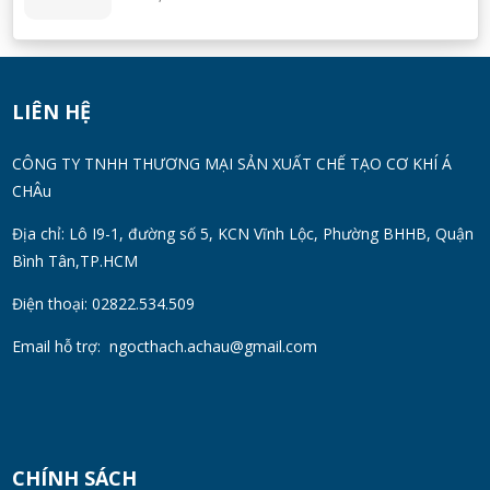
Máy Khuấy Silicon Inox 304 Chính Hãng |
Khuấy Keo Silicone Hiệu Quả
WED 07, 2026
LIÊN HỆ
Thùng Phuy 200L Inox 304 Chính Hãng
CÔNG TY TNHH THƯƠNG MẠI SẢN XUẤT CHẾ TẠO CƠ KHÍ Á
Chống Gỉ | Giá Tốt 2026
CHÂu
TUE 07, 2026
Địa chỉ: Lô I9-1, đường số 5, KCN Vĩnh Lộc, Phường BHHB, Quận
Bình Tân,TP.HCM
Máy Đồng Hóa Hay Máy Nhũ Hóa? Cách
Chọn Thiết Bị Phù Hợp
Điện thoại: 02822.534.509
MON 07, 2026
Email hỗ trợ:
ngocthach.achau@gmail.com
Máy Khuấy Trộn Hóa Chất Công Nghiệp
MON 07, 2026
CHÍNH SÁCH
Cách Chọn Cánh Khuấy Phù Hợp Cho Hóa