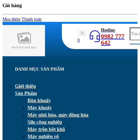
Giỏ hàng
Mua thêm
Thanh toán
Hotline
0982 777
0
642
DANH MỤC SẢN PHẨM
Giới thiệu
Sản Phẩm
Bồn khuấy
Máy khuấy
Máy nhũ hóa, máy đồng hóa
Silo công nghiệp
Máy trộn bột khô
Máy nghiền rổ