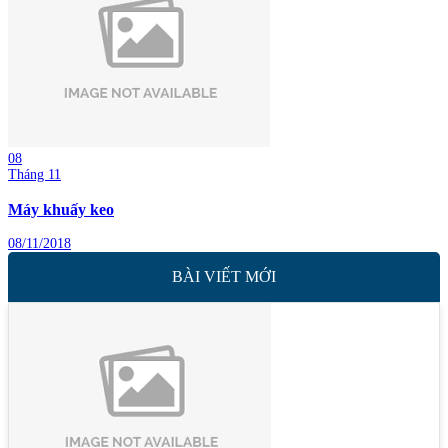
08
Tháng 11
Máy khuấy keo
08/11/2018
BÀI VIẾT MỚI