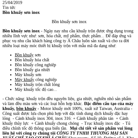
25/04/2019
Tin tức
Bồn khuấy sơn inox
Bồn khuấy sơn inox
Bồn khuấy sơn inox
- Ngày nay nhu cầu khuấy trộn được ứng dụng trong
nhiều lĩnh vực như: sơn, hóa chất, mỹ phẩm, thực phẩm... Để đáp ứng và
phục vụ nhu cầu khách hàng công ty Á Châu luôn sản xuất và cho ra đời
nhiều loại máy móc thiết bị khuấy trộn với mẫu mã đa dạng như:
Bồn khuấy
sơn
Bồn khuấy hóa chất
Bồn khuấy công nghiệp
Bồn khuấy gia nhiệt
Máy khuấy sơn
Máy khuấy
công nghiệp
Máy khuấy trộn chất lỏng
Máy khuấy tốc độ cao...
- Chức năng: khuấy trộn đều nguyên liệu, gia nhiệt, nghiền nhỏ sản phẩm
và làm đều màu sơn và các loại hỗn hợp khác.
Đặc điểm cấu tạo của máy
khuấy,
bồn khuấy
- Motor khuấy mới 100%, xuất xứ Taiwan, Australia
-
Công suất được lựa chọn phù hợp với đặc tính dung dịch khuấy đặc hay
lỏng
- Cánh khuấy inox 304, inox 316:
+ Cánh khuấy phân tán
+ Cánh
khuấy thủy lực
+ Cánh khuấy chong chóng
- Trục khuấy inox đặc
- Tủ
điều chỉnh tốc độ thông qua biến tần.
Mọi chi tiết về sản phẩm vui lòng
liên hệ với công ty chúng tôi
CÔNG TY TNHH THƯƠNG MẠI SẢN