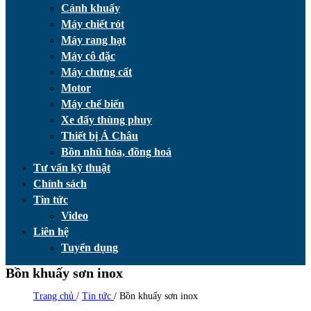
Cánh khuấy
Máy chiết rót
Máy rang hạt
Máy cô đặc
Máy chưng cất
Motor
Máy chế biến
Xe đẩy thùng phuy
Thiết bị Á Châu
Bồn nhũ hóa, đồng hoá
Tư vấn kỹ thuật
Chính sách
Tin tức
Video
Liên hệ
Tuyển dụng
Bồn khuấy sơn inox
Trang chủ
/
Tin tức
/
Bồn khuấy sơn inox