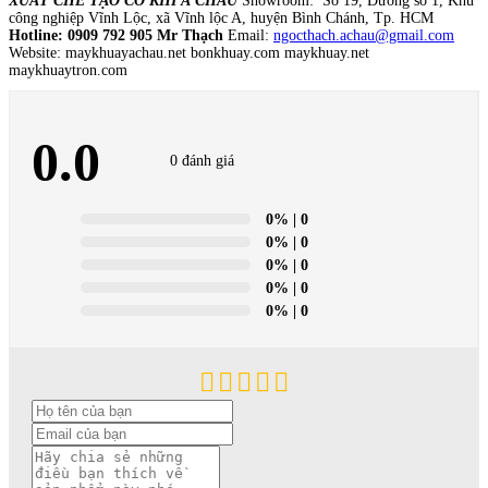
XUẤT CHẾ TẠO CƠ KHÍ Á CHÂU
Showroom: Số 19, Đường số 1, Khu
công nghiệp Vĩnh Lộc, xã Vĩnh lộc A, huyện Bình Chánh, Tp. HCM
Hotline: 0909 792 905 Mr Thạch
Email:
ngocthach.achau@gmail.com
Website: maykhuayachau.net bonkhuay.com maykhuay.net
maykhuaytron.com
0.0
0 đánh giá
0%
| 0
0%
| 0
0%
| 0
0%
| 0
0%
| 0