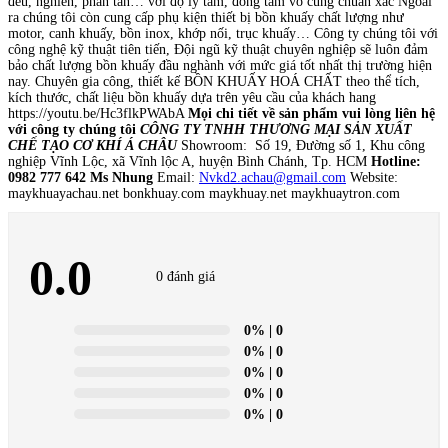
đều, nghiền, phân tán… với độ ly tâm, đồng tâm vô cùng chuẩn xác Ngoài
ra chúng tôi còn cung cấp phụ kiện thiết bị bồn khuấy chất lượng như
motor, canh khuấy, bồn inox, khớp nối, trục khuấy… Công ty chúng tôi với
công nghệ kỹ thuật tiên tiến, Đội ngũ kỹ thuật chuyên nghiệp sẽ luôn đảm
bảo chất lượng bồn khuấy đầu nghành với mức giá tốt nhất thị trường hiện
nay. Chuyên gia công, thiết kế BỒN KHUẤY HOÁ CHẤT theo thể tích,
kích thước, chất liệu bồn khuấy dựa trên yêu cầu của khách hang
https://youtu.be/Hc3flkPWAbA
Mọi chi tiết về sản phẩm vui lòng liên hệ
với công ty chúng tôi
CÔNG TY TNHH THƯƠNG MẠI SẢN XUẤT
CHẾ TẠO CƠ KHÍ Á CHÂU
Showroom: Số 19, Đường số 1, Khu công
nghiệp Vĩnh Lộc, xã Vĩnh lộc A, huyện Bình Chánh, Tp. HCM
Hotline:
0982 777 642 Ms Nhung
Email:
Nvkd2.achau@gmail.com
Website:
maykhuayachau.net bonkhuay.com maykhuay.net maykhuaytron.com
0.0
0 đánh giá
0%
| 0
0%
| 0
0%
| 0
0%
| 0
0%
| 0