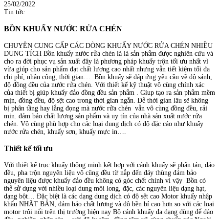
25/02/2022
Tin tức
BỒN KHUẤY NƯỚC RỬA CHÉN
CHUYÊN CUNG CẤP CÁC DÒNG KHUẤY NƯỚC RỬA CHÉN NHIỀU
DUNG TÍCH Bồn khuấy nước rửa chén là là sản phẩm được nghiên cứu và
cho ra đời phục vụ sản xuất đây là phương pháp khuấy trộn tối ưu nhất vì
vừa giúp cho sản phẩm đạt chất lượng cao nhất nhưng vẫn tiết kiệm tối đa
chi phí, nhân công, thời gian…
Bồn khuấy sẽ đáp ứng yêu cầu về độ sánh,
độ đồng đều của nước rửa chén. Với thiết kế kỹ thuật vô cùng chính xác
của thiết bị giúp khuấy đảo đồng đều sản phẩm . Gíup tạo ra sản phẩm mềm
mịn, đồng đều, độ sệt cao trong thời gian ngắn. Để thời gian lâu sẽ không
bị phân tầng hay lắng đọng mà nước rửa chén vẫn vô cùng đồng đều, rải
mịn. đảm bảo chất lượng sản phẩm và uy tín của nhà sản xuất nước rửa
chén. Vô cùng phù hợp cho các loại dung dịch có độ đặc cáo như khuấy
nước rửa chén, khuấy sơn, khuấy mực in….
Thiết kế tối ưu
Với thiết kế trục khuấy thông minh kết hợp với cánh khuấy sẽ phân tán, đảo
đều, pha trộn nguyên liệu vô cũng đều từ nắp đến đáy thùng đảm bảo
nguyên liệu được khuấy đảo đều không có góc chết chính vì vậy Bồn có
thể sử dụng với nhiều loại dung môi long, đặc, các nguyên liệu dạng hạt,
dạng bột… Đặc biệt là các dạng dung dịch có độ sệt cao Motor khuấy nhập
khẩu NHẬT BẢN, đảm bảo chất lượng và độ bền bỉ cao hơn so với các loại
motor trôi nổi trên thị trường hiện nay Bộ cánh khuấy đa dạng dùng để đảo