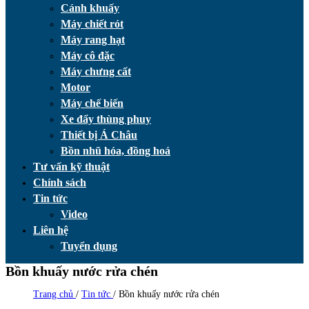
Cánh khuấy
Máy chiết rót
Máy rang hạt
Máy cô đặc
Máy chưng cất
Motor
Máy chế biến
Xe đẩy thùng phuy
Thiết bị Á Châu
Bồn nhũ hóa, đồng hoá
Tư vấn kỹ thuật
Chính sách
Tin tức
Video
Liên hệ
Tuyển dụng
Bồn khuấy nước rửa chén
Trang chủ
/
Tin tức
/
Bồn khuấy nước rửa chén