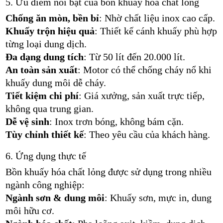
5. Ưu điểm nổi bật của bồn khuấy hóa chất lỏng
Chống ăn mòn, bền bỉ
: Nhờ chất liệu inox cao cấp.
Khuấy trộn hiệu quả
: Thiết kế cánh khuấy phù hợp
từng loại dung dịch.
Đa dạng dung tích
: Từ 50 lít đến 20.000 lít.
An toàn sản xuất
: Motor có thể chống cháy nổ khi
khuấy dung môi dễ cháy.
Tiết kiệm chi phí
: Giá xưởng, sản xuất trực tiếp,
không qua trung gian.
Dễ vệ sinh
: Inox trơn bóng, không bám cặn.
Tùy chỉnh thiết kế
: Theo yêu cầu của khách hàng.
6. Ứng dụng thực tế
Bồn khuấy hóa chất lỏng được sử dụng trong nhiều
ngành công nghiệp:
Ngành sơn & dung môi
: Khuấy sơn, mực in, dung
môi hữu cơ.