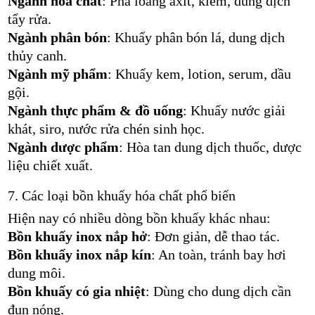
Ngành hóa chất
: Pha loãng axit, kiềm, dung dịch
tẩy rửa.
Ngành phân bón
: Khuấy phân bón lá, dung dịch
thủy canh.
Ngành mỹ phẩm
: Khuấy kem, lotion, serum, dầu
gội.
Ngành thực phẩm & đồ uống
: Khuấy nước giải
khát, siro, nước rửa chén sinh học.
Ngành dược phẩm
: Hòa tan dung dịch thuốc, dược
liệu chiết xuất.
7. Các loại bồn khuấy hóa chất phổ biến
Hiện nay có nhiều dòng bồn khuấy khác nhau:
Bồn khuấy inox nắp hở
: Đơn giản, dễ thao tác.
Bồn khuấy inox nắp kín
: An toàn, tránh bay hơi
dung môi.
Bồn khuấy có gia nhiệt
: Dùng cho dung dịch cần
đun nóng.