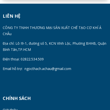
Máy Khuấy Silicon Inox 304 Chính Hãng |
Khuấy Keo Silicone Hiệu Quả
WED 07, 2026
LIÊN HỆ
Thùng Phuy 200L Inox 304 Chính Hãng
CÔNG TY TNHH THƯƠNG MẠI SẢN XUẤT CHẾ TẠO CƠ KHÍ Á
Chống Gỉ | Giá Tốt 2026
CHÂu
TUE 07, 2026
Địa chỉ: Lô I9-1, đường số 5, KCN Vĩnh Lộc, Phường BHHB, Quận
Bình Tân,TP.HCM
Máy Đồng Hóa Hay Máy Nhũ Hóa? Cách
Chọn Thiết Bị Phù Hợp
Điện thoại: 02822.534.509
MON 07, 2026
Email hỗ trợ:
ngocthach.achau@gmail.com
Máy Khuấy Trộn Hóa Chất Công Nghiệp
MON 07, 2026
CHÍNH SÁCH
Cách Chọn Cánh Khuấy Phù Hợp Cho Hóa
Chất, Sơn Và Thực Phẩm
Giới thiệu