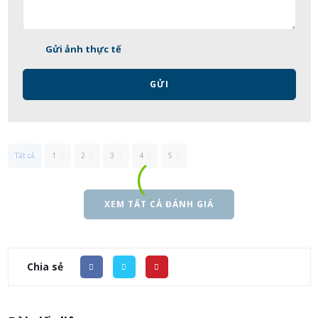
Gửi ảnh thực tế
GỬI
Tất cả
1
2
3
4
5
XEM TẤT CẢ ĐÁNH GIÁ
Chia sẻ