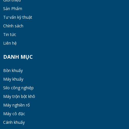
MON 07, 2026
Sản Phẩm
Tư vấn kỹ thuật
Bộ lọc sơn dầu
Chính sách
MON 07, 2026
Tin tức
Liên hệ
Bồn khuấy đồng hóa thực phẩm cánh quét
50-200 lít
DANH MỤC
MON 07, 2026
Bồn khuấy
Máy Khuấy Hóa Chất Inox 304 Chống Ăn
Máy khuấy
Mòn
Silo công nghiệp
WED 07, 2026
Máy trộn bột khô
Bồn khuấy gia nhiệt cánh đảo syrup
Máy nghiền rổ
TUE 07, 2026
Máy cô đặc
Cánh khuấy