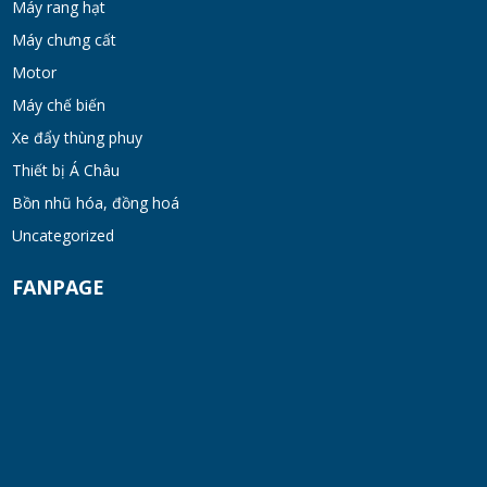
Máy rang hạt
Máy khuấy đồng hóa cánh quét mật ong
bơm chân không
Máy chưng cất
TUE 07, 2026
Motor
Máy chế biến
Máy khuấy kem dưỡng đồng hóa cánh quét
Xe đẩy thùng phuy
khung inox
Thiết bị Á Châu
TUE 07, 2026
Bồn nhũ hóa, đồng hoá
Máy khuấy phân bón công nghiệp 150-200
Uncategorized
lít
FANPAGE
TUE 07, 2026
Máy trộn bột khô hình trống 20-30kg
TUE 07, 2026
Máy trộn bột khô công nghiệp 300-500kg
TUE 07, 2026