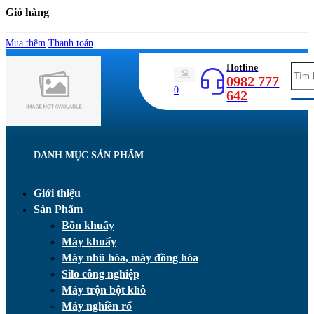
Giỏ hàng
Mua thêm
Thanh toán
Hotline
0982 777
0
642
DANH MỤC SẢN PHẨM
Giới thiệu
Sản Phẩm
Bồn khuấy
Máy khuấy
Máy nhũ hóa, máy đồng hóa
Silo công nghiệp
Máy trộn bột khô
Máy nghiền rổ