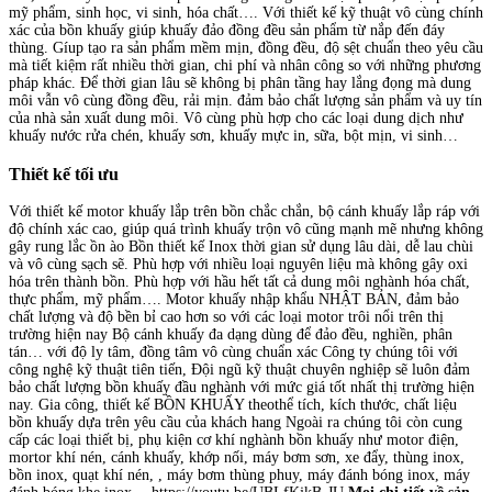
mỹ phẩm, sinh học, vi sinh, hóa chất…. Với thiết kế kỹ thuật vô cùng chính
xác của bồn khuấy giúp khuấy đảo đồng đều sản phẩm từ nắp đến đáy
thùng. Gíup tạo ra sản phẩm mềm mịn, đồng đều, độ sệt chuẩn theo yêu cầu
mà tiết kiệm rất nhiều thời gian, chi phí và nhân công so với những phương
pháp khác. Để thời gian lâu sẽ không bị phân tầng hay lắng đọng mà dung
môi vẫn vô cùng đồng đều, rải mịn. đảm bảo chất lượng sản phẩm và uy tín
của nhà sản xuất dung môi. Vô cùng phù hợp cho các loại dung dịch như
khuấy nước rửa chén, khuấy sơn, khuấy mực in, sữa, bột mịn, vi sinh…
Thiết kế tối ưu
Với thiết kế motor khuấy lắp trên bồn chắc chắn, bộ cánh khuấy lắp ráp với
độ chính xác cao, giúp quá trình khuấy trộn vô cũng mạnh mẽ nhưng không
gây rung lắc ồn ào Bồn thiết kế Inox thời gian sử dụng lâu dài, dễ lau chùi
và vô cùng sạch sẽ. Phù hợp với nhiều loại nguyên liệu mà không gây oxi
hóa trên thành bồn. Phù hợp với hầu hết tất cả dung môi nghành hóa chất,
thực phẩm, mỹ phẩm…. Motor khuấy nhập khẩu NHẬT BẢN, đảm bảo
chất lượng và độ bền bỉ cao hơn so với các loại motor trôi nổi trên thị
trường hiện nay Bộ cánh khuấy đa dạng dùng để đảo đều, nghiền, phân
tán… với độ ly tâm, đồng tâm vô cùng chuẩn xác Công ty chúng tôi với
công nghệ kỹ thuật tiên tiến, Đội ngũ kỹ thuật chuyên nghiệp sẽ luôn đảm
bảo chất lượng bồn khuấy đầu nghành với mức giá tốt nhất thị trường hiện
nay. Gia công, thiết kế BỒN KHUẤY theothể tích, kích thước, chất liệu
bồn khuấy dựa trên yêu cầu của khách hang Ngoài ra chúng tôi còn cung
cấp các loại thiết bị, phụ kiện cơ khí nghành bồn khuấy như motor điện,
mortor khí nén, cánh khuấy, khớp nối, máy bơm sơn, xe đẩy, thùng inox,
bồn inox, quạt khí nén, , máy bơm thùng phuy, máy đánh bóng inox, máy