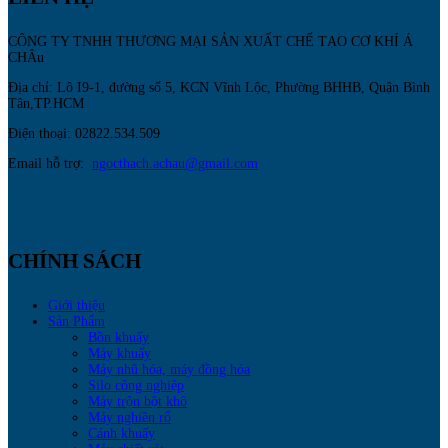
CÔNG TY TNHH THƯƠNG MẠI SẢN XUẤT CHẾ TẠO CƠ KHÍ Á
CHÂu
Địa chỉ: Lô I9-1, đường số 5, KCN Vĩnh Lộc, Phường BHHB, Quận Bình
Tân,TP.HCM
Điện thoại: 02822.534.509
Email hỗ trợ:
ngocthach.achau@gmail.com
CHÍNH SÁCH
Giới thiệu
Sản Phẩm
Bồn khuấy
Máy khuấy
Máy nhũ hóa, máy đồng hóa
Silo công nghiệp
Máy trộn bột khô
Máy nghiền rổ
Cánh khuấy