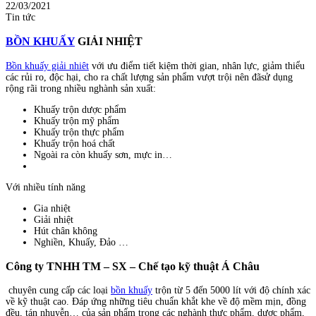
22/03/2021
Tin tức
BỒN KHUẤY
GIẢI NHIỆT
Bồn khuấy giải nhiêt
với ưu điểm tiết kiệm thời gian, nhân lực, giảm thiểu
các rủi ro, độc hại, cho ra chất lượng sản phẩm vượt trội nên đãsử dụng
rộng rãi trong nhiều nghành sản xuất:
Khuấy trộn dược phẩm
Khuấy trộn mỹ phẩm
Khuấy trộn thực phẩm
Khuấy trộn hoá chất
Ngoài ra còn khuấy sơn, mực in…
Với nhiều tính năng
Gia nhiệt
Giải nhiệt
Hút chân không
Nghiền, Khuấy, Đảo …
Công ty TNHH TM – SX – Chế tạo kỹ thuật Á Châu
chuyên cung cấp các loại
bồn khuấy
trộn từ 5 đến 5000 lít với độ chính xác
về kỹ thuật cao. Đáp ứng những tiêu chuẩn khắt khe về độ mềm mịn, đồng
đều, tán nhuyễn… của sản phẩm trong các nghành thực phẩm, dược phẩm,