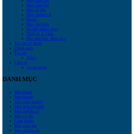
Máy chiết rót
Máy rang hạt
Máy cô đặc
Máy chưng cất
Motor
Máy chế biến
Xe đẩy thùng phuy
Thiết bị Á Châu
Bồn nhũ hóa, đồng hoá
Tư vấn kỹ thuật
Chính sách
Tin tức
Video
Liên hệ
Tuyển dụng
DANH MỤC
Bồn khuấy
Máy khuấy
Silo công nghiệp
Máy trộn bột khô
Máy nghiền rổ
Máy cô đặc
Cánh khuấy
Máy rang hạt
Máy chưng cất