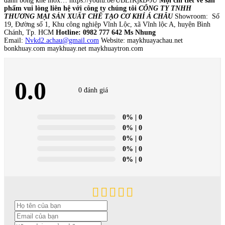
đánh bóng khe inox… https://youtu.be/UBLfKjkB-JU
Mọi chi tiết về sản
phẩm vui lòng liên hệ với công ty chúng tôi
CÔNG TY TNHH
THƯƠNG MẠI SẢN XUẤT CHẾ TẠO CƠ KHÍ Á CHÂU
Showroom: Số
19, Đường số 1, Khu công nghiệp Vĩnh Lộc, xã Vĩnh lộc A, huyện Bình
Chánh, Tp. HCM
Hotline: 0982 777 642 Ms Nhung
Email:
Nvkd2.achau@gmail.com
Website: maykhuayachau.net
bonkhuay.com maykhuay.net maykhuaytron.com
0.0
0 đánh giá
0%
| 0
0%
| 0
0%
| 0
0%
| 0
0%
| 0