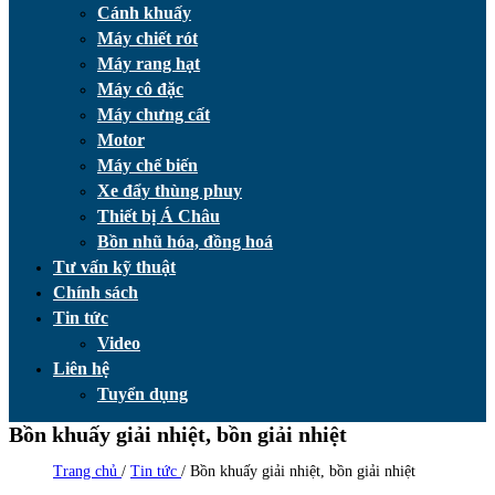
Cánh khuấy
Máy chiết rót
Máy rang hạt
Máy cô đặc
Máy chưng cất
Motor
Máy chế biến
Xe đẩy thùng phuy
Thiết bị Á Châu
Bồn nhũ hóa, đồng hoá
Tư vấn kỹ thuật
Chính sách
Tin tức
Video
Liên hệ
Tuyển dụng
Bồn khuấy giải nhiệt, bồn giải nhiệt
Trang chủ
/
Tin tức
/
Bồn khuấy giải nhiệt, bồn giải nhiệt