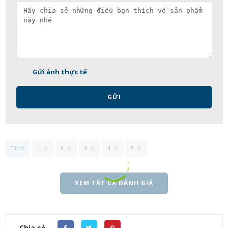
Gửi ảnh thực tế
GỬI
Tất cả
1
2
3
4
5
XEM TẤT CẢ ĐÁNH GIÁ
Chia sẻ