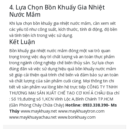
4. Lựa Chọn Bồn Khuấy Gia Nhiệt
Nước Mắm
Khi lựa chọn bồn khuấy gia nhiệt nước mắm, cần xem xét
các yếu tố như công suất, kích thước, tính di động, độ bền
và tính tiện ích trong việc sử dụng.
Kết Luận
Bồn khuấy gia nhiệt nước mắm đóng một vai trò quan
trọng trong việc duy trì chất lượng và an toàn thực phẩm
trong ngành công nghiệp chế biến thủy sản. Sự lựa chọn
đúng đắn và việc sử dụng hiệu quả bồn khuấy nước mắm
sẽ giúp cải thiện quá trình chế biến và đảm bảo sự an toàn
và chất lượng của sản phẩm cuối cùng. Mọi thông tin chi
tiết về sản phẩm vui lòng liên hệ trực tiếp CÔNG TY TNHH
THƯƠNG MẠI SẢN XUẤT CHẾ TẠO CƠ KHÍ Á CHÂU Địa chỉ
: Số 19,đường số 1,KCN Vĩnh Lộc A,Bình Chánh TP.HCM
(Gần Phòng Cháy Chữa Cháy)
Hotline: 0933.338.390- Ms
Thúy
www.maykhuay.net www.maykhuaytron.com
www.maykhuayachau.net www.bonkhuay.com