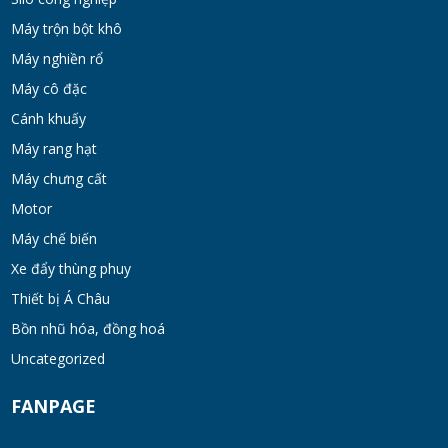
TUE 07, 2026
Máy trộn bột khô
Máy nghiền rổ
Máy khuấy đồng hóa cánh quét mật ong
Máy cô đặc
bơm chân không
Cánh khuấy
TUE 07, 2026
Máy rang hạt
Máy chưng cất
Máy khuấy kem dưỡng đồng hóa cánh quét
khung inox
Motor
TUE 07, 2026
Máy chế biến
Xe đẩy thùng phuy
Máy khuấy phân bón công nghiệp 150-200
Thiết bị Á Châu
lít
Bồn nhũ hóa, đồng hoá
TUE 07, 2026
Uncategorized
Máy trộn bột khô hình trống 20-30kg
FANPAGE
TUE 07, 2026