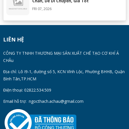
Chắn, Dễ Di Chuyển, Giá Tốt
FRI 07, 2026
Máy Khuấy Silicon Inox 304 Chính Hãng |
Khuấy Keo Silicone Hiệu Quả
WED 07, 2026
LIÊN HỆ
Thùng Phuy 200L Inox 304 Chính Hãng
CÔNG TY TNHH THƯƠNG MẠI SẢN XUẤT CHẾ TẠO CƠ KHÍ Á
Chống Gỉ | Giá Tốt 2026
CHÂu
TUE 07, 2026
Địa chỉ: Lô I9-1, đường số 5, KCN Vĩnh Lộc, Phường BHHB, Quận
Bình Tân,TP.HCM
Máy Đồng Hóa Hay Máy Nhũ Hóa? Cách
Chọn Thiết Bị Phù Hợp
Điện thoại: 02822.534.509
MON 07, 2026
Email hỗ trợ:
ngocthach.achau@gmail.com
Máy Khuấy Trộn Hóa Chất Công Nghiệp
MON 07, 2026