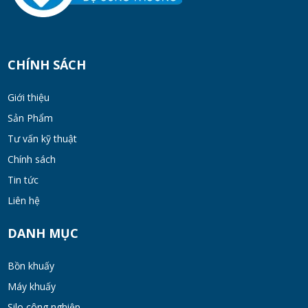
Cách Chọn Cánh Khuấy Phù Hợp Cho Hóa
Chất, Sơn Và Thực Phẩm
MON 07, 2026
CHÍNH SÁCH
Bộ lọc sơn dầu
Giới thiệu
MON 07, 2026
Sản Phẩm
Tư vấn kỹ thuật
Chính sách
Bồn khuấy đồng hóa thực phẩm cánh quét
50-200 lít
Tin tức
MON 07, 2026
Liên hệ
Máy Khuấy Hóa Chất Inox 304 Chống Ăn
DANH MỤC
Mòn
WED 07, 2026
Bồn khuấy
Máy khuấy
Bồn khuấy gia nhiệt cánh đảo syrup
Silo công nghiệp