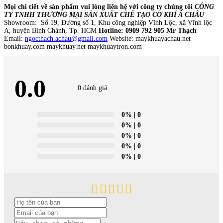
Mọi chi tiết về sản phẩm vui lòng liên hệ với công ty chúng tôi
CÔNG
TY TNHH THƯƠNG MẠI SẢN XUẤT CHẾ TẠO CƠ KHÍ Á CHÂU
Showroom: Số 19, Đường số 1, Khu công nghiệp Vĩnh Lộc, xã Vĩnh lộc
A, huyện Bình Chánh, Tp. HCM
Hotline: 0909 792 905 Mr Thạch
Email:
ngocthach.achau@gmail.com
Website: maykhuayachau.net
bonkhuay.com maykhuay.net maykhuaytron.com
0.0
0 đánh giá
0%
| 0
0%
| 0
0%
| 0
0%
| 0
0%
| 0