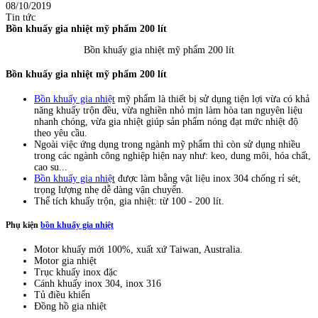
08/10/2019
Tin tức
Bồn khuấy gia nhiệt mỹ phẩm 200 lít
Bồn khuấy gia nhiệt mỹ phẩm 200 lít
Bồn khuấy gia nhiệt mỹ phẩm 200 lít
Bồn khuấy gia nhiệt
mỹ phẩm là thiết bị sử dụng tiện lợi vừa có khả
năng khuấy trộn đều, vừa nghiền nhỏ mịn làm hòa tan nguyên liệu
nhanh chóng, vừa gia nhiệt giúp sản phẩm nóng đạt mức nhiệt độ
theo yêu cầu.
Ngoài việc ứng dụng trong ngành mỹ phẩm thì còn sử dụng nhiều
trong các ngành công nghiệp hiện nay như: keo, dung môi, hóa chất,
cao su...
Bồn khuấy gia nhiệt
được làm bằng vật liệu inox 304 chống rỉ sét,
trọng lượng nhẹ dễ dàng vận chuyển.
Thể tích khuấy trộn, gia nhiệt: từ 100 - 200 lít.
Phụ kiện
bồn khuấy gia nhiệt
Motor khuấy mới 100%, xuất xứ Taiwan, Australia.
Motor gia nhiệt
Trục khuấy inox đặc
Cánh khuấy inox 304, inox 316
Tủ điều khiển
Đồng hồ gia nhiệt