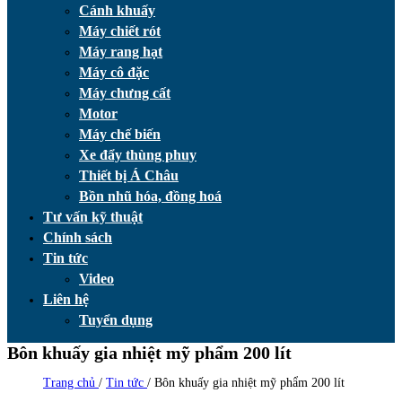
Cánh khuấy
Máy chiết rót
Máy rang hạt
Máy cô đặc
Máy chưng cất
Motor
Máy chế biến
Xe đẩy thùng phuy
Thiết bị Á Châu
Bồn nhũ hóa, đồng hoá
Tư vấn kỹ thuật
Chính sách
Tin tức
Video
Liên hệ
Tuyển dụng
Bôn khuấy gia nhiệt mỹ phẩm 200 lít
Trang chủ
/
Tin tức
/
Bôn khuấy gia nhiệt mỹ phẩm 200 lít