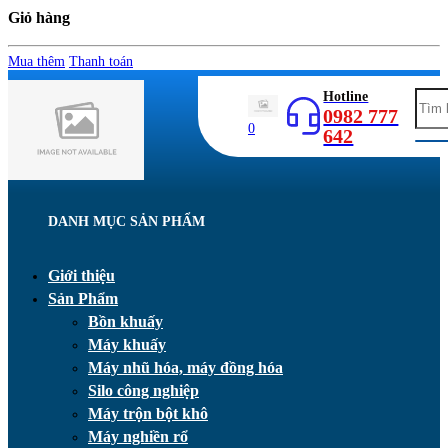
Giỏ hàng
Mua thêm
Thanh toán
Hotline
0982 777
0
642
DANH MỤC SẢN PHẨM
Giới thiệu
Sản Phẩm
Bồn khuấy
Máy khuấy
Máy nhũ hóa, máy đồng hóa
Silo công nghiệp
Máy trộn bột khô
Máy nghiền rổ