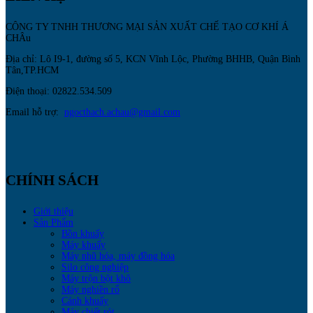
CÔNG TY TNHH THƯƠNG MẠI SẢN XUẤT CHẾ TẠO CƠ KHÍ Á
CHÂu
Địa chỉ: Lô I9-1, đường số 5, KCN Vĩnh Lộc, Phường BHHB, Quận Bình
Tân,TP.HCM
Điện thoại: 02822.534.509
Email hỗ trợ:
ngocthach.achau@gmail.com
CHÍNH SÁCH
Giới thiệu
Sản Phẩm
Bồn khuấy
Máy khuấy
Máy nhũ hóa, máy đồng hóa
Silo công nghiệp
Máy trộn bột khô
Máy nghiền rổ
Cánh khuấy
Máy chiết rót