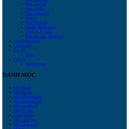
Máy rang hạt
Máy cô đặc
Máy chưng cất
Motor
Máy chế biến
Xe đẩy thùng phuy
Thiết bị Á Châu
Bồn nhũ hóa, đồng hoá
Tư vấn kỹ thuật
Chính sách
Tin tức
Video
Liên hệ
Tuyển dụng
DANH MỤC
Bồn khuấy
Máy khuấy
Silo công nghiệp
Máy trộn bột khô
Máy nghiền rổ
Máy cô đặc
Cánh khuấy
Máy rang hạt
Máy chưng cất