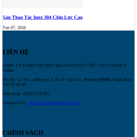
Sàn Thao Tác Inox 304 Chịu Lực Cao
Tue 07, 2026
LIÊN HỆ
CÔNG TY TNHH THƯƠNG MẠI SẢN XUẤT CHẾ TẠO CƠ KHÍ Á
CHÂu
Địa chỉ: Lô I9-1, đường số 5, KCN Vĩnh Lộc, Phường BHHB, Quận Bình
Tân,TP.HCM
Điện thoại: 02822.534.509
Email hỗ trợ:
ngocthach.achau@gmail.com
CHÍNH SÁCH