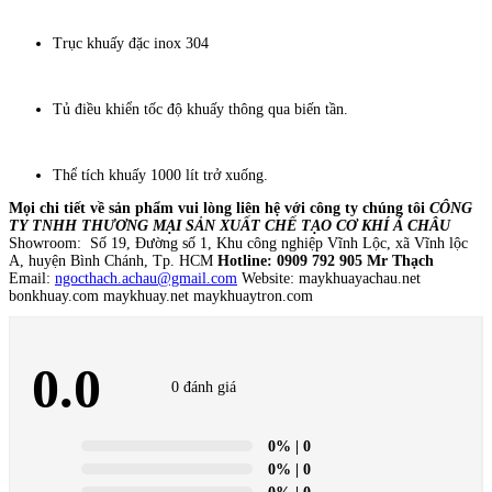
Trục khuấy đặc inox 304
Tủ điều khiển tốc độ khuấy thông qua biến tần.
Thể tích khuấy 1000 lít trở xuống.
Mọi chi tiết về sản phẩm vui lòng liên hệ với công ty chúng tôi
CÔNG
TY TNHH THƯƠNG MẠI SẢN XUẤT CHẾ TẠO CƠ KHÍ Á CHÂU
Showroom: Số 19, Đường số 1, Khu công nghiệp Vĩnh Lộc, xã Vĩnh lộc
A, huyện Bình Chánh, Tp. HCM
Hotline: 0909 792 905 Mr Thạch
Email:
ngocthach.achau@gmail.com
Website: maykhuayachau.net
bonkhuay.com maykhuay.net maykhuaytron.com
0.0
0 đánh giá
0%
| 0
0%
| 0