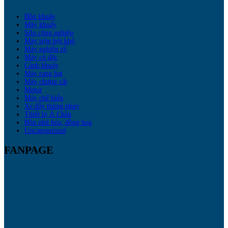
Bồn khuấy
Máy khuấy
Silo công nghiệp
Máy trộn bột khô
Máy nghiền rổ
Máy cô đặc
Cánh khuấy
Máy rang hạt
Máy chưng cất
Motor
Máy chế biến
Xe đẩy thùng phuy
Thiết bị Á Châu
Bồn nhũ hóa, đồng hoá
Uncategorized
FANPAGE