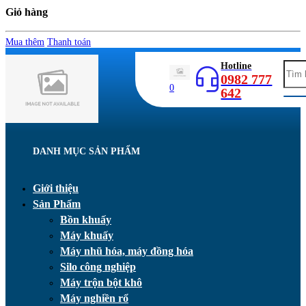
Giỏ hàng
Mua thêm
Thanh toán
Hotline
0982 777
0
642
DANH MỤC SẢN PHẨM
Giới thiệu
Sản Phẩm
Bồn khuấy
Máy khuấy
Máy nhũ hóa, máy đồng hóa
Silo công nghiệp
Máy trộn bột khô
Máy nghiền rổ