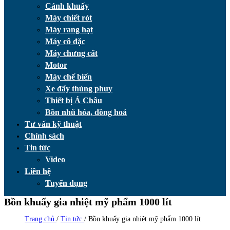
Cánh khuấy
Máy chiết rót
Máy rang hạt
Máy cô đặc
Máy chưng cất
Motor
Máy chế biến
Xe đẩy thùng phuy
Thiết bị Á Châu
Bồn nhũ hóa, đồng hoá
Tư vấn kỹ thuật
Chính sách
Tin tức
Video
Liên hệ
Tuyển dụng
Bồn khuấy gia nhiệt mỹ phẩm 1000 lít
Trang chủ
/
Tin tức
/
Bồn khuấy gia nhiệt mỹ phẩm 1000 lít