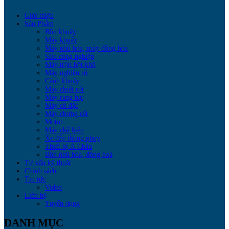
Giới thiệu
Sản Phẩm
Bồn khuấy
Máy khuấy
Máy nhũ hóa, máy đồng hóa
Silo công nghiệp
Máy trộn bột khô
Máy nghiền rổ
Cánh khuấy
Máy chiết rót
Máy rang hạt
Máy cô đặc
Máy chưng cất
Motor
Máy chế biến
Xe đẩy thùng phuy
Thiết bị Á Châu
Bồn nhũ hóa, đồng hoá
Tư vấn kỹ thuật
Chính sách
Tin tức
Video
Liên hệ
Tuyển dụng
DANH MỤC