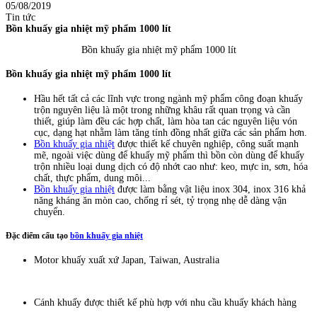
05/08/2019
Tin tức
Bồn khuấy gia nhiệt mỹ phẩm 1000 lít
Bồn khuấy gia nhiệt mỹ phẩm 1000 lít
Bồn khuấy gia nhiệt mỹ phẩm 1000 lít
Hầu hết tất cả các lĩnh vực trong ngành mỹ phẩm công đoạn khuấy
trộn nguyên liệu là một trong những khâu rất quan trọng và cần
thiết, giúp làm đều các hợp chất, làm hòa tan các nguyên liệu vón
cục, dạng hạt nhằm làm tăng tính đồng nhất giữa các sản phẩm hơn.
Bồn khuấy gia nhiệt
được thiết kế chuyên nghiệp, công suất mạnh
mẽ, ngoài việc dùng để khuấy mỹ phẩm thì bồn còn dùng để khuấy
trộn nhiều loại dung dịch có độ nhớt cao như: keo, mực in, sơn, hóa
chất, thực phẩm, dung môi...
Bồn khuấy gia nhiệt
được làm bằng vật liệu inox 304, inox 316 khả
năng kháng ăn mòn cao, chống rỉ sét, tỷ trọng nhẹ dễ dàng vận
chuyển.
Đặc điểm cấu tạo
bồn khuấy gia nhiệt
Motor khuấy xuất xứ Japan, Taiwan, Australia
Cánh khuấy được thiết kế phù hợp với nhu cầu khuấy khách hàng