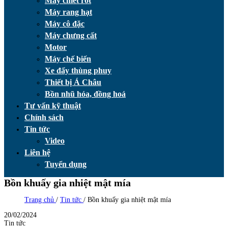
Máy chiết rót
Máy rang hạt
Máy cô đặc
Máy chưng cất
Motor
Máy chế biến
Xe đẩy thùng phuy
Thiết bị Á Châu
Bồn nhũ hóa, đồng hoá
Tư vấn kỹ thuật
Chính sách
Tin tức
Video
Liên hệ
Tuyển dụng
Bồn khuấy gia nhiệt mật mía
Trang chủ
/
Tin tức
/
Bồn khuấy gia nhiệt mật mía
20/02/2024
Tin tức