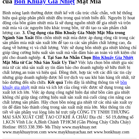
của
Bồn Khuấy Gia Nhiệt
Mật Mía
Bình nóng lạnh thường được thiết kế với cấu trúc chắc chắn, với hệ thống
hiệu quả giúp phân phối nhiệt đều trong quá trình biến đổi. Nguyên lý hoạt
động của bồn giảm nhiệt mía là sử dụng nguồn nhiệt để gia nhiệt và trộn
mật mía và các nguyên liệu khác trong bồn, từ đó tạo ra sản phẩm chất
lượng cao.
3. Ứng dụng của Bồn Khuấy Gia Nhiệt Mật Mía trong
Ngành Sản Xuất
Bồn chồn nhiệt mật mía được áp dụng rộng rãi trong các
sản phẩm mía mật sản xuất lớn để tạo ra các sản phẩm chất lượng cao, đa
dạng về hương vị và chất lượng. Việc sử dụng bồn nhiệt gia nhiệt không chỉ
giúp tăng cường hiệu suất sản xuất mà vẫn đảm bảo an toàn và tiết kiệm chi
phí cho doanh nghiệp.
4. Tại Sao An Nhẫn Chọn
Bồn Khuấy Gia Nhiệt
Mật Mía từ Các Nhà Sản Xuất Uy Tín?
Việc lựa chọn bồn nhiệt gia súc
mía từ các nhà sản xuất uy tín đảm bảo cho doanh nghiệp sở hữu thiết bị
chất lượng,an toàn và hiệu quả. Đồng thời, hợp tác với các đối tác tin cậy
nhưng giúp doanh nghiệp được hỗ trợ dịch vụ sau khi bán hàng tốt nhất, từ
bảo dưỡng đến sửa chữa.
Kết quả
Trên đây là những thông tin về
bồn
khuấy gia nhiệt
mật mía và ích lợi của công việc được sử dụng trong sản
xuất lợi ích lớn. Việc áp dụng công nghệ hiện đại như bồn cảm gia nhiệt
không chỉ giúp tăng cường hiệu suất sản xuất mà cuối cùng còn nâng cao
chất lượng sản phẩm. Hãy chọn bồn nóng gia nhiệt từ các nhà sản xuất uy
tín để đảm bảo thành công trong sản xuất mật mía lớn. Mọi thông tin chi
tiết về sản phẩm vui lòng liên hệ trực tiếp CÔNG TY TNHH THƯƠNG
MẠI SẢN XUẤT CHẾ TẠO CƠ KHÍ Á CHÂU Địa chỉ : Số 19,đường số
1,KCN Vĩnh Lộc A,Bình Chánh TP.HCM (Gần Phòng Cháy Chữa Cháy)
Hotline: 0933.338.390- Ms Thúy www.maykhuay.net
www.maykhuaytron.com www.maykhuayachau.net www.bonkhuay.com