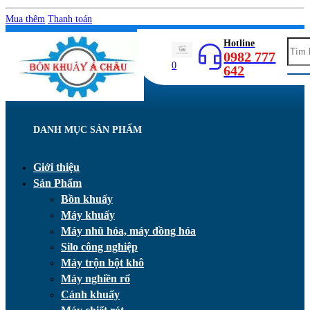
Mua thêm
Thanh toán
Hotline
0982 777
0
642
DANH MỤC SẢN PHẨM
Giới thiệu
Sản Phẩm
Bồn khuấy
Máy khuấy
Máy nhũ hóa, máy đồng hóa
Silo công nghiệp
Máy trộn bột khô
Máy nghiền rổ
Cánh khuấy