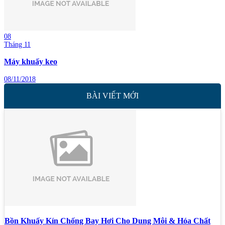
08
Tháng 11
Máy khuấy keo
08/11/2018
BÀI VIẾT MỚI
Bồn Khuấy Kín Chống Bay Hơi Cho Dung Môi & Hóa Chất