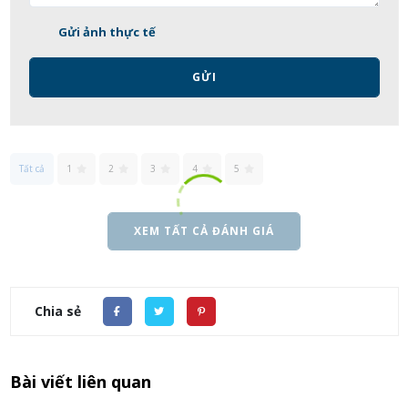
Gửi ảnh thực tế
GỬI
Tất cả
1
2
3
4
5
XEM TẤT CẢ ĐÁNH GIÁ
Chia sẻ
Bài viết liên quan