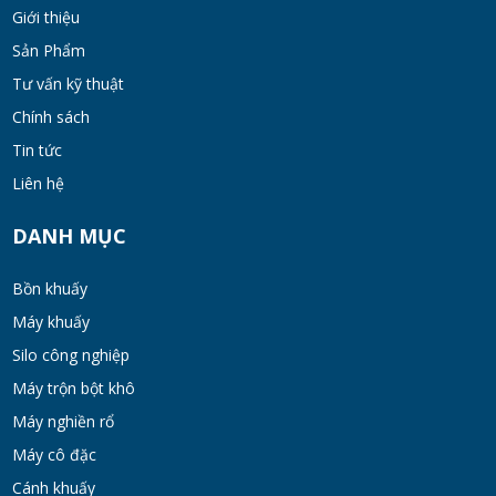
Giới thiệu
Bộ lọc sơn dầu
Sản Phẩm
MON 07, 2026
Tư vấn kỹ thuật
Chính sách
Bồn khuấy đồng hóa thực phẩm cánh quét
Tin tức
50-200 lít
Liên hệ
MON 07, 2026
DANH MỤC
Máy Khuấy Hóa Chất Inox 304 Chống Ăn
Mòn
Bồn khuấy
WED 07, 2026
Máy khuấy
Silo công nghiệp
Bồn khuấy gia nhiệt cánh đảo syrup
Máy trộn bột khô
TUE 07, 2026
Máy nghiền rổ
Máy cô đặc
Máy khuấy đồng hóa cánh quét mật ong
Cánh khuấy