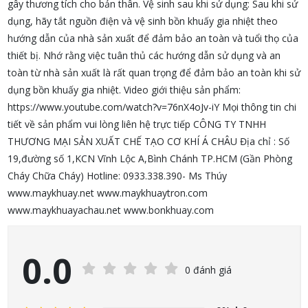
gây thương tích cho bản thân. Vệ sinh sau khi sử dụng: Sau khi sử
dụng, hãy tắt nguồn điện và vệ sinh bồn khuấy gia nhiệt theo
hướng dẫn của nhà sản xuất để đảm bảo an toàn và tuổi thọ của
thiết bị. Nhớ rằng việc tuân thủ các hướng dẫn sử dụng và an
toàn từ nhà sản xuất là rất quan trọng để đảm bảo an toàn khi sử
dụng bồn khuấy gia nhiệt. Video giới thiệu sản phẩm:
https://www.youtube.com/watch?v=76nX4oJv-iY Mọi thông tin chi
tiết về sản phẩm vui lòng liên hệ trực tiếp CÔNG TY TNHH
THƯƠNG MẠI SẢN XUẤT CHẾ TẠO CƠ KHÍ Á CHÂU Địa chỉ : Số
19,đường số 1,KCN Vĩnh Lộc A,Bình Chánh TP.HCM (Gần Phòng
Cháy Chữa Cháy) Hotline: 0933.338.390- Ms Thúy
www.maykhuay.net www.maykhuaytron.com
www.maykhuayachau.net www.bonkhuay.com
0.0
0 đánh giá