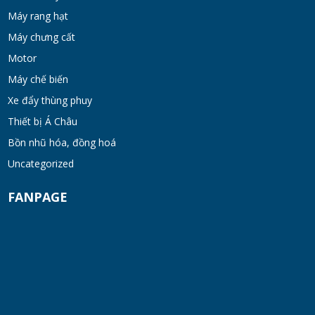
bơm chân không
Máy rang hạt
TUE 07, 2026
Máy chưng cất
Máy khuấy kem dưỡng đồng hóa cánh quét
Motor
khung inox
Máy chế biến
TUE 07, 2026
Xe đẩy thùng phuy
Thiết bị Á Châu
Máy khuấy phân bón công nghiệp 150-200
lít
Bồn nhũ hóa, đồng hoá
TUE 07, 2026
Uncategorized
FANPAGE
Máy trộn bột khô hình trống 20-30kg
TUE 07, 2026
Máy trộn bột khô công nghiệp 300-500kg
TUE 07, 2026