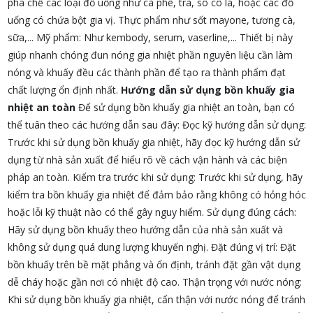
pha chế các loại đồ uống như cà phê, trà, sô cô la, hoặc các đồ
uống có chứa bột gia vị. Thực phẩm như sốt mayone, tương cà,
sữa,... Mỹ phẩm: Như kembody, serum, vaserline,... Thiết bị này
giúp nhanh chóng đun nóng gia nhiệt phần nguyên liệu cần làm
nóng và khuấy đều các thành phần để tạo ra thành phẩm đạt
chất lượng ổn định nhất.
Hướng dẫn sử dụng bồn khuấy gia
nhiệt an toàn
Để sử dụng bồn khuấy gia nhiệt an toàn, bạn có
thể tuân theo các hướng dẫn sau đây: Đọc kỹ hướng dẫn sử dụng:
Trước khi sử dụng bồn khuấy gia nhiệt, hãy đọc kỹ hướng dẫn sử
dụng từ nhà sản xuất để hiểu rõ về cách vận hành và các biện
pháp an toàn. Kiểm tra trước khi sử dụng: Trước khi sử dụng, hãy
kiểm tra bồn khuấy gia nhiệt để đảm bảo rằng không có hỏng hóc
hoặc lỗi kỹ thuật nào có thể gây nguy hiểm. Sử dụng đúng cách:
Hãy sử dụng bồn khuấy theo hướng dẫn của nhà sản xuất và
không sử dụng quá dung lượng khuyến nghị. Đặt đúng vị trí: Đặt
bồn khuấy trên bề mặt phẳng và ổn định, tránh đặt gần vật dụng
dễ cháy hoặc gần nơi có nhiệt độ cao. Thận trọng với nước nóng:
Khi sử dụng bồn khuấy gia nhiệt, cẩn thận với nước nóng để tránh