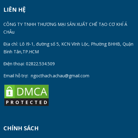
WED 07, 2026
LIÊN HỆ
Thùng Phuy 200L Inox 304 Chính Hãng
CÔNG TY TNHH THƯƠNG MẠI SẢN XUẤT CHẾ TẠO CƠ KHÍ Á
Chống Gỉ | Giá Tốt 2026
CHÂu
TUE 07, 2026
Địa chỉ: Lô I9-1, đường số 5, KCN Vĩnh Lộc, Phường BHHB, Quận
Bình Tân,TP.HCM
Máy Đồng Hóa Hay Máy Nhũ Hóa? Cách
Chọn Thiết Bị Phù Hợp
Điện thoại: 02822.534.509
MON 07, 2026
Email hỗ trợ:
ngocthach.achau@gmail.com
Máy Khuấy Trộn Hóa Chất Công Nghiệp
MON 07, 2026
Cách Chọn Cánh Khuấy Phù Hợp Cho Hóa
Chất, Sơn Và Thực Phẩm
CHÍNH SÁCH
MON 07, 2026