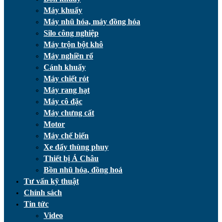
Máy khuấy
Máy nhũ hóa, máy đồng hóa
Silo công nghiệp
Máy trộn bột khô
Máy nghiền rổ
Cánh khuấy
Máy chiết rót
Máy rang hạt
Máy cô đặc
Máy chưng cất
Motor
Máy chế biến
Xe đẩy thùng phuy
Thiết bị Á Châu
Bồn nhũ hóa, đồng hoá
Tư vấn kỹ thuật
Chính sách
Tin tức
Video