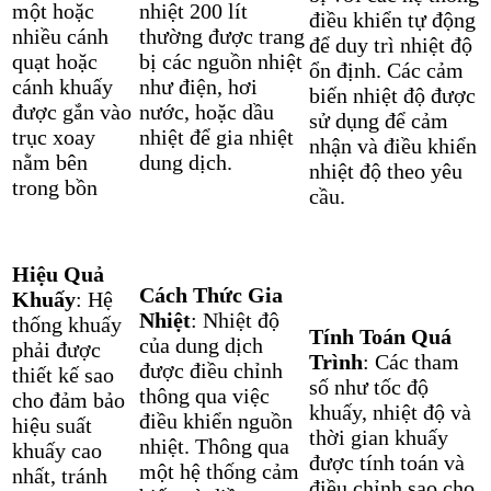
một hoặc
nhiệt 200 lít
điều khiển tự động
nhiều cánh
thường được trang
để duy trì nhiệt độ
quạt hoặc
bị các nguồn nhiệt
ổn định. Các cảm
cánh khuấy
như điện, hơi
biến nhiệt độ được
được gắn vào
nước, hoặc dầu
sử dụng để cảm
trục xoay
nhiệt để gia nhiệt
nhận và điều khiển
nằm bên
dung dịch.
nhiệt độ theo yêu
trong bồn
cầu.
Hiệu Quả
Cách Thức Gia
Khuấy
: Hệ
Nhiệt
: Nhiệt độ
thống khuấy
Tính Toán Quá
của dung dịch
phải được
Trình
: Các tham
được điều chỉnh
thiết kế sao
số như tốc độ
thông qua việc
cho đảm bảo
khuấy, nhiệt độ và
điều khiển nguồn
hiệu suất
thời gian khuấy
nhiệt. Thông qua
khuấy cao
được tính toán và
một hệ thống cảm
nhất, tránh
điều chỉnh sao cho