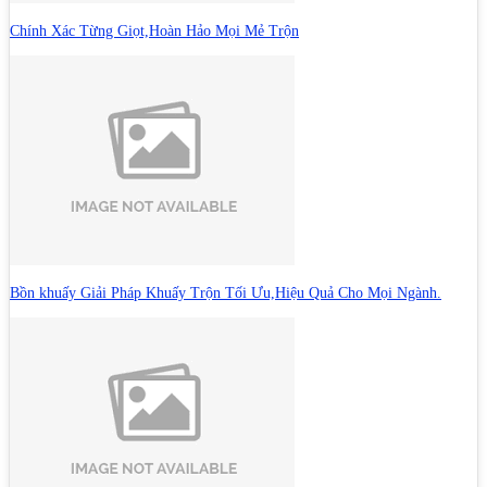
Chính Xác Từng Giọt,Hoàn Hảo Mọi Mẻ Trộn
Bồn khuấy Giải Pháp Khuấy Trộn Tối Ưu,Hiệu Quả Cho Mọi Ngành.