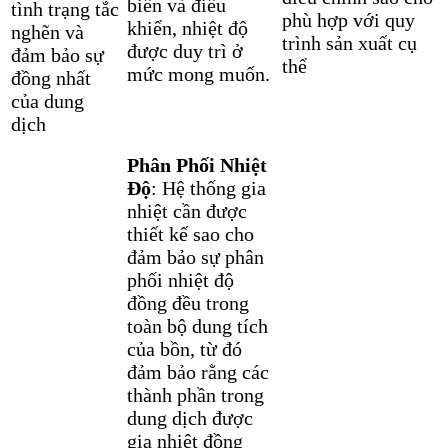
biến và điều
tình trạng tắc
phù hợp với quy
khiển, nhiệt độ
nghẽn và
trình sản xuất cụ
được duy trì ở
đảm bảo sự
thể
mức mong muốn.
đồng nhất
của dung
dịch
Phân Phối Nhiệt
Độ
: Hệ thống gia
nhiệt cần được
thiết kế sao cho
đảm bảo sự phân
phối nhiệt độ
đồng đều trong
toàn bộ dung tích
của bồn, từ đó
đảm bảo rằng các
thành phần trong
dung dịch được
gia nhiệt đồng