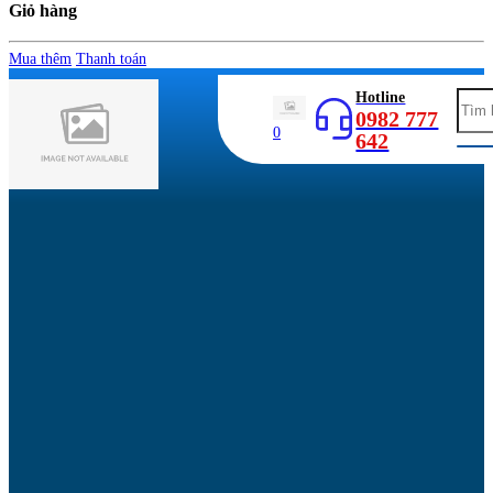
Giỏ hàng
Mua thêm
Thanh toán
Hotline
0982 777
0
642