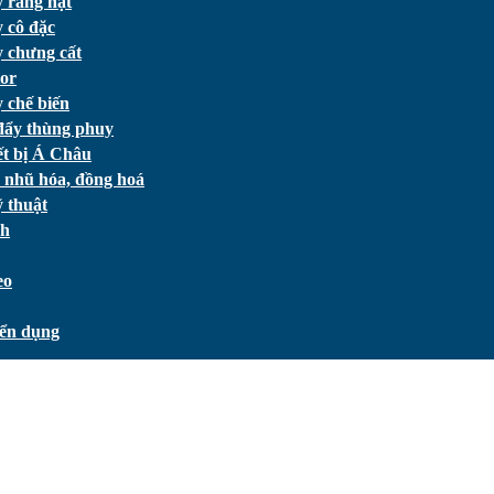
 rang hạt
 cô đặc
 chưng cất
or
 chế biến
đẩy thùng phuy
ết bị Á Châu
 nhũ hóa, đồng hoá
 thuật
ch
eo
ển dụng