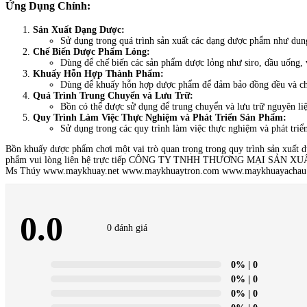
Ứng Dụng Chính:
Sản Xuất Dạng Dược:
Sử dụng trong quá trình sản xuất các dạng dược phẩm như dung
Chế Biến Dược Phẩm Lỏng:
Dùng để chế biến các sản phẩm dược lỏng như siro, dầu uống, 
Khuấy Hỗn Hợp Thành Phẩm:
Dùng để khuấy hỗn hợp dược phẩm để đảm bảo đồng đều và ch
Quá Trình Trung Chuyển và Lưu Trữ:
Bồn có thể được sử dụng để trung chuyển và lưu trữ nguyên l
Quy Trình Làm Việc Thực Nghiệm và Phát Triển Sản Phẩm:
Sử dụng trong các quy trình làm việc thực nghiệm và phát tri
Bồn khuấy dược phẩm chơi một vai trò quan trọng trong quy trình sản xuất d
phẩm vui lòng liên hệ trực tiếp CÔNG TY TNHH THƯƠNG MẠI SẢN XUẤT
Ms Thúy www.maykhuay.net www.maykhuaytron.com www.maykhuayacha
0.0
0 đánh giá
0%
| 0
0%
| 0
0%
| 0