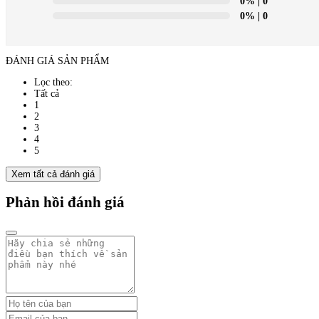
0%
| 0
0%
| 0
ĐÁNH GIÁ SẢN PHẨM
Lọc theo:
Tất cả
1
2
3
4
5
Xem tất cả đánh giá
Phản hồi đánh giá