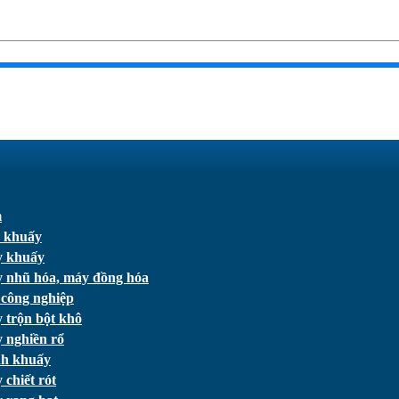
m
 khuấy
 khuấy
 nhũ hóa, máy đồng hóa
 công nghiệp
 trộn bột khô
 nghiền rổ
h khuấy
chiết rót