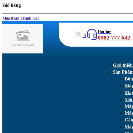
Giỏ hàng
Mua thêm
Thanh toán
Hotline
0
0982 777 642
Giới thiệu
Sản Phẩ
Bồn
Máy
Máy
Silo
Máy
Máy
Cán
Máy 