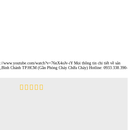
tps://www.youtube.com/watch?v=76nX4oJv-iY Mọi thông tin chi tiết về sản
nh Chánh TP.HCM (Gần Phòng Cháy Chữa Cháy) Hotline: 0933.338.390-