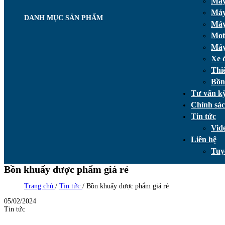
Máy
Máy
DANH MỤC SẢN PHẨM
Máy
Mot
Máy
Xe 
Thi
Bồn
Tư vấn kỹ
Chính sá
Tin tức
Vid
Liên hệ
Tuy
Bồn khuấy dược phẩm giá rẻ
Trang chủ
/
Tin tức
/
Bồn khuấy dược phẩm giá rẻ
05/02/2024
Tin tức