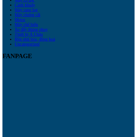
Máy cô đặc
Cánh khuấy
Máy rang hạt
Máy chưng cất
Motor
Máy chế biến
Xe đẩy thùng phuy
Thiết bị Á Châu
Bồn nhũ hóa, đồng hoá
Uncategorized
FANPAGE