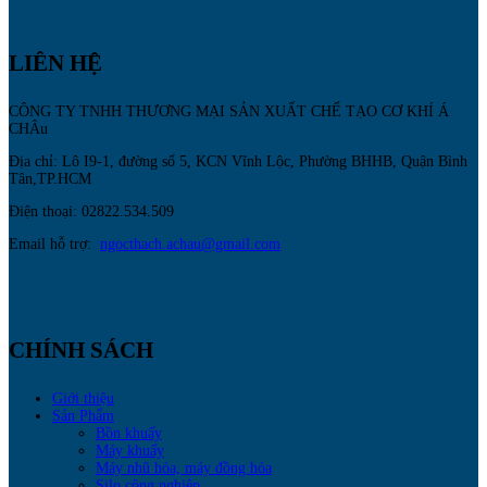
LIÊN HỆ
CÔNG TY TNHH THƯƠNG MẠI SẢN XUẤT CHẾ TẠO CƠ KHÍ Á
CHÂu
Địa chỉ: Lô I9-1, đường số 5, KCN Vĩnh Lộc, Phường BHHB, Quận Bình
Tân,TP.HCM
Điện thoại: 02822.534.509
Email hỗ trợ:
ngocthach.achau@gmail.com
CHÍNH SÁCH
Giới thiệu
Sản Phẩm
Bồn khuấy
Máy khuấy
Máy nhũ hóa, máy đồng hóa
Silo công nghiệp