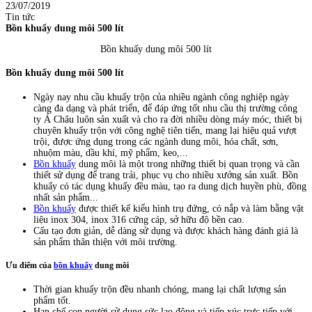
23/07/2019
Tin tức
Bồn khuấy dung môi 500 lít
Bồn khuấy dung môi 500 lít
Bồn khuấy dung môi 500 lít
Ngày nay nhu cầu khuấy trộn của nhiều ngành công nghiệp ngày
càng đa dạng và phát triển, để đáp ứng tốt nhu cầu thị trường công
ty Á Châu luôn sản xuất và cho ra đời nhiều dòng máy móc, thiết bị
chuyên khuấy trộn với công nghệ tiên tiến, mang lại hiệu quả vượt
trội, được ứng dụng trong các ngành dung môi, hóa chất, sơn,
nhuộm màu, dầu khí, mỹ phẩm, keo,...
Bồn khuấy
dung môi là một trong những thiết bị quan trọng và cần
thiết sử dụng để trang trải, phục vụ cho nhiều xưởng sản xuất. Bồn
khuấy có tác dụng khuấy đều màu, tạo ra dung dịch huyền phù, đồng
nhất sản phẩm...
Bồn khuấy
được thiết kế kiểu hình trụ đứng, có nắp và làm bằng vật
liệu inox 304, inox 316 cứng cáp, sở hữu độ bền cao.
Cấu tạo đơn giản, dễ dàng sử dụng và được khách hàng đánh giá là
sản phẩm thân thiện với môi trường.
Ưu điểm của
bồn khuấy
dung môi
Thời gian khuấy trộn đều nhanh chóng, mang lại chất lượng sản
phẩm tốt.
Hạn chế con người sử dụng sức lao động và tiếp xúc trực tiếp với