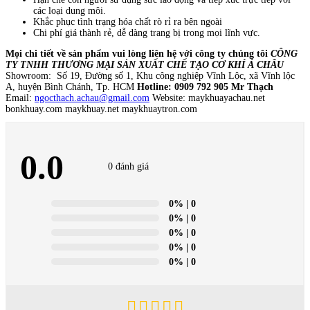
các loại dung môi.
Khắc phục tình trạng hóa chất rò rỉ ra bên ngoài
Chi phí giá thành rẻ, dễ dàng trang bị trong mọi lĩnh vực.
Mọi chi tiết về sản phẩm vui lòng liên hệ với công ty chúng tôi
CÔNG
TY TNHH THƯƠNG MẠI SẢN XUẤT CHẾ TẠO CƠ KHÍ Á CHÂU
Showroom: Số 19, Đường số 1, Khu công nghiệp Vĩnh Lộc, xã Vĩnh lộc
A, huyện Bình Chánh, Tp. HCM
Hotline: 0909 792 905 Mr Thạch
Email:
ngocthach.achau@gmail.com
Website: maykhuayachau.net
bonkhuay.com maykhuay.net maykhuaytron.com
0.0
0 đánh giá
0%
| 0
0%
| 0
0%
| 0
0%
| 0
0%
| 0