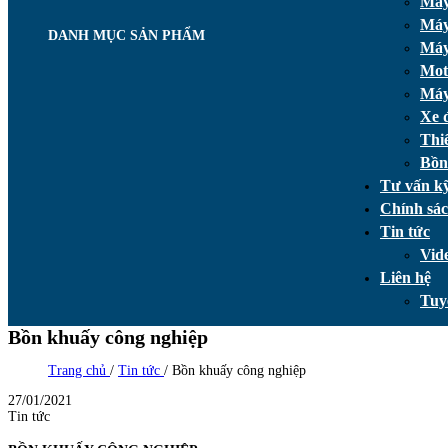
Máy
Máy
DANH MỤC SẢN PHẨM
Máy
Mot
Máy
Xe 
Thi
Bồn
Tư vấn kỹ
Chính sá
Tin tức
Vid
Liên hệ
Tuy
Bồn khuấy công nghiệp
Trang chủ
/
Tin tức
/
Bồn khuấy công nghiệp
27/01/2021
Tin tức