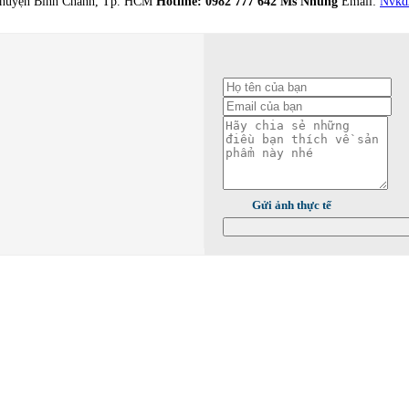
, huyện Bình Chánh, Tp. HCM
Hotline: 0982 777 642 Ms Nhung
Email:
Nvkd
Gửi ảnh thực tế