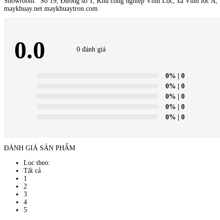
Showroom: Số 19, Đường số 1, Khu công nghiệp Vĩnh Lộc, xã Vĩnh lộc A
maykhuay.net maykhuaytron.com
0.0
0 đánh giá
0%
| 0
0%
| 0
0%
| 0
0%
| 0
0%
| 0
ĐÁNH GIÁ SẢN PHẨM
Lọc theo:
Tất cả
1
2
3
4
5