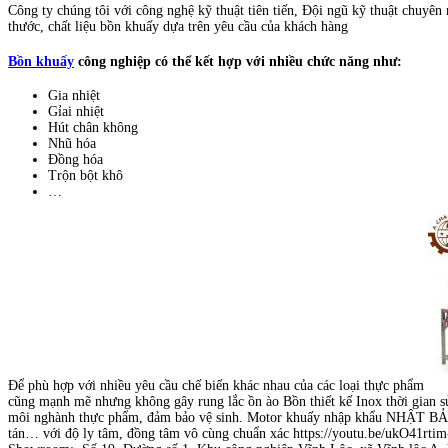
Công ty chúng tôi với công nghệ kỹ thuật tiên tiến, Đội ngũ kỹ thuật chuyên
thước, chất liệu bồn khuấy dựa trên yêu cầu của khách hàng
Bồn khuấy
công nghiệp có thể kết hợp với nhiều chức năng như:
Gia nhiệt
Gỉai nhiệt
Hút chân không
Nhũ hóa
Đồng hóa
Trộn bột khô
…
Để phù hợp với nhiều yêu cầu chế biến khác nhau của các loại thực phẩm
cũng mạnh mẽ nhưng không gây rung lắc ồn ào Bồn thiết kế Inox thời gian sử 
môi nghành thực phẩm, đảm bảo vệ sinh. Motor khuấy nhập khẩu NHẬT BẢN, đ
tán… với độ ly tâm, đồng tâm vô cùng chuẩn xác https://youtu.be/ukO41rti