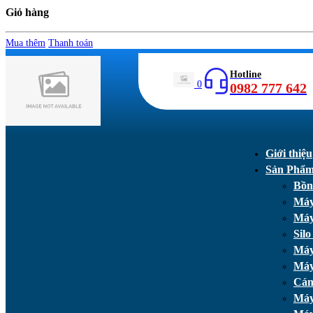
Giỏ hàng
Mua thêm
Thanh toán
Hotline
0
0982 777 642
Giới thiệu
Sản Phẩ
Bồn
Máy
Máy
Silo
Máy
Máy
Cán
Máy 