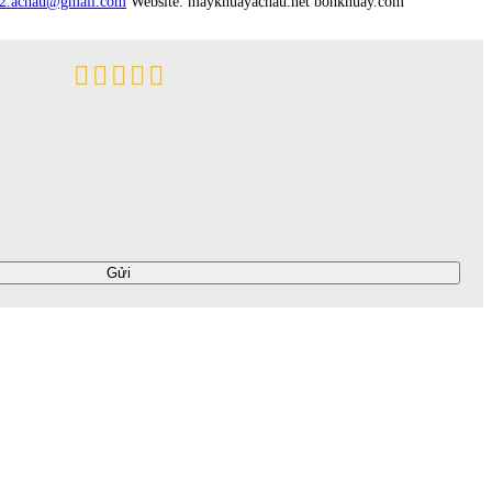
2.achau@gmail.com
Website: maykhuayachau.net bonkhuay.com
Gửi