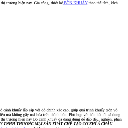
hị trường hiện nay. Gia công, thiết kế
BỒN KHUẤY
theo thể tích, kích
ộ cánh khuấy lắp ráp với độ chính xác cao, giúp quá trình khuấy trộn vô
liệu mà không gây oxi hóa trên thành bồn. Phù hợp với hầu hết tất cả dung
thị trường hiện nay Bộ cánh khuấy đa dạng dùng để đảo đều, nghiền, phân
Y TNHH THƯƠNG MẠI SẢN XUẤT CHẾ TẠO CƠ KHÍ Á CHÂU