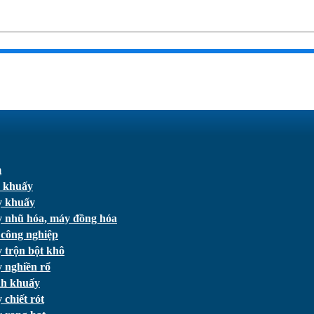
m
 khuấy
 khuấy
 nhũ hóa, máy đồng hóa
 công nghiệp
 trộn bột khô
 nghiền rổ
h khuấy
chiết rót