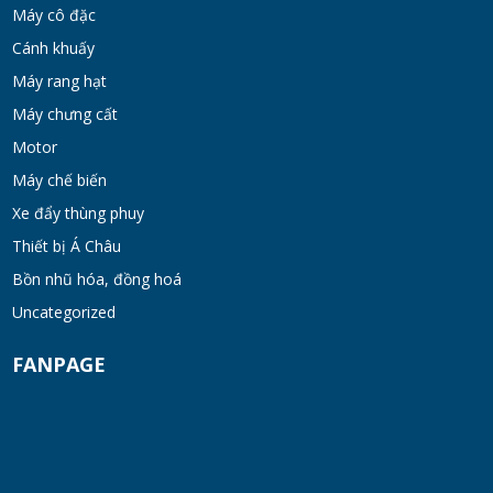
Máy khuấy đồng hóa cánh quét mật ong
Máy cô đặc
bơm chân không
Cánh khuấy
TUE 07, 2026
Máy rang hạt
Máy chưng cất
Máy khuấy kem dưỡng đồng hóa cánh quét
khung inox
Motor
TUE 07, 2026
Máy chế biến
Xe đẩy thùng phuy
Máy khuấy phân bón công nghiệp 150-200
Thiết bị Á Châu
lít
Bồn nhũ hóa, đồng hoá
TUE 07, 2026
Uncategorized
Máy trộn bột khô hình trống 20-30kg
FANPAGE
TUE 07, 2026
Máy trộn bột khô công nghiệp 300-500kg
TUE 07, 2026