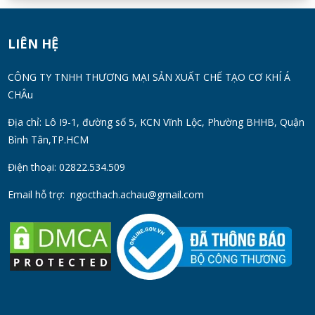
Máy Khuấy Silicon Inox 304 Chính Hãng |
Khuấy Keo Silicone Hiệu Quả
WED 07, 2026
LIÊN HỆ
Thùng Phuy 200L Inox 304 Chính Hãng
CÔNG TY TNHH THƯƠNG MẠI SẢN XUẤT CHẾ TẠO CƠ KHÍ Á
Chống Gỉ | Giá Tốt 2026
CHÂu
TUE 07, 2026
Địa chỉ: Lô I9-1, đường số 5, KCN Vĩnh Lộc, Phường BHHB, Quận
Bình Tân,TP.HCM
Máy Đồng Hóa Hay Máy Nhũ Hóa? Cách
Chọn Thiết Bị Phù Hợp
Điện thoại: 02822.534.509
MON 07, 2026
Email hỗ trợ:
ngocthach.achau@gmail.com
Máy Khuấy Trộn Hóa Chất Công Nghiệp
MON 07, 2026
Cách Chọn Cánh Khuấy Phù Hợp Cho Hóa
Chất, Sơn Và Thực Phẩm