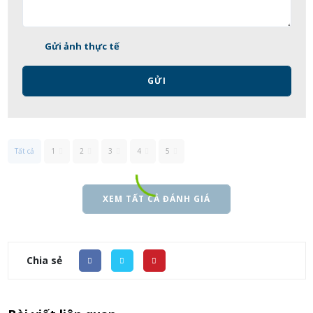
Gửi ảnh thực tế
GỬI
Tất cả
1
2
3
4
5
XEM TẤT CẢ ĐÁNH GIÁ
Chia sẻ