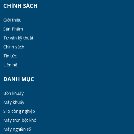
MON 07, 2026
CHÍNH SÁCH
Bộ lọc sơn dầu
Giới thiệu
MON 07, 2026
Sản Phẩm
Tư vấn kỹ thuật
Chính sách
Bồn khuấy đồng hóa thực phẩm cánh quét
50-200 lít
Tin tức
MON 07, 2026
Liên hệ
Máy Khuấy Hóa Chất Inox 304 Chống Ăn
DANH MỤC
Mòn
WED 07, 2026
Bồn khuấy
Máy khuấy
Bồn khuấy gia nhiệt cánh đảo syrup
Silo công nghiệp
TUE 07, 2026
Máy trộn bột khô
Máy nghiền rổ