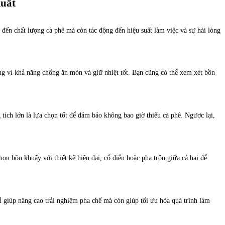
uất
đến chất lượng cà phê mà còn tác động đến hiệu suất làm việc và sự hài lòng
ng vì khả năng chống ăn mòn và giữ nhiệt tốt. Bạn cũng có thể xem xét bồn
ích lớn là lựa chọn tốt để đảm bảo không bao giờ thiếu cà phê. Ngược lại,
n bồn khuấy với thiết kế hiện đại, cổ điển hoặc pha trộn giữa cả hai để
ỉ giúp nâng cao trải nghiệm pha chế mà còn giúp tối ưu hóa quá trình làm