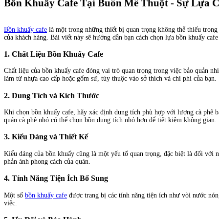
Bồn Khuấy Cafe Tại Buôn Mê Thuột - Sự Lựa 
Bồn khuấy cafe
là một trong những thiết bị quan trọng không thể thiếu tron
của khách hàng. Bài viết này sẽ hướng dẫn bạn cách chọn lựa bồn khuấy cafe
1.
Chất Liệu Bồn Khuấy Cafe
Chất liệu của bồn khuấy cafe đóng vai trò quan trọng trong việc bảo quản n
làm từ nhựa cao cấp hoặc gốm sứ, tùy thuộc vào sở thích và chi phí của bạn.
2.
Dung Tích và Kích Thước
Khi chọn bồn khuấy cafe, hãy xác định dung tích phù hợp với lượng cà phê b
quán cà phê nhỏ có thể chọn bồn dung tích nhỏ hơn để tiết kiệm không gian.
3.
Kiểu Dáng và Thiết Kế
Kiểu dáng của bồn khuấy cũng là một yếu tố quan trọng, đặc biệt là đối với 
phản ánh phong cách của quán.
4.
Tính Năng Tiện Ích Bổ Sung
Một số
bồn khuấy cafe
được trang bị các tính năng tiện ích như vòi nước nó
việc.