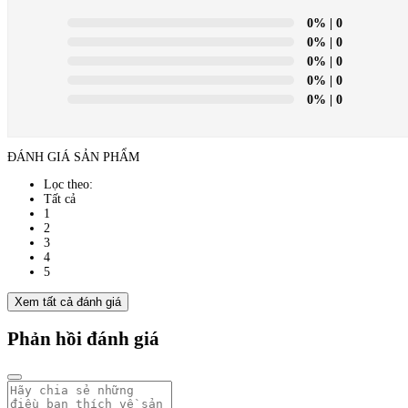
0%
| 0
0%
| 0
0%
| 0
0%
| 0
0%
| 0
ĐÁNH GIÁ SẢN PHẨM
Lọc theo:
Tất cả
1
2
3
4
5
Xem tất cả đánh giá
Phản hồi đánh giá