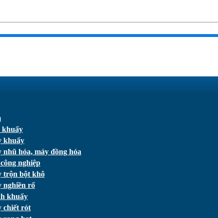
m
 khuấy
 khuấy
 nhũ hóa, máy đồng hóa
 công nghiệp
 trộn bột khô
 nghiền rổ
h khuấy
chiết rót