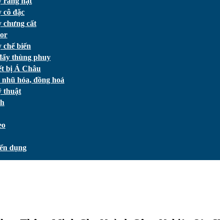
 rang hạt
 cô đặc
 chưng cất
or
 chế biến
đẩy thùng phuy
ết bị Á Châu
 nhũ hóa, đồng hoá
 thuật
ch
eo
ển dụng