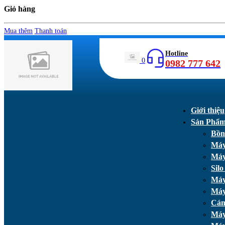
Giỏ hàng
Mua thêm
Thanh toán
Hotline
0
0982 777 642
Giới thiệu
Sản Phẩ
Bồn
Máy
Máy
Silo
Máy
Máy
Cán
Máy 