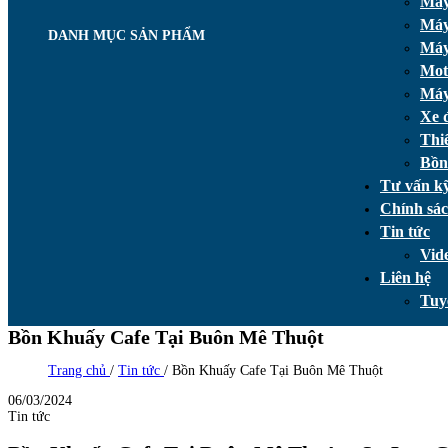
Máy
Máy
DANH MỤC SẢN PHẨM
Máy
Mot
Máy
Xe 
Thi
Bồn
Tư vấn kỹ
Chính sá
Tin tức
Vid
Liên hệ
Tuy
Bồn Khuấy Cafe Tại Buôn Mê Thuột
Trang chủ
/
Tin tức
/
Bồn Khuấy Cafe Tại Buôn Mê Thuột
06/03/2024
Tin tức