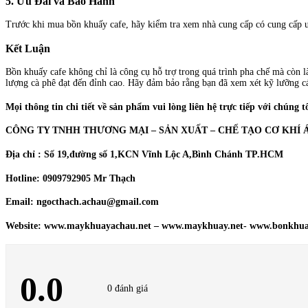
5.
Ưu Đãi và Bảo Hành
Trước khi mua bồn khuấy cafe, hãy kiểm tra xem nhà cung cấp có cung cấp ưu
Kết Luận
Bồn khuấy cafe không chỉ là công cụ hỗ trợ trong quá trình pha chế mà còn 
lượng cà phê đạt đến đỉnh cao. Hãy đảm bảo rằng bạn đã xem xét kỹ lưỡng cá
Mọi thông tin chi tiết về sản phẩm vui lòng liên hệ trực tiếp với chúng t
CÔNG TY TNHH THƯƠNG MẠI – SẢN XUẤT – CHẾ TẠO CƠ KHÍ 
Địa chỉ : Số 19,đường số 1,KCN Vĩnh Lộc A,Bình Chánh TP.HCM
Hotline: 0909792905 Mr Thạch
Email: ngocthach.achau@gmail.com
Website: www.maykhuayachau.net – www.maykhuay.net- www.bonkhu
0.0
0 đánh giá