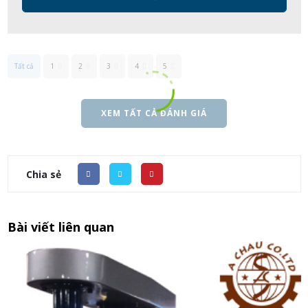
Tất cả
1
2
3
4
5
XEM TẤT CẢ ĐÁNH GIÁ
Chia sẻ
Bài viết liên quan