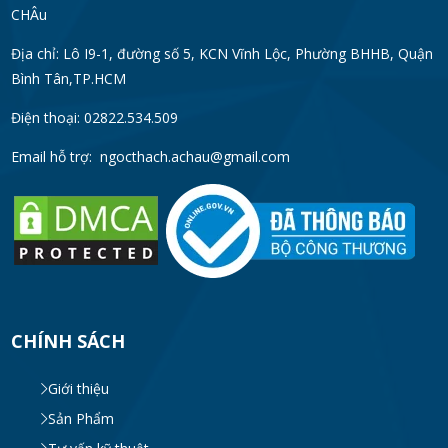
Chống Gỉ | Giá Tốt 2026
CHÂu
TUE 07, 2026
Địa chỉ: Lô I9-1, đường số 5, KCN Vĩnh Lộc, Phường BHHB, Quận
Bình Tân,TP.HCM
Máy Đồng Hóa Hay Máy Nhũ Hóa? Cách
Chọn Thiết Bị Phù Hợp
Điện thoại: 02822.534.509
MON 07, 2026
Email hỗ trợ:
ngocthach.achau@gmail.com
Máy Khuấy Trộn Hóa Chất Công Nghiệp
MON 07, 2026
Cách Chọn Cánh Khuấy Phù Hợp Cho Hóa
Chất, Sơn Và Thực Phẩm
MON 07, 2026
CHÍNH SÁCH
Bộ lọc sơn dầu
Giới thiệu
MON 07, 2026
Sản Phẩm