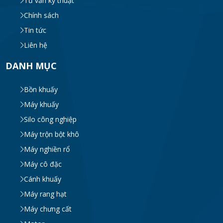
Tư vấn kỹ thuật
Chính sách
Bồn khuấy đồng hóa thực phẩm cánh quét
50-200 lít
Tin tức
MON 07, 2026
Liên hệ
DANH MỤC
Máy Khuấy Hóa Chất Inox 304 Chống Ăn
Mòn
Bồn khuấy
WED 07, 2026
Máy khuấy
Silo công nghiệp
Bồn khuấy gia nhiệt cánh đảo syrup
TUE 07, 2026
Máy trộn bột khô
Máy nghiền rổ
Máy cô đặc
Máy khuấy đồng hóa cánh quét mật ong
Cánh khuấy
bơm chân không
TUE 07, 2026
Máy rang hạt
Máy chưng cất
Máy khuấy kem dưỡng đồng hóa cánh quét