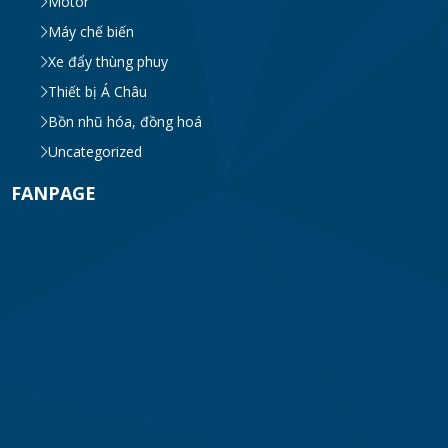
Motor
khung inox
Máy chế biến
TUE 07, 2026
Xe đẩy thùng phuy
Thiết bị Á Châu
Máy khuấy phân bón công nghiệp 150-200
lít
Bồn nhũ hóa, đồng hoá
TUE 07, 2026
Uncategorized
FANPAGE
Máy trộn bột khô hình trống 20-30kg
TUE 07, 2026
Máy trộn bột khô công nghiệp 300-500kg
TUE 07, 2026
Máy vắt ly tâm
TUE 07, 2026