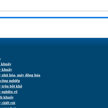
m
 khuấy
 khuấy
 nhũ hóa, máy đồng hóa
 công nghiệp
 trộn bột khô
 nghiền rổ
h khuấy
chiết rót