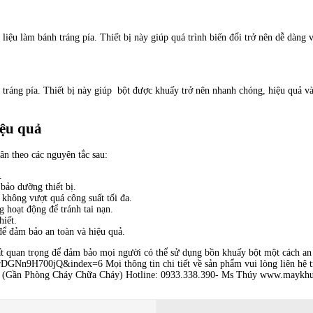
liệu làm bánh tráng pía. Thiết bị này giúp quá trình biến đổi trở nên dễ dàng 
 tráng pía. Thiết bị này giúp bột được khuấy trở nên nhanh chóng, hiệu quả 
iệu quả
ân theo các nguyên tắc sau:
.
bảo dưỡng thiết bị.
không vượt quá công suất tối đa.
g hoạt động để tránh tai nạn.
hiết.
để đảm bảo an toàn và hiệu quả.
rất quan trọng để đảm bảo mọi người có thể sử dụng bồn khuấy bột một cách an 
DGNn9H700jQ&index=6 Mọi thông tin chi tiết về sản phẩm vui lòng l
 (Gần Phòng Cháy Chữa Cháy) Hotline: 0933.338.390- Ms Thúy www.maykh