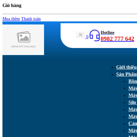
Giỏ hàng
Mua thêm
Thanh toán
Hotline
0
0982 777 642
Giới thiệu
Sản Phẩ
Bồn
Máy
Máy
Silo
Máy
Máy
Cán
Máy 