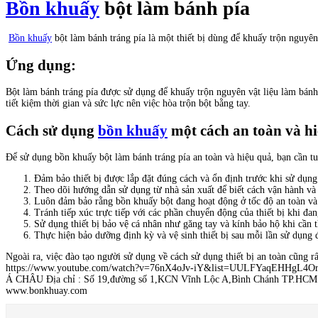
Bồn khuấy
bột làm bánh pía
Bồn khuấy
bột làm bánh tráng pía là một thiết bị dùng để khuấy trộn nguyên 
Ứng dụng:
Bột làm bánh tráng pía được sử dụng để khuấy trộn nguyên vật liệu làm bánh
tiết kiệm thời gian và sức lực nên việc hòa trộn bột bằng tay.
Cách sử dụng
bồn khuấy
một cách an toàn và h
Để sử dụng bồn khuấy bột làm bánh tráng pía an toàn và hiệu quả, bạn cần tu
Đảm bảo thiết bị được lắp đặt đúng cách và ổn định trước khi sử dụng
Theo dõi hướng dẫn sử dụng từ nhà sản xuất để biết cách vận hành và 
Luôn đảm bảo rằng bồn khuấy bột đang hoạt động ở tốc độ an toàn và 
Tránh tiếp xúc trực tiếp với các phần chuyển động của thiết bị khi đan
Sử dụng thiết bị bảo vệ cá nhân như găng tay và kính bảo hộ khi cần t
Thực hiện bảo dưỡng định kỳ và vệ sinh thiết bị sau mỗi lần sử dụng 
Ngoài ra, việc đào tạo người sử dụng về cách sử dụng thiết bị an toàn cũng 
https://www.youtube.com/watch?v=76nX4oJv-iY&list=UULFYaqEHHgL4Or
Á CHÂU Địa chỉ : Số 19,đường số 1,KCN Vĩnh Lộc A,Bình Chánh TP.HCM
www.bonkhuay.com