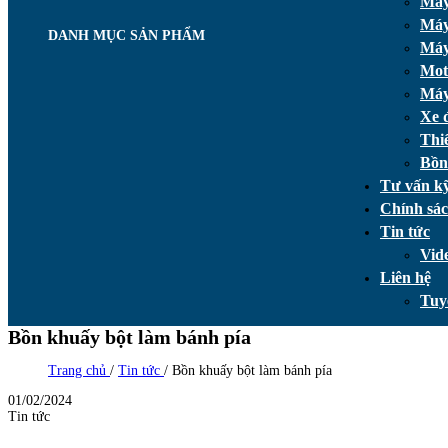
Máy
Máy
DANH MỤC SẢN PHẨM
Máy
Mot
Máy
Xe 
Thi
Bồn
Tư vấn kỹ
Chính sá
Tin tức
Vid
Liên hệ
Tuy
Bồn khuấy bột làm bánh pía
Trang chủ
/
Tin tức
/
Bồn khuấy bột làm bánh pía
01/02/2024
Tin tức