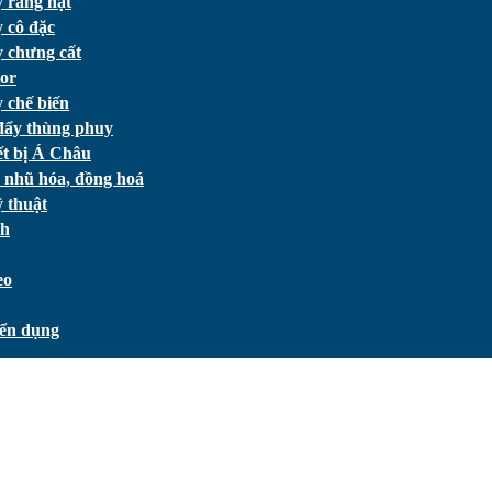
 rang hạt
 cô đặc
 chưng cất
or
 chế biến
đẩy thùng phuy
ết bị Á Châu
 nhũ hóa, đồng hoá
 thuật
ch
eo
ển dụng