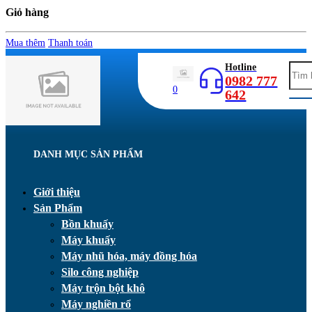
Giỏ hàng
Mua thêm
Thanh toán
Hotline
0982 777
0
642
DANH MỤC SẢN PHẨM
Giới thiệu
Sản Phẩm
Bồn khuấy
Máy khuấy
Máy nhũ hóa, máy đồng hóa
Silo công nghiệp
Máy trộn bột khô
Máy nghiền rổ