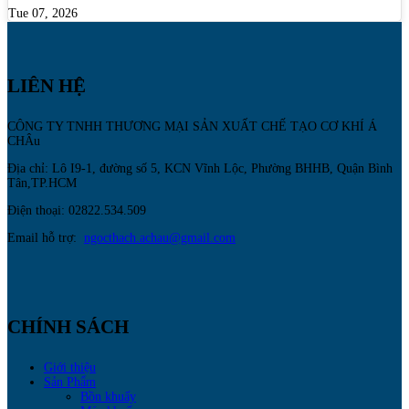
Tue 07, 2026
LIÊN HỆ
CÔNG TY TNHH THƯƠNG MẠI SẢN XUẤT CHẾ TẠO CƠ KHÍ Á
CHÂu
Địa chỉ: Lô I9-1, đường số 5, KCN Vĩnh Lộc, Phường BHHB, Quận Bình
Tân,TP.HCM
Điện thoại: 02822.534.509
Email hỗ trợ:
ngocthach.achau@gmail.com
CHÍNH SÁCH
Giới thiệu
Sản Phẩm
Bồn khuấy