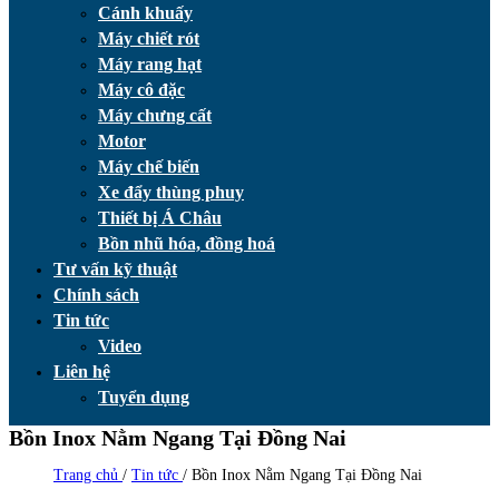
Cánh khuấy
Máy chiết rót
Máy rang hạt
Máy cô đặc
Máy chưng cất
Motor
Máy chế biến
Xe đẩy thùng phuy
Thiết bị Á Châu
Bồn nhũ hóa, đồng hoá
Tư vấn kỹ thuật
Chính sách
Tin tức
Video
Liên hệ
Tuyển dụng
Bồn Inox Nằm Ngang Tại Đồng Nai
Trang chủ
/
Tin tức
/
Bồn Inox Nằm Ngang Tại Đồng Nai