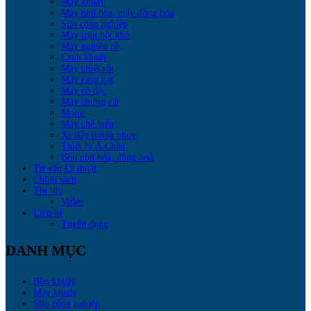
Máy khuấy
Máy nhũ hóa, máy đồng hóa
Silo công nghiệp
Máy trộn bột khô
Máy nghiền rổ
Cánh khuấy
Máy chiết rót
Máy rang hạt
Máy cô đặc
Máy chưng cất
Motor
Máy chế biến
Xe đẩy thùng phuy
Thiết bị Á Châu
Bồn nhũ hóa, đồng hoá
Tư vấn kỹ thuật
Chính sách
Tin tức
Video
Liên hệ
Tuyển dụng
DANH MỤC
Bồn khuấy
Máy khuấy
Silo công nghiệp