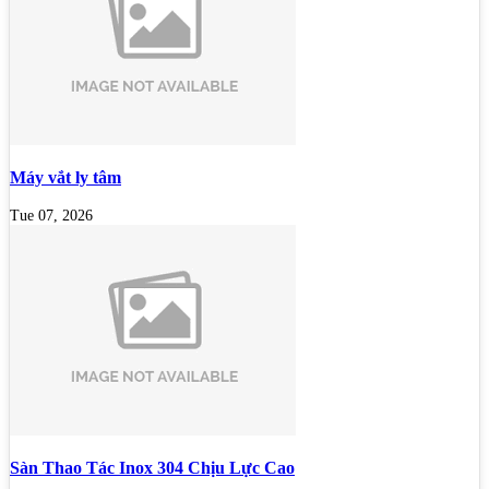
Máy vắt ly tâm
Tue 07, 2026
Sàn Thao Tác Inox 304 Chịu Lực Cao