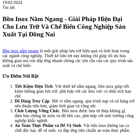
19/02/2024
Tin tức
Bồn Inox Nằm Ngang - Giải Pháp Hiện Đại
Cho Lưu Trữ Và Chế Biến Công Nghiệp Sản
Xuất Tại Đồng Nai
Bồn inox nằm ngang
là một giải pháp lưu trữ hiệu quả và linh hoạt trong
các ngành công nghiệp. Thiết kế tiện lợi này không chỉ giúp tối ưu hóa
không gian mà còn đáp ứng nhanh chóng các yêu cầu của các quy trình sản
xuất và chế biến.
Ưu Điểm Nổi Bật
Tiết Kiệm Diện Tích
: Với thiết kế nằm ngang, bồn inox giúp tiết
kiệm không gian lưu trữ, phù hợp với các khu vực có diện tích hạn
chế.
Dễ Dàng Truy Cập
: Bởi vì nằm ngang, quá trình nạp và xả hàng trở
nên thuận tiện hơn, giảm thời gian và công sức.
Chất Lượng Vững Chắc
: Bồn inox được làm từ thép không gỉ,
đảm bảo chống ăn mòn và độ bền cao, phù hợp với môi trường công
nghiệp khắc nghiệt.
An Toàn Thực Phẩm và Dễ Vệ Sinh
: Vật liệu inox không tạo ra
chất độc hại, dễ vệ sinh, và đáp ứng tiêu chuẩn an toàn thực phẩm.