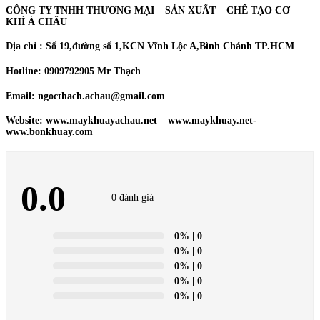
CÔNG TY TNHH THƯƠNG MẠI – SẢN XUẤT – CHẾ TẠO CƠ
KHÍ Á CHÂU
Địa chỉ : Số 19,đường số 1,KCN Vĩnh Lộc A,Bình Chánh TP.HCM
Hotline: 0909792905 Mr Thạch
Email: ngocthach.achau@gmail.com
Website: www.maykhuayachau.net – www.maykhuay.net-
www.bonkhuay.com
0.0
0 đánh giá
0%
| 0
0%
| 0
0%
| 0
0%
| 0
0%
| 0