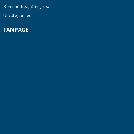
Bồn nhũ hóa, đồng hoá
TUE 07, 2026
Uncategorized
Máy trộn bột khô hình trống 20-30kg
FANPAGE
TUE 07, 2026
Máy trộn bột khô công nghiệp 300-500kg
TUE 07, 2026
Máy vắt ly tâm
TUE 07, 2026
Sàn Thao Tác Inox 304 Chịu Lực Cao
TUE 07, 2026