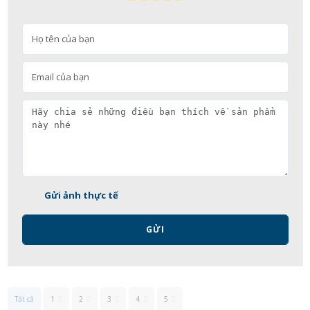
Gửi ảnh thực tế
GỬI
Tất cả
1
2
3
4
5