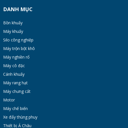
Máy Khuấy Hóa Chất Inox 304 Chống Ăn
DANH MỤC
Mòn
WED 07, 2026
Bồn khuấy
Máy khuấy
Bồn khuấy gia nhiệt cánh đảo syrup
Silo công nghiệp
TUE 07, 2026
Máy trộn bột khô
Máy nghiền rổ
Máy khuấy đồng hóa cánh quét mật ong
Máy cô đặc
bơm chân không
Cánh khuấy
TUE 07, 2026
Máy rang hạt
Máy chưng cất
Máy khuấy kem dưỡng đồng hóa cánh quét
khung inox
Motor
TUE 07, 2026
Máy chế biến
Xe đẩy thùng phuy
Máy khuấy phân bón công nghiệp 150-200
Thiết bị Á Châu
lít