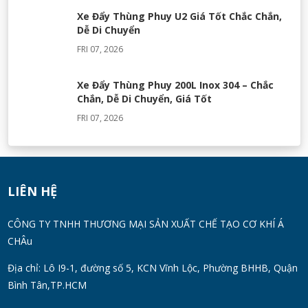
Xe Đẩy Thùng Phuy U2 Giá Tốt Chắc Chắn,
Dễ Di Chuyển
FRI 07, 2026
Xe Đẩy Thùng Phuy 200L Inox 304 – Chắc
Chắn, Dễ Di Chuyển, Giá Tốt
FRI 07, 2026
Máy Khuấy Silicon Inox 304 Chính Hãng |
Khuấy Keo Silicone Hiệu Quả
WED 07, 2026
LIÊN HỆ
Thùng Phuy 200L Inox 304 Chính Hãng
CÔNG TY TNHH THƯƠNG MẠI SẢN XUẤT CHẾ TẠO CƠ KHÍ Á
Chống Gỉ | Giá Tốt 2026
CHÂu
TUE 07, 2026
Địa chỉ: Lô I9-1, đường số 5, KCN Vĩnh Lộc, Phường BHHB, Quận
Bình Tân,TP.HCM
Máy Đồng Hóa Hay Máy Nhũ Hóa? Cách
Chọn Thiết Bị Phù Hợp