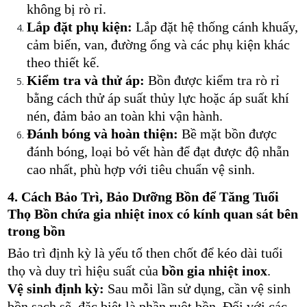
không bị rò rỉ.
Lắp đặt phụ kiện:
Lắp đặt hệ thống cánh khuấy,
cảm biến, van, đường ống và các phụ kiện khác
theo thiết kế.
Kiểm tra và thử áp:
Bồn được kiểm tra rò rỉ
bằng cách thử áp suất thủy lực hoặc áp suất khí
nén, đảm bảo an toàn khi vận hành.
Đánh bóng và hoàn thiện:
Bề mặt bồn được
đánh bóng, loại bỏ vết hàn để đạt được độ nhẵn
cao nhất, phù hợp với tiêu chuẩn vệ sinh.
4. Cách Bảo Trì, Bảo Dưỡng Bồn để Tăng Tuổi
Thọ Bồn chứa gia nhiệt inox có kính quan sát bên
trong bồn
Bảo trì định kỳ là yếu tố then chốt để kéo dài tuổi
thọ và duy trì hiệu suất của
bồn gia nhiệt inox
.
Vệ sinh định kỳ:
Sau mỗi lần sử dụng, cần vệ sinh
bồn sạch sẽ, đặc biệt là phần ruột bồn. Đối với các