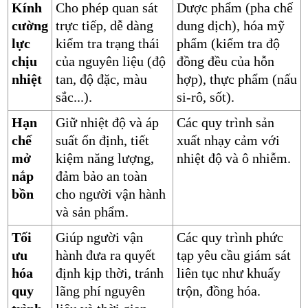
Kính
Cho phép quan sát
Dược phẩm (pha chế
cường
trực tiếp, dễ dàng
dung dịch), hóa mỹ
lực
kiểm tra trạng thái
phẩm (kiểm tra độ
chịu
của nguyên liệu (độ
đồng đều của hỗn
nhiệt
tan, độ đặc, màu
hợp), thực phẩm (nấu
sắc...).
si-rô, sốt).
Hạn
Giữ nhiệt độ và áp
Các quy trình sản
chế
suất ổn định, tiết
xuất nhạy cảm với
mở
kiệm năng lượng,
nhiệt độ và ô nhiễm.
nắp
đảm bảo an toàn
bồn
cho người vận hành
và sản phẩm.
Tối
Giúp người vận
Các quy trình phức
ưu
hành đưa ra quyết
tạp yêu cầu giám sát
hóa
định kịp thời, tránh
liên tục như khuấy
quy
lãng phí nguyên
trộn, đồng hóa.