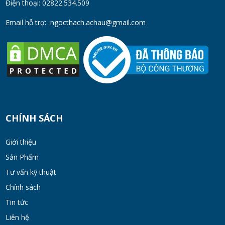
Điện thoại: 02822.534.509
MON 07, 2026
Email hỗ trợ:
ngocthach.achau@gmail.com
Máy Khuấy Trộn Hóa Chất Công Nghiệp
MON 07, 2026
Cách Chọn Cánh Khuấy Phù Hợp Cho Hóa
Chất, Sơn Và Thực Phẩm
MON 07, 2026
CHÍNH SÁCH
Bộ lọc sơn dầu
Giới thiệu
MON 07, 2026
Sản Phẩm
Tư vấn kỹ thuật
Chính sách
Bồn khuấy đồng hóa thực phẩm cánh quét
50-200 lít
Tin tức
MON 07, 2026
Liên hệ