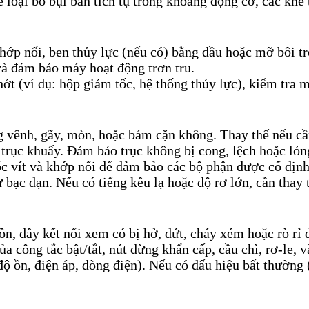
oại bỏ bụi bẩn tích tụ trong khoang động cơ, các khe t
 khớp nối, ben thủy lực (nếu có) bằng dầu hoặc mỡ bôi 
à đảm bảo máy hoạt động trơn tru.
ớt (ví dụ: hộp giảm tốc, hệ thống thủy lực), kiểm tra 
vênh, gãy, mòn, hoặc bám cặn không. Thay thế nếu cần
trục khuấy. Đảm bảo trục không bị cong, lệch hoặc lỏng
 ốc vít và khớp nối để đảm bảo các bộ phận được cố định
 bạc đạn. Nếu có tiếng kêu lạ hoặc độ rơ lớn, cần thay 
ồn, dây kết nối xem có bị hở, đứt, cháy xém hoặc rò rỉ 
a công tắc bật/tắt, nút dừng khẩn cấp, cầu chì, rơ-le, v
độ ồn, điện áp, dòng điện). Nếu có dấu hiệu bất thường