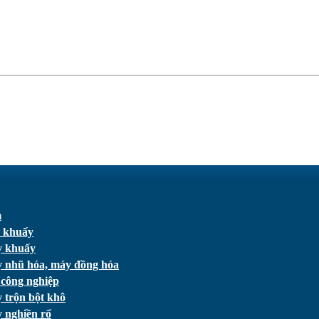
m
 khuấy
 khuấy
 nhũ hóa, máy đồng hóa
 công nghiệp
 trộn bột khô
 nghiền rổ