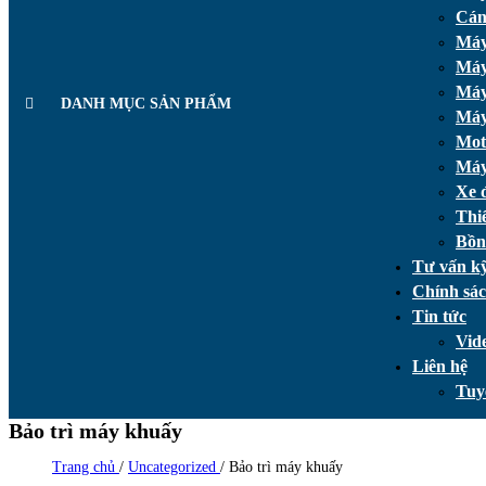
Cán
Máy 
Máy
Máy
DANH MỤC SẢN PHẨM
Máy
Mot
Máy
Xe 
Thi
Bồn
Tư vấn kỹ
Chính sá
Tin tức
Vid
Liên hệ
Tuy
Bảo trì máy khuấy
Trang chủ
/
Uncategorized
/
Bảo trì máy khuấy