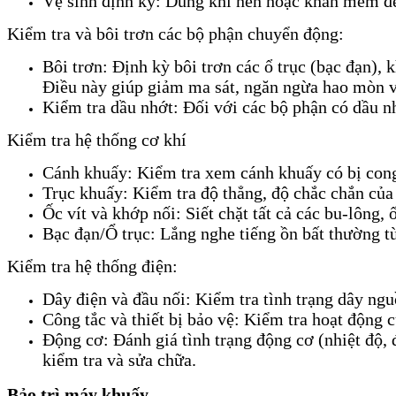
Vệ sinh định kỳ: Dùng khí nén hoặc khăn mềm để l
Kiểm tra và bôi trơn các bộ phận chuyển động:
Bôi trơn: Định kỳ bôi trơn các ổ trục (bạc đạn),
Điều này giúp giảm ma sát, ngăn ngừa hao mòn v
Kiểm tra dầu nhớt: Đối với các bộ phận có dầu nh
Kiểm tra hệ thống cơ khí
Cánh khuấy: Kiểm tra xem cánh khuấy có bị cong 
Trục khuấy: Kiểm tra độ thẳng, độ chắc chắn của 
Ốc vít và khớp nối: Siết chặt tất cả các bu-lông,
Bạc đạn/Ổ trục: Lắng nghe tiếng ồn bất thường từ
Kiểm tra hệ thống điện:
Dây điện và đầu nối: Kiểm tra tình trạng dây ngu
Công tắc và thiết bị bảo vệ: Kiểm tra hoạt động củ
Động cơ: Đánh giá tình trạng động cơ (nhiệt độ, 
kiểm tra và sửa chữa.
Bảo trì máy khuấy