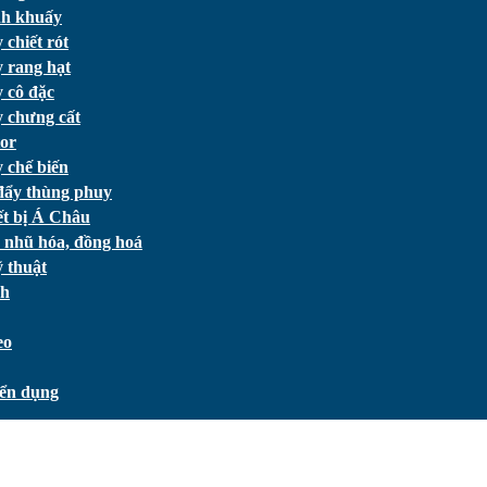
h khuấy
chiết rót
 rang hạt
 cô đặc
 chưng cất
or
 chế biến
đẩy thùng phuy
ết bị Á Châu
 nhũ hóa, đồng hoá
 thuật
ch
eo
ển dụng