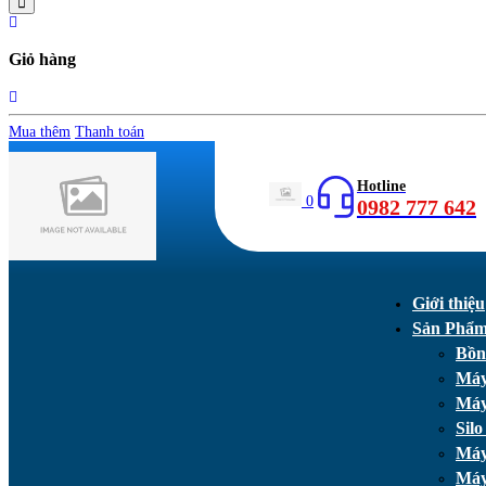
Giỏ hàng
Mua thêm
Thanh toán
Hotline
0
0982 777 642
Giới thiệu
Sản Phẩ
Bồn
Máy
Máy
Silo
Máy
Máy