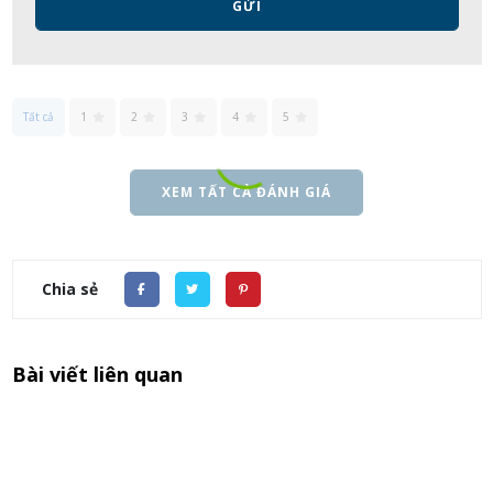
GỬI
Tất cả
1
2
3
4
5
XEM TẤT CẢ ĐÁNH GIÁ
Chia sẻ
Bài viết liên quan