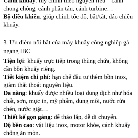
Cánh khuấy
: tùy chỉnh theo nguyên liệu – cánh
chong chóng, cánh phân tán, cánh turbine…
Bộ điều khiển
: giúp chỉnh tốc độ, bật/tắt, đảo chiều
khuấy.
3. Ưu điểm nổi bật của máy khuấy công nghiệp gá
ngang IBC
Tiện lợi
: khuấy trực tiếp trong thùng chứa, không
cần bồn khuấy riêng.
Tiết kiệm chi phí
: hạn chế đầu tư thêm bồn inox,
giảm thất thoát nguyên liệu.
Đa năng
: khuấy được nhiều loại dung dịch như hóa
chất, sơn, mực in, mỹ phẩm, dung môi, nước rửa
chén, nước giặt…
Thiết kế gọn gàng
: dễ tháo lắp, dễ di chuyển.
Độ bền cao
: vật liệu inox, motor khỏe, cánh khuấy
chống ăn mòn.