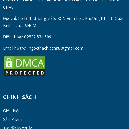
Chống Gỉ | Giá Tốt 2026
CHÂu
TUE 07, 2026
Địa chỉ: Lô I9-1, đường số 5, KCN Vĩnh Lộc, Phường BHHB, Quận
Bình Tân,TP.HCM
Máy Đồng Hóa Hay Máy Nhũ Hóa? Cách
Chọn Thiết Bị Phù Hợp
Điện thoại: 02822.534.509
MON 07, 2026
Email hỗ trợ:
ngocthach.achau@gmail.com
Máy Khuấy Trộn Hóa Chất Công Nghiệp
MON 07, 2026
Cách Chọn Cánh Khuấy Phù Hợp Cho Hóa
Chất, Sơn Và Thực Phẩm
CHÍNH SÁCH
MON 07, 2026
Giới thiệu
Bộ lọc sơn dầu
Sản Phẩm
MON 07, 2026
Tư vấn kỹ thuật