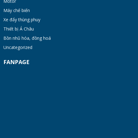
Máy khuấy kem dưỡng đồng hóa cánh quét
Motor
khung inox
Máy chế biến
TUE 07, 2026
Xe đẩy thùng phuy
Thiết bị Á Châu
Máy khuấy phân bón công nghiệp 150-200
lít
Bồn nhũ hóa, đồng hoá
TUE 07, 2026
Uncategorized
FANPAGE
Máy trộn bột khô hình trống 20-30kg
TUE 07, 2026
Máy trộn bột khô công nghiệp 300-500kg
TUE 07, 2026
Máy vắt ly tâm
TUE 07, 2026