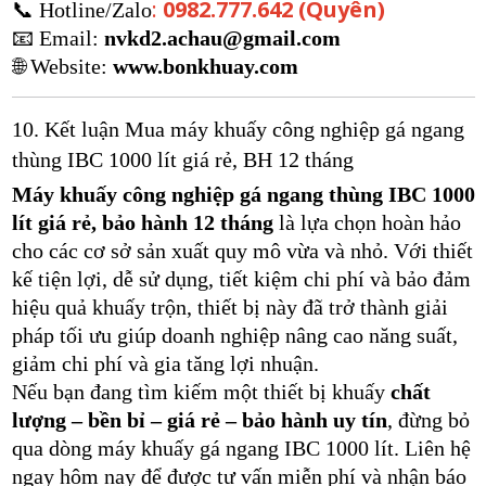
:
0982.777.642 (Quyên)
📞 Hotline/Zalo
📧 Email:
nvkd2.
achau@gmail.com
🌐 Website:
www.bonkhuay.com
10. Kết luận Mua máy khuấy công nghiệp gá ngang
thùng IBC 1000 lít giá rẻ, BH 12 tháng
Máy khuấy công nghiệp gá ngang thùng IBC 1000
lít giá rẻ, bảo hành 12 tháng
là lựa chọn hoàn hảo
cho các cơ sở sản xuất quy mô vừa và nhỏ. Với thiết
kế tiện lợi, dễ sử dụng, tiết kiệm chi phí và bảo đảm
hiệu quả khuấy trộn, thiết bị này đã trở thành giải
pháp tối ưu giúp doanh nghiệp nâng cao năng suất,
giảm chi phí và gia tăng lợi nhuận.
Nếu bạn đang tìm kiếm một thiết bị khuấy
chất
lượng – bền bỉ – giá rẻ – bảo hành uy tín
, đừng bỏ
qua dòng máy khuấy gá ngang IBC 1000 lít. Liên hệ
ngay hôm nay để được tư vấn miễn phí và nhận báo