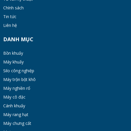
Chính sách
Bồn khuấy đồng hóa thực phẩm cánh quét
Tin tức
50-200 lít
Liên hệ
MON 07, 2026
DANH MỤC
Máy Khuấy Hóa Chất Inox 304 Chống Ăn
Mòn
Bồn khuấy
WED 07, 2026
Máy khuấy
Silo công nghiệp
Bồn khuấy gia nhiệt cánh đảo syrup
Máy trộn bột khô
TUE 07, 2026
Máy nghiền rổ
Máy cô đặc
Máy khuấy đồng hóa cánh quét mật ong
Cánh khuấy
bơm chân không
Máy rang hạt
TUE 07, 2026
Máy chưng cất