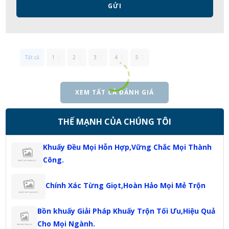
GỬI
Tất cả
1
2
3
4
5
XEM TẤT CẢ ĐÁNH GIÁ
THẾ MẠNH CỦA CHÚNG TÔI
Khuấy Đều Mọi Hỗn Hợp,Vững Chắc Mọi Thành
Công.
Chính Xác Từng Giọt,Hoàn Hảo Mọi Mẻ Trộn
Bồn khuấy Giải Pháp Khuấy Trộn Tối Ưu,Hiệu Quả
Cho Mọi Ngành.