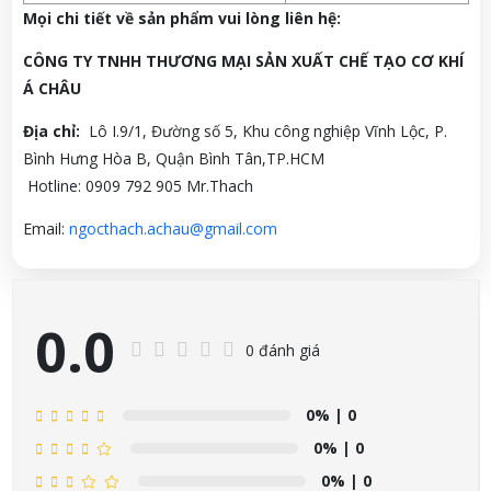
Mọi chi tiết về sản phẩm vui lòng liên h
ệ:
CÔNG TY TNHH THƯƠNG MẠI SẢN XUẤT CHẾ TẠO CƠ KHÍ
Á CHÂU
Địa chỉ:
Lô I.9/1, Đường số 5, Khu công nghiệp Vĩnh Lộc, P.
Bình Hưng Hòa B, Quận Bình Tân,TP.HCM
Hotline: 0909 792 905 Mr.Thach
Email:
ngocthach.achau@gmail.com
0.0
0 đánh giá
0%
| 0
0%
| 0
0%
| 0