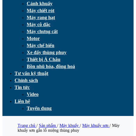
Cánh khuấy
Máy chiết rót
Máy rang hạt
Máy cô đặc
Máy chưng cất
Motor
Máy chế biến
Xe đẩy thùng phuy
Thiết bị Á Châu
Bồn nhũ hóa, đồng hoá
Tư vấn kỹ thuật
Chính sách
Tin tức
Video
Liên hệ
Tuyển dụng
Trang chủ
/
Sản phẩm
/
Máy khuấy
/
Máy khuấy sơn
/
Máy
khuấy sơn gắn lỗ miệng thùng phuy