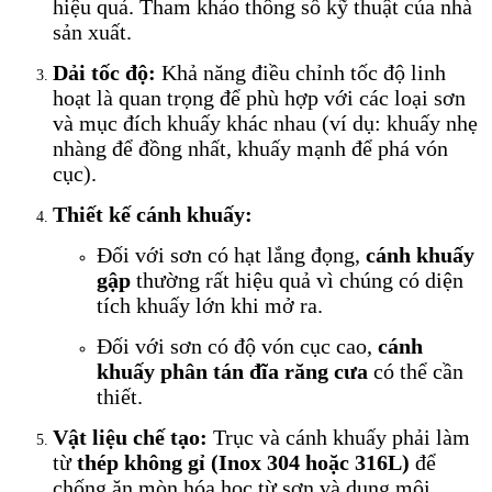
hiệu quả. Tham khảo thông số kỹ thuật của nhà
sản xuất.
Dải tốc độ:
Khả năng điều chỉnh tốc độ linh
hoạt là quan trọng để phù hợp với các loại sơn
và mục đích khuấy khác nhau (ví dụ: khuấy nhẹ
nhàng để đồng nhất, khuấy mạnh để phá vón
cục).
Thiết kế cánh khuấy:
Đối với sơn có hạt lắng đọng,
cánh khuấy
gập
thường rất hiệu quả vì chúng có diện
tích khuấy lớn khi mở ra.
Đối với sơn có độ vón cục cao,
cánh
khuấy phân tán đĩa răng cưa
có thể cần
thiết.
Vật liệu chế tạo:
Trục và cánh khuấy phải làm
từ
thép không gỉ (Inox 304 hoặc 316L)
để
chống ăn mòn hóa học từ sơn và dung môi.