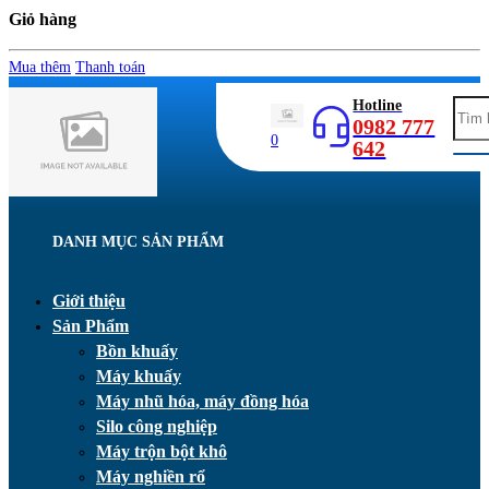
Giỏ hàng
Mua thêm
Thanh toán
Hotline
0982 777
0
642
DANH MỤC SẢN PHẨM
Giới thiệu
Sản Phẩm
Bồn khuấy
Máy khuấy
Máy nhũ hóa, máy đồng hóa
Silo công nghiệp
Máy trộn bột khô
Máy nghiền rổ