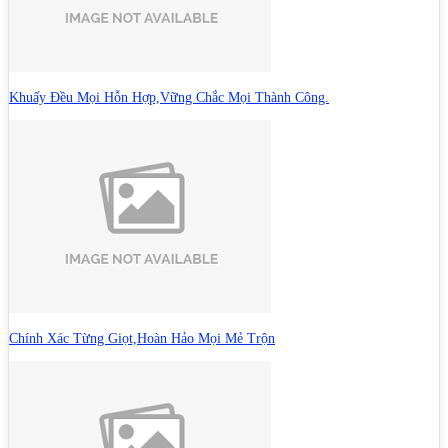
Khuấy Đều Mọi Hỗn Hợp,Vững Chắc Mọi Thành Công.
Chính Xác Từng Giọt,Hoàn Hảo Mọi Mẻ Trộn