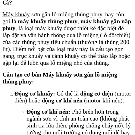
Gì?
Máy khuấy
sơn gắn lỗ miệng thùng phuy, hay còn
gọi là
máy khuấy thùng phuy
,
máy khuấy gắn nắp
phuy
, là loại máy khuấy được thiết kế đặc biệt để
lắp đặt và vận hành thông qua lỗ miệng (lỗ đổ/chiết)
của các thùng phuy tiêu chuẩn (thường là thùng 200
lít). Điểm nổi bật của loại máy này là cấu tạo gọn
gàng, trục khuấy và cánh khuấy có thể tháo lắp hoặc
gập lại để luồn qua lỗ miệng nhỏ của thùng.
Cấu tạo cơ bản Máy khuấy sơn gắn lỗ miệng
thùng phuy:
Động cơ khuấy:
Có thể là
động cơ điện
(motor
điện) hoặc
động cơ khí nén
(motor khí nén).
Động cơ khí nén:
Phổ biến hơn trong
ngành sơn vì tính an toàn cao (không phát
sinh tia lửa điện, phòng chống cháy nổ), lý
tưởng cho môi trường có dung môi dễ bay