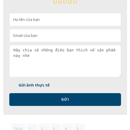
Gửi ảnh thực tế
GỬI
Tất cả
1
2
3
4
5