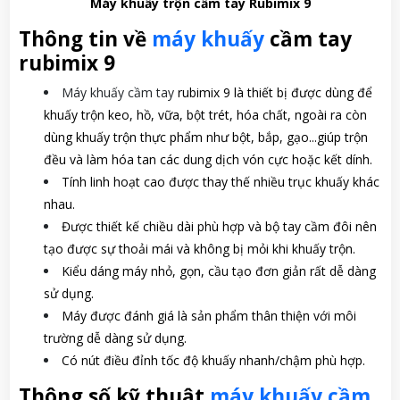
Máy khuấy trộn cầm tay Rubimix 9
Thông tin về
máy khuấy
cầm tay
rubimix 9
Máy khuấy cầm tay
rubimix 9 là thiết bị được dùng để
khuấy trộn keo, hồ, vữa, bột trét, hóa chất, ngoài ra còn
dùng khuấy trộn thực phẩm như bột, bắp, gạo...giúp trộn
đều và làm hóa tan các dung dịch vón cực hoặc kết dính.
Tính linh hoạt cao được thay thế nhiều trục khuấy khác
nhau.
Được thiết kế chiều dài phù hợp và bộ tay cầm đôi nên
tạo được sự thoải mái và không bị mỏi khi khuấy trộn.
Kiểu dáng máy nhỏ, gọn, cầu tạo đơn giản rất dễ dàng
sử dụng.
Máy được đánh giá là sản phẩm thân thiện với môi
trường dễ dàng sử dụng.
Có nút điều đỉnh tốc độ khuấy nhanh/chậm phù hợp.
Thông số kỹ thuật
máy khuấy cầm