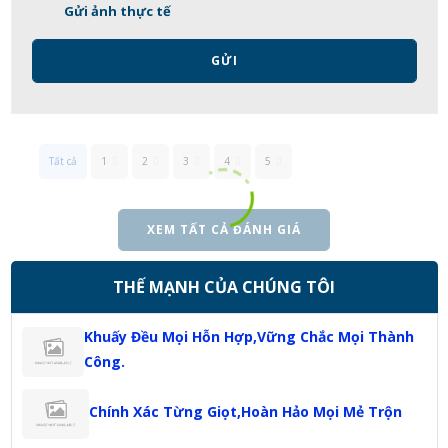
Gửi ảnh thực tế
GỬI
Tất cả
1
2
3
4
5
XEM TẤT CẢ ĐÁNH GIÁ
THẾ MẠNH CỦA CHÚNG TÔI
Khuấy Đều Mọi Hỗn Hợp,Vững Chắc Mọi Thành
Công.
Chính Xác Từng Giọt,Hoàn Hảo Mọi Mẻ Trộn