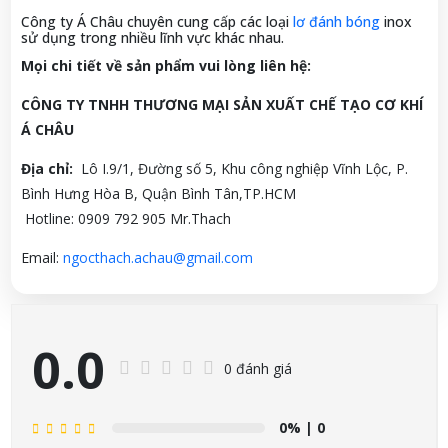
Công ty Á Châu chuyên cung cấp các loại
lơ đánh bóng
inox
sử dụng trong nhiều lĩnh vực khác nhau.
Mọi chi tiết về sản phẩm vui lòng liên h
ệ:
CÔNG TY TNHH THƯƠNG MẠI SẢN XUẤT CHẾ TẠO CƠ KHÍ
Á CHÂU
Địa chỉ:
Lô I.9/1, Đường số 5, Khu công nghiệp Vĩnh Lộc, P.
Bình Hưng Hòa B, Quận Bình Tân,TP.HCM
Hotline: 0909 792 905 Mr.Thach
Email:
ngocthach.achau@gmail.com
0.0
0 đánh giá
0%
| 0