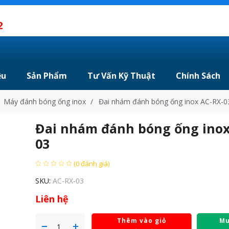
2
ệu
Sản Phẩm
Tư Vấn Kỹ Thuật
Chính Sách
Máy đánh bóng ống inox
/
Đai nhám đánh bóng ống inox AC-RX-0
Đai nhám đánh bóng ống inox
03
(0 đánh giá)
SKU:
AC-RX-03
Liên hệ
Thêm vào giỏ
Mu