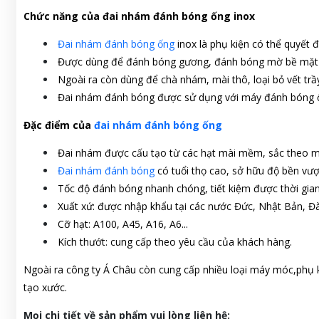
Chức năng của đai nhám đánh bóng ống inox
Đai nhám đánh bóng ống
inox là phụ kiện có thể quyết
Được dùng để đánh bóng gương, đánh bóng mờ bề mặt in
Ngoài ra còn dùng để chà nhám, mài thô, loại bỏ vết trầ
Đai nhám đánh bóng được sử dụng với máy đánh bóng ố
Đặc điểm của
đai nhám đánh bóng ống
Đai nhám được cấu tạo từ các hạt mài mềm, sắc theo mô
Đai nhám đánh bóng
có tuổi thọ cao, sở hữu độ bền vượt 
Tốc độ đánh bóng nhanh chóng, tiết kiệm được thời gian 
Xuất xứ: được nhập khẩu tại các nước Đức, Nhật Bản, Đ
Cỡ hạt: A100, A45, A16, A6...
Kích thướt: cung cấp theo yêu cầu của khách hàng.
Ngoài ra công ty Á Châu còn cung cấp nhiều loại máy móc,phụ 
tạo xước.
Mọi chi tiết về sản phẩm vui lòng liên h
ệ: