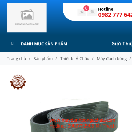
0
Hotline
0982 777 64
Giới Thi
DANH MỤC SẢN PHẨM
Trang chủ
/
Sản phẩm
/
Thiết bị Á Châu
/
Máy đánh bóng
/