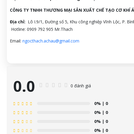
CÔNG TY TNHH THƯƠNG MẠI SẢN XUẤT CHẾ TẠO CƠ KHÍ 
Địa chỉ:
Lô I.9/1, Đường số 5, Khu công nghiệp Vĩnh Lộc, P. B
Hotline: 0909 792 905 Mr.Thach
Email:
ngocthach.achau@gmail.com
0.0
0 đánh giá
0%
| 0
0%
| 0
0%
| 0
0%
| 0