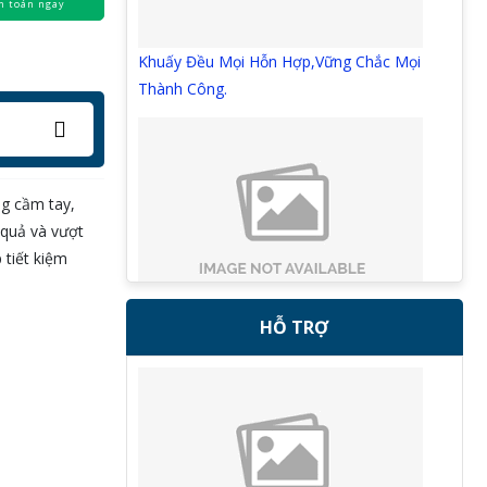
h toán ngay
Khuấy Đều Mọi Hỗn Hợp,Vững Chắc Mọi
Thành Công.
g cầm tay,
 quả và vượt
 tiết kiệm
HỖ TRỢ
Chính Xác Từng Giọt,Hoàn Hảo Mọi Mẻ
Trộn