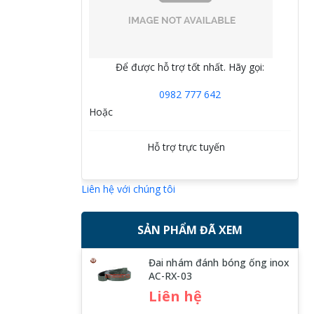
Để được hỗ trợ tốt nhất. Hãy gọi:
Bồn khuấy Giải Pháp Khuấy Trộn Tối
0982 777 642
Ưu,Hiệu Quả Cho Mọi Ngành.
Hoặc
Hỗ trợ trực tuyến
Liên hệ với chúng tôi
SẢN PHẨM ĐÃ XEM
Đai nhám đánh bóng ống inox
Đảm Bảo Chất Lượng, Nâng Tầm Sản Xuất
AC-RX-03
Liên hệ