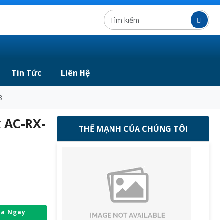
Tin Tức
Liên Hệ
3
 AC-RX-
THẾ MẠNH CỦA CHÚNG TÔI
a Ngay