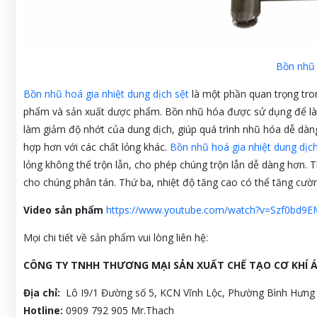
Bồn nhũ 
Bồn nhũ hoá gia nhiệt dung dịch sệt
là một phần quan trọng tro
phẩm và sản xuất dược phẩm. Bồn nhũ hóa được sử dụng để làm n
làm giảm độ nhớt của dung dịch, giúp quá trình nhũ hóa dễ dàn
hợp hơn với các chất lỏng khác.
Bồn nhũ hoá gia nhiệt dung dịch
lỏng không thể trộn lẫn, cho phép chúng trộn lẫn dễ dàng hơn. T
cho chúng phân tán. Thứ ba, nhiệt độ tăng cao có thể tăng cư
Video sản phẩm
https://www.youtube.com/watch?v=Szf0bd9
Mọi chi tiết về sản phẩm vui lòng liên hệ:
CÔNG TY TNHH THƯƠNG MẠI SẢN XUẤT CHẾ TẠO CƠ KHÍ 
Địa chỉ:
Lô I9/1 Đường số 5, KCN Vĩnh Lộc, Phường Bình Hưn
Hotline:
0909 792 905 Mr.Thach