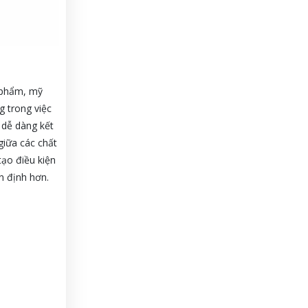
c phẩm, mỹ
 trong việc
 dễ dàng kết
iữa các chất
tạo điều kiện
n định hơn.