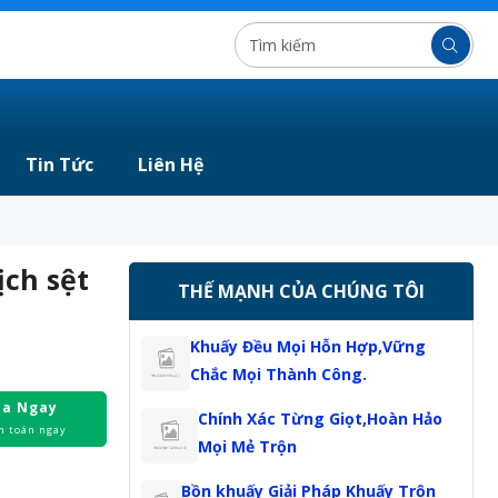
Tin Tức
Liên Hệ
ịch sệt
THẾ MẠNH CỦA CHÚNG TÔI
Khuấy Đều Mọi Hỗn Hợp,Vững
Chắc Mọi Thành Công.
a Ngay
Chính Xác Từng Giọt,Hoàn Hảo
h toán ngay
Mọi Mẻ Trộn
Bồn khuấy Giải Pháp Khuấy Trộn