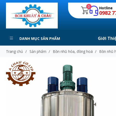
0
Hotline
0982 7
Giới Thi
DANH MỤC SẢN PHẨM
Trang chủ
/
Sản phẩm
/
Bồn nhũ hóa, đồng hoá
/
Bồn nhũ h