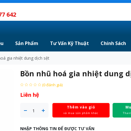
77 642
ệu
Sản Phẩm
Tư Vấn Kỹ Thuật
Chính Sách
oá gia nhiệt dung dịch sệt
Bồn nhũ hoá gia nhiệt dung d
(0 đánh giá)
Liên hệ
Thêm vào giỏ
Mu
và mua sản phẩm khác
Than
NHẬP THÔNG TIN ĐỂ ĐƯỢC TƯ VẤN