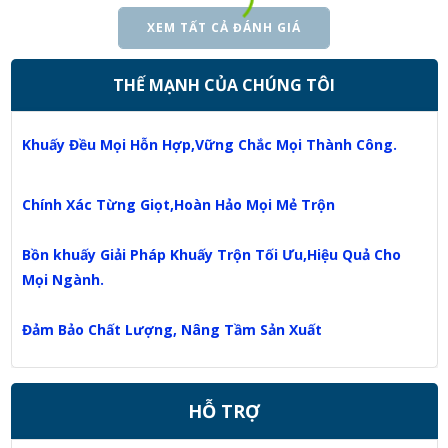
XEM TẤT CẢ ĐÁNH GIÁ
THẾ MẠNH CỦA CHÚNG TÔI
Khuấy Đều Mọi Hỗn Hợp,Vững Chắc Mọi Thành Công.
Chính Xác Từng Giọt,Hoàn Hảo Mọi Mẻ Trộn
Bồn khuấy Giải Pháp Khuấy Trộn Tối Ưu,Hiệu Quả Cho
Mọi Ngành.
Đảm Bảo Chất Lượng, Nâng Tầm Sản Xuất
HỖ TRỢ