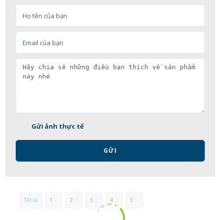
Gửi ảnh thực tế
GỬI
Tất cả
1
2
3
4
5