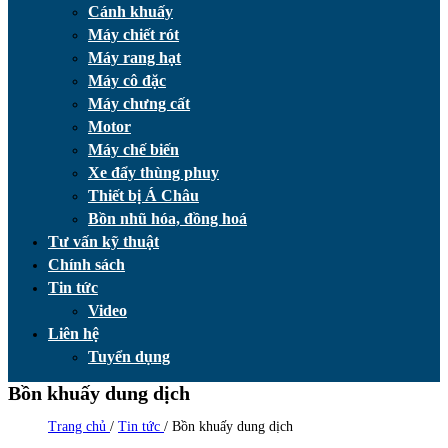
Cánh khuấy
Máy chiết rót
Máy rang hạt
Máy cô đặc
Máy chưng cất
Motor
Máy chế biến
Xe đẩy thùng phuy
Thiết bị Á Châu
Bồn nhũ hóa, đồng hoá
Tư vấn kỹ thuật
Chính sách
Tin tức
Video
Liên hệ
Tuyển dụng
Bồn khuấy dung dịch
Trang chủ
/
Tin tức
/
Bồn khuấy dung dịch