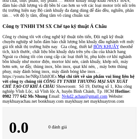
hóa chất, thực phẩm, mỹ phẩm…. Motor khuấy nhập khẩu NHẬT BẢN,
đảm bảo chất lượng và độ bền bỉ cao hơn so với các loại motor trôi nổi trên
thị trường hiện nay Bộ cánh khuấy đa dạng dùng để đảo đều, nghiền, phân
tán… với độ ly tâm, đồng tâm vô cùng chuẩn xác
Công ty TNHH TM SX Chế tạo kỹ thuật Á Châu
Công ty chúng tôi với công nghệ kỹ thuật tiên tiến, Đội ngũ kỹ thuật
chuyên nghiệp sẽ luôn đảm bảo chất lượng bồn khuấy đầu nghành với mức
giá tốt nhất thị trường hiện nay. Gia công, thiết kế
BỒN KHUẤY
theothể
tích, kích thước, chất liệu bồn khuấy dựa trên yêu cầu của khách hang
Ngoài ra chúng tôi còn cung cấp các loại thiết bị, phụ kiện cơ khí nghành
bồn khuấy như motor điện, mortor khí nén, cánh khuấy, khớp nối, máy
bơm sơn, xe đẩy, thùng inox, bồn inox, quạt khí nén, , máy bơm thùng
phuy, máy đánh bóng inox, máy đánh bóng khe inox…
https://youtu.be/NRp33zhIOEs
Mọi chi tiết về sản phẩm vui lòng liên hệ
với công ty chúng tôi
CÔNG TY TNHH THƯƠNG MẠI SẢN XUẤT
CHẾ TẠO CƠ KHÍ Á CHÂU
Showroom: Số 19, Đường số 1, Khu công
nghiệp Vĩnh Lộc, xã Vĩnh lộc A, huyện Bình Chánh, Tp. HCM
Hotline:
0982 777 642 Ms Nhung
Email:
Nvkd2.achau@gmail.com
Website:
maykhuayachau.net bonkhuay.com maykhuay.net maykhuaytron.com
0.0
0 đánh giá