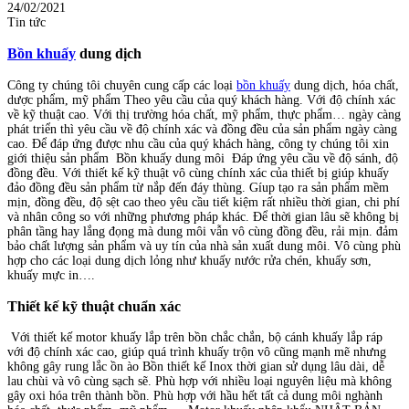
24/02/2021
Tin tức
Bồn khuấy
dung dịch
Công ty chúng tôi chuyên cung cấp các loại
bồn khuấy
dung dịch, hóa chất,
dược phẩm, mỹ phẩm Theo yêu cầu của quý khách hàng. Với độ chính xác
về kỹ thuật cao. Với thị trường hóa chất, mỹ phẩm, thực phẩm… ngày càng
phát triển thì yêu cầu về độ chính xác và đồng đều của sản phẩm ngày càng
cao. Để đáp ứng được nhu cầu của quý khách hàng, công ty chúng tôi xin
giới thiệu sản phẩm Bồn khuấy dung môi
Đáp ứng yêu cầu về độ sánh, độ
đồng đều. Với thiết kế kỹ thuật vô cùng chính xác của thiết bị giúp khuấy
đảo đồng đều sản phẩm từ nắp đến đáy thùng. Gíup tạo ra sản phẩm mềm
mịn, đồng đều, độ sệt cao theo yêu cầu tiết kiệm rất nhiều thời gian, chi phí
và nhân công so với những phương pháp khác. Để thời gian lâu sẽ không bị
phân tầng hay lắng đọng mà dung môi vẫn vô cùng đồng đều, rải mịn. đảm
bảo chất lượng sản phẩm và uy tín của nhà sản xuất dung môi. Vô cùng phù
hợp cho các loại dung dịch lỏng như khuấy nước rửa chén, khuấy sơn,
khuấy mực in….
Thiết kế kỹ thuật chuẩn xác
Với thiết kế motor khuấy lắp trên bồn chắc chắn, bộ cánh khuấy lắp ráp
với độ chính xác cao, giúp quá trình khuấy trộn vô cũng mạnh mẽ nhưng
không gây rung lắc ồn ào Bồn thiết kế Inox thời gian sử dụng lâu dài, dễ
lau chùi và vô cùng sạch sẽ. Phù hợp với nhiều loại nguyên liệu mà không
gây oxi hóa trên thành bồn. Phù hợp với hầu hết tất cả dung môi nghành