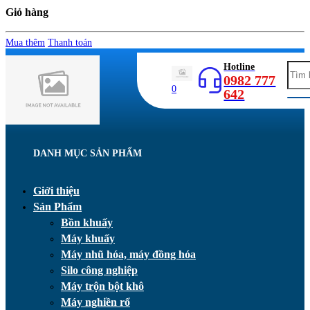
Giỏ hàng
Mua thêm
Thanh toán
Hotline
0982 777
0
642
DANH MỤC SẢN PHẨM
Giới thiệu
Sản Phẩm
Bồn khuấy
Máy khuấy
Máy nhũ hóa, máy đồng hóa
Silo công nghiệp
Máy trộn bột khô
Máy nghiền rổ