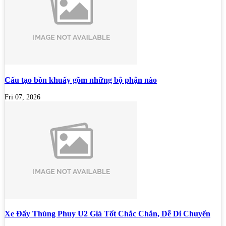
Cấu tạo bồn khuấy gồm những bộ phận nào
Fri 07, 2026
Xe Đẩy Thùng Phuy U2 Giá Tốt Chắc Chắn, Dễ Di Chuyển