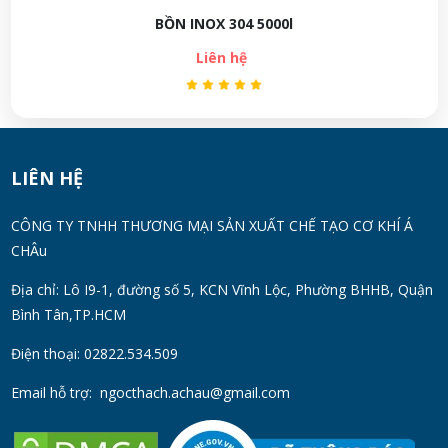
BỒN INOX 304 5000l
Liên hệ
LIÊN HỆ
CÔNG TY TNHH THƯƠNG MẠI SẢN XUẤT CHẾ TẠO CƠ KHÍ Á
CHÂu
Địa chỉ: Lô I9-1, đường số 5, KCN Vĩnh Lộc, Phường BHHB, Quận
Bình Tân,TP.HCM
Điện thoại: 02822.534.509
Email hỗ trợ:
ngocthach.achau@gmail.com