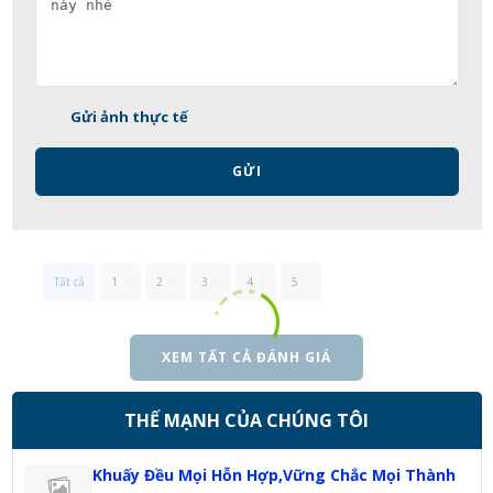
Gửi ảnh thực tế
GỬI
Tất cả
1
2
3
4
5
XEM TẤT CẢ ĐÁNH GIÁ
THẾ MẠNH CỦA CHÚNG TÔI
Khuấy Đều Mọi Hỗn Hợp,Vững Chắc Mọi Thành