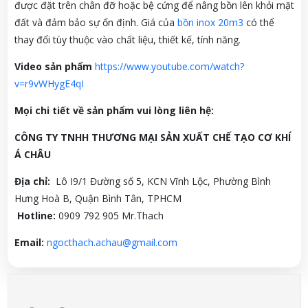
được đặt trên chân đỡ hoặc bệ cứng để nâng bồn lên khỏi mặt
đất và đảm bảo sự ổn định. Giá của
bồn inox 20m3
có thể
thay đổi tùy thuộc vào chất liệu, thiết kế, tính năng.
Video sản phẩm
https://www.youtube.com/watch?
v=r9vWHygE4qI
Mọi chi tiết về sản phẩm vui lòng liên h
ệ:
CÔNG TY TNHH THƯƠNG MẠI SẢN XUẤT CHẾ TẠO CƠ KHÍ
Á CHÂU
Địa chỉ:
Lô I9/1 Đường số 5, KCN Vĩnh Lộc, Phường Bình
Hưng Hoà B, Quận Bình Tân, TPHCM
Hotline:
0909 792 905 Mr.Thach
Email:
ngocthach.achau@gmail.com