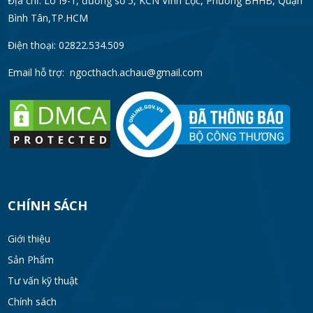
Địa chỉ: Lô I9-1, đường số 5, KCN Vĩnh Lộc, Phường BHHB, Quận
Bình Tân,TP.HCM
Điện thoại: 02822.534.509
Email hỗ trợ:
ngocthach.achau@gmail.com
CHÍNH SÁCH
Giới thiệu
Sản Phẩm
Tư vấn kỹ thuật
Chính sách