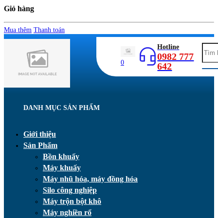
Giỏ hàng
Mua thêm
Thanh toán
Hotline
0982 777
0
642
DANH MỤC SẢN PHẨM
Giới thiệu
Sản Phẩm
Bồn khuấy
Máy khuấy
Máy nhũ hóa, máy đồng hóa
Silo công nghiệp
Máy trộn bột khô
Máy nghiền rổ