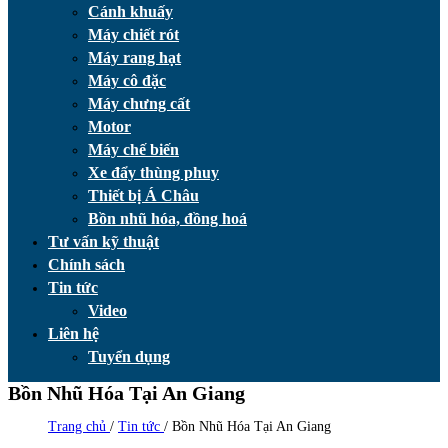
Cánh khuấy
Máy chiết rót
Máy rang hạt
Máy cô đặc
Máy chưng cất
Motor
Máy chế biến
Xe đẩy thùng phuy
Thiết bị Á Châu
Bồn nhũ hóa, đồng hoá
Tư vấn kỹ thuật
Chính sách
Tin tức
Video
Liên hệ
Tuyển dụng
Bồn Nhũ Hóa Tại An Giang
Trang chủ
/
Tin tức
/
Bồn Nhũ Hóa Tại An Giang