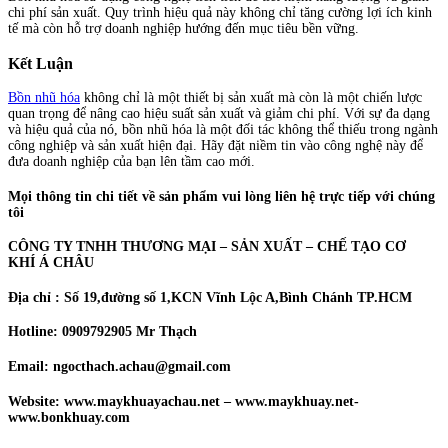
chi phí sản xuất. Quy trình hiệu quả này không chỉ tăng cường lợi ích kinh
tế mà còn hỗ trợ doanh nghiệp hướng đến mục tiêu bền vững.
Kết Luận
Bồn nhũ hóa
không chỉ là một thiết bị sản xuất mà còn là một chiến lược
quan trọng để nâng cao hiệu suất sản xuất và giảm chi phí. Với sự đa dạng
và hiệu quả của nó, bồn nhũ hóa là một đối tác không thể thiếu trong ngành
công nghiệp và sản xuất hiện đại. Hãy đặt niềm tin vào công nghệ này để
đưa doanh nghiệp của bạn lên tầm cao mới.
Mọi thông tin chi tiết về sản phẩm vui lòng liên hệ trực tiếp với chúng
tôi
CÔNG TY TNHH THƯƠNG MẠI – SẢN XUẤT – CHẾ TẠO CƠ
KHÍ Á CHÂU
Địa chỉ : Số 19,đường số 1,KCN Vĩnh Lộc A,Bình Chánh TP.HCM
Hotline: 0909792905 Mr Thạch
Email: ngocthach.achau@gmail.com
Website: www.maykhuayachau.net – www.maykhuay.net-
www.bonkhuay.com