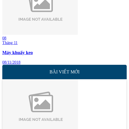
08
Tháng 11
Máy khuấy keo
08/11/2018
BÀI VIẾT MỚI