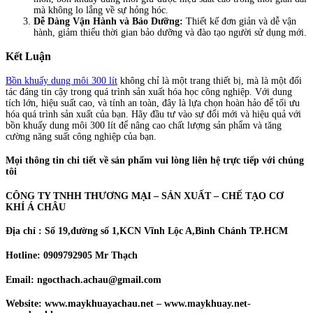
mà không lo lắng về sự hỏng hóc.
Dễ Dàng Vận Hành và Bảo Dưỡng:
Thiết kế đơn giản và dễ vận
hành, giảm thiểu thời gian bảo dưỡng và đào tạo người sử dụng mới.
Kết Luận
Bồn khuấy dung môi 300 lít
không chỉ là một trang thiết bị, mà là một đối
tác đáng tin cậy trong quá trình sản xuất hóa học công nghiệp. Với dung
tích lớn, hiệu suất cao, và tính an toàn, đây là lựa chọn hoàn hảo để tối ưu
hóa quá trình sản xuất của bạn. Hãy đầu tư vào sự đổi mới và hiệu quả với
bồn khuấy dung môi 300 lít để nâng cao chất lượng sản phẩm và tăng
cường năng suất công nghiệp của bạn.
Mọi thông tin chi tiết về sản phẩm vui lòng liên hệ trực tiếp với chúng
tôi
CÔNG TY TNHH THƯƠNG MẠI – SẢN XUẤT – CHẾ TẠO CƠ
KHÍ Á CHÂU
Địa chỉ : Số 19,đường số 1,KCN Vĩnh Lộc A,Bình Chánh TP.HCM
Hotline: 0909792905 Mr Thạch
Email: ngocthach.achau@gmail.com
Website: www.maykhuayachau.net – www.maykhuay.net-