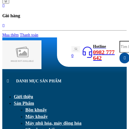
Giỏ hàng
Mua thêm
Thanh toán
Hotline
0982 777
0
642
DANH MỤC SẢN PHẨM
Giới thiệu
Sản Phẩm
Bồn khuấy
Máy khuấy
Máy nhũ hóa, máy đồng hóa