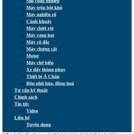
Silo công nghiệp
Máy trộn bột khô
Máy nghiền rổ
Cánh khuấy
Máy chiết rót
Máy rang hạt
Máy cô đặc
Máy chưng cất
Motor
Máy chế biến
Xe đẩy thùng phuy
Thiết bị Á Châu
Bồn nhũ hóa, đồng hoá
Tư vấn kỹ thuật
Chính sách
Tin tức
Video
Liên hệ
Tuyển dụng