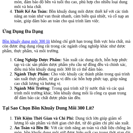
mòn, đảm bảo độ bền và tuổi thọ cao, phù hợp cho nhiều loại dung
môi và hóa chất.
Thiết Kế An Toàn:
Bồn khuấy dung môi được thiết kế với các tính
năng an toàn như van thoát nhanh, cảm biến quá nhiệt, và cổ nạp an
toàn, giúp đảm bảo an toàn cho quá trình làm việc.
Ứng Dụng Đa Dạng
Bồn khuấy dung môi 300 lít
không chỉ giới hạn trong lĩnh vực hóa chất, mà
còn được ứng dụng rộng rãi trong các ngành công nghiệp khác như dược
phẩm, thực phẩm, và môi trường.
Công Nghiệp Dược Phẩm:
Sản xuất các dung dịch, hỗn hợp phức
tạp và các sản phẩm dược phẩm yêu cầu sự đồng đều và chính xác,
điều mà bồn khuấy dung môi 300 lít có thể đảm bảo.
Ngành Thực Phẩm:
Cho việc khuấy các thành phần trong quá trình
sản xuất thực phẩm, từ gia vị đến các hỗn hợp phức tạp, giúp nâng
cao chất lượng và hương vị.
Ngành Môi Trường:
Trong quá trình xử lý nước thải và các quá
trình môi trường khác, bồn khuấy dung môi là công cụ quan trọng
để đảm bảo các chất được phân tán đều.
Tại Sao Chọn Bồn Khuấy Dung Môi 300 Lít?
Tiết Kiệm Thời Gian và Chi Phí:
Dung tích lớn giúp giảm số
lượng lô sản phẩm và thời gian chờ đợi, từ đó giảm chi phí sản xuất.
An Toàn và Bền Bỉ:
Với các tính năng an toàn và chất liệu chống ăn
mòn, bồn khuấy dung môi giữ được hiệu suất cao trong thời gian dài