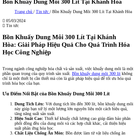
Bồn Khuấy Dung Môi 300 Lít Tại Khánh Hòa
Trang chủ
/
Tin tức
/
Bồn Khuấy Dung Môi 300 Lít Tại Khánh Hòa
05/03/2024
Tin tức
Bồn Khuấy Dung Môi 300 Lít Tại Khánh
Hòa: Giải Pháp Hiệu Quả Cho Quá Trình Hóa
Học Công Nghiệp
Trong ngành công nghiệp hóa chất và sản xuất, việc khuấy dung môi là một
phần quan trọng của quy trình sản xuất.
Bồn khuấy dung môi 300 lít
không
chỉ là một thiết bị cần thiết mà còn là giải pháp hiệu quả để tối ưu hóa quá
trình hóa học của bạn.
Ưu Điểm Nổi Bật của Bồn Khuấy Dung Môi 300 Lít
Dung Tích Lớn:
Với dung tích lên đến 300 lít, bồn khuấy dung môi
này giúp bạn xử lý một lượng lớn nguyên liệu một cách hiệu quả,
tăng năng suất sản xuất.
Hiệu Suất Cao:
Thiết kế khuấy chất lượng cao giúp đảm bảo phân
phối đồng đều của dung môi và các hợp chất khác, cải thiện hiệu
suất phản ứng hóa học.
Chất Liệu Chống Ăn Mòn:
Bồn được làm từ vật liệu chống ăn