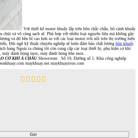
Với thiết kế motor khuấy lắp trên bồn chắc chắn, bộ cánh khuấy
au chùi và vô cùng sạch sẽ. Phù hợp với nhiều loại nguyên liệu mà không gây
 và độ bền bỉ cao hơn so với các loại motor trôi nổi trên thị trường hiện
tiến, Đội ngũ kỹ thuật chuyên nghiệp sẽ luôn đảm bảo chất lượng
bồn khuấy
ách hang Ngoài ra chúng tôi còn cung cấp các loại thiết bị, phụ kiện cơ khí
uy, máy đánh bóng inox, máy đánh bóng khe inox…
O CƠ KHÍ Á CHÂU
Showroom: Số 19, Đường số 1, Khu công nghiệp
 bonkhuay.com maykhuay.net maykhuaytron.com
Gửi