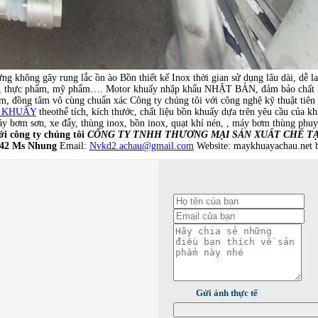
g không gây rung lắc ồn ào Bồn thiết kế Inox thời gian sử dụng lâu dài, dễ l
ất, thực phẩm, mỹ phẩm…. Motor khuấy nhập khẩu NHẬT BẢN, đảm bảo chất lượng
m, đồng tâm vô cùng chuẩn xác Công ty chúng tôi với công nghệ kỹ thuật tiên 
 KHUẤY
theothể tích, kích thước, chất liệu bồn khuấy dựa trên yêu cầu của kh
áy bơm sơn, xe đẩy, thùng inox, bồn inox, quạt khí nén, , máy bơm thùng ph
ới công ty chúng tôi
CÔNG TY TNHH THƯƠNG MẠI SẢN XUẤT CHẾ TẠ
 642 Ms Nhung
Email:
Nvkd2.achau@gmail.com
Website: maykhuayachau.net
Gửi ảnh thực tế