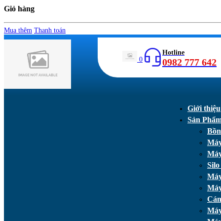
Giỏ hàng
Mua thêm
Thanh toán
Hotline
0
0982 777 642
Giới thiệu
Sản Phẩ
Bồn
Máy
Máy
Silo
Máy
Máy
Cán
Máy 