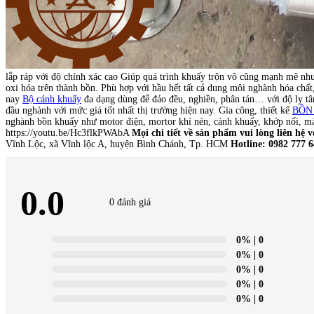
lắp ráp với độ chính xác cao Giúp quá trình khuấy trộn vô cũng mạnh mẽ nhưn
oxi hóa trên thành bồn. Phù hợp với hầu hết tất cả dung môi nghành hóa ch
nay
Bộ cánh khuấy
đa dạng dùng để đảo đều, nghiền, phân tán… với độ ly tâ
đầu nghành với mức giá tốt nhất thị trường hiện nay. Gia công, thiết kế
BỒN
nghành bồn khuấy như motor điện, mortor khí nén, cánh khuấy, khớp nối, m
https://youtu.be/Hc3flkPWAbA
Mọi chi tiết về sản phẩm vui lòng liên hệ v
Vĩnh Lộc, xã Vĩnh lộc A, huyện Bình Chánh, Tp. HCM
Hotline: 0982 777
0.0
0 đánh giá
0%
| 0
0%
| 0
0%
| 0
0%
| 0
0%
| 0