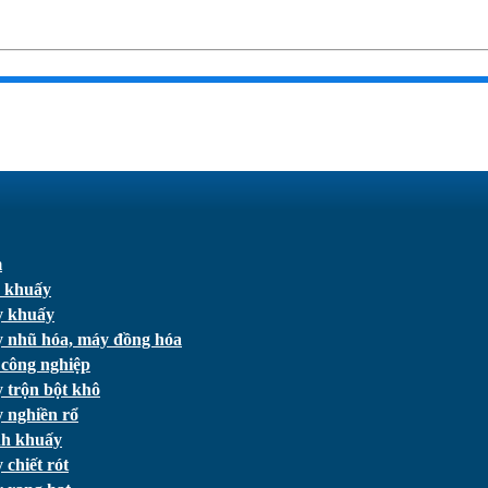
m
 khuấy
 khuấy
 nhũ hóa, máy đồng hóa
 công nghiệp
 trộn bột khô
 nghiền rổ
h khuấy
chiết rót