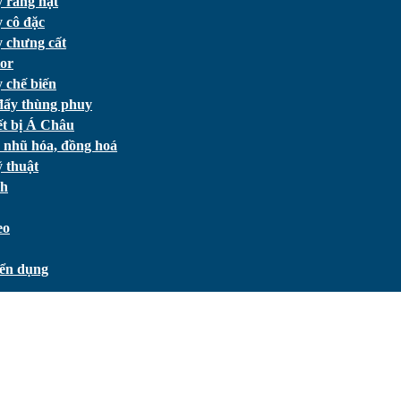
 rang hạt
 cô đặc
 chưng cất
or
 chế biến
đẩy thùng phuy
ết bị Á Châu
 nhũ hóa, đồng hoá
 thuật
ch
eo
ển dụng