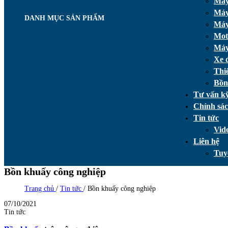
Máy
Máy
DANH MỤC SẢN PHẨM
Máy
Mot
Máy
Xe 
Thi
Bồn
Tư vấn kỹ
Chính sá
Tin tức
Vid
Liên hệ
Tuy
Bồn khuấy công nghiệp
Trang chủ
/
Tin tức
/
Bồn khuấy công nghiệp
07/10/2021
Tin tức