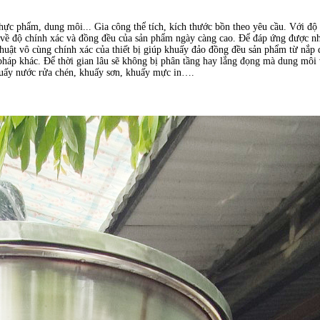
ực phẩm, dung môi... Gia công thể tích, kích thước bồn theo yêu cầu. Với độ 
 về độ chính xác và đồng đều của sản phẩm ngày càng cao. Để đáp ứng được nh
huật vô cùng chính xác của thiết bị giúp khuấy đảo đồng đều sản phẩm từ nắp
g pháp khác. Để thời gian lâu sẽ không bị phân tầng hay lắng đọng mà dung môi
huấy nước rửa chén, khuấy sơn, khuấy mực in….