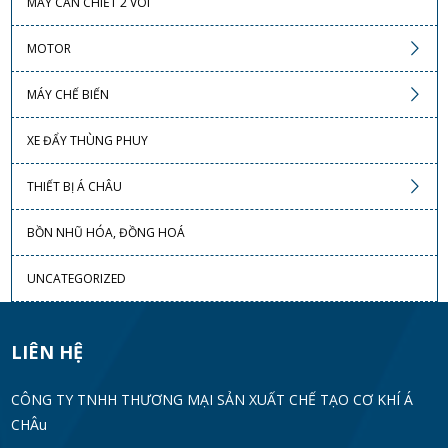
MÁY CÂN CHIẾT 2 VÒI
MOTOR
MÁY CHẾ BIẾN
XE ĐẨY THÙNG PHUY
THIẾT BỊ Á CHÂU
BỒN NHŨ HÓA, ĐỒNG HOÁ
UNCATEGORIZED
LIÊN HỆ
CÔNG TY TNHH THƯƠNG MẠI SẢN XUẤT CHẾ TẠO CƠ KHÍ Á
CHÂu