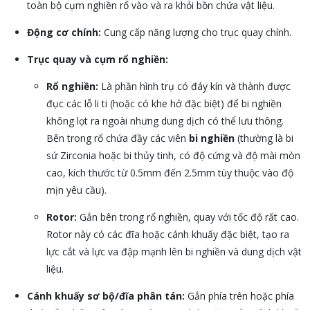
toàn bộ cụm nghiền rổ vào và ra khỏi bồn chứa vật liệu.
Động cơ chính:
Cung cấp năng lượng cho trục quay chính.
Trục quay và cụm rổ nghiền:
Rổ nghiền:
Là phần hình trụ có đáy kín và thành được
đục các lỗ li ti (hoặc có khe hở đặc biệt) để bi nghiền
không lọt ra ngoài nhưng dung dịch có thể lưu thông.
Bên trong rổ chứa đầy các viên
bi nghiền
(thường là bi
sứ Zirconia hoặc bi thủy tinh, có độ cứng và độ mài mòn
cao, kích thước từ 0.5mm đến 2.5mm tùy thuộc vào độ
mịn yêu cầu).
Rotor:
Gắn bên trong rổ nghiền, quay với tốc độ rất cao.
Rotor này có các đĩa hoặc cánh khuấy đặc biệt, tạo ra
lực cắt và lực va đập mạnh lên bi nghiền và dung dịch vật
liệu.
Cánh khuấy sơ bộ/đĩa phân tán:
Gắn phía trên hoặc phía