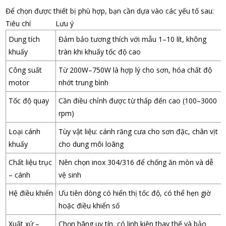
Để chọn được thiết bị phù hợp, bạn cần dựa vào các yếu tố sau:
Tiêu chí
Lưu ý
Dung tích
Đảm bảo tương thích với mẫu 1–10 lít, không
khuấy
tràn khi khuấy tốc độ cao
Công suất
Từ 200W–750W là hợp lý cho sơn, hóa chất độ
motor
nhớt trung bình
Tốc độ quay
Cần điều chỉnh được từ thấp đến cao (100–3000
rpm)
Loại cánh
Tùy vật liệu: cánh răng cưa cho sơn đặc, chân vịt
khuấy
cho dung môi loãng
Chất liệu trục
Nên chọn inox 304/316 để chống ăn mòn và dễ
– cánh
vệ sinh
Hệ điều khiển
Ưu tiên dòng có hiển thị tốc độ, có thể hẹn giờ
hoặc điều khiển số
Xuất xứ –
Chọn hãng uy tín, có linh kiện thay thế và bảo