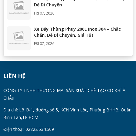
Dễ Di Chuyển
FRI 07, 2026
Xe Đẩy Thùng Phuy 200L Inox 304 – Chắc
Chắn, Dễ Di Chuyển, Giá Tốt
FRI 07, 2026
Máy Khuấy Silicon Inox 304 Chính Hãng |
Khuấy Keo Silicone Hiệu Quả
WED 07, 2026
LIÊN HỆ
Thùng Phuy 200L Inox 304 Chính Hãng
CÔNG TY TNHH THƯƠNG MẠI SẢN XUẤT CHẾ TẠO CƠ KHÍ Á
Chống Gỉ | Giá Tốt 2026
CHÂu
TUE 07, 2026
Địa chỉ: Lô I9-1, đường số 5, KCN Vĩnh Lộc, Phường BHHB, Quận
Bình Tân,TP.HCM
Máy Đồng Hóa Hay Máy Nhũ Hóa? Cách
Chọn Thiết Bị Phù Hợp
Điện thoại: 02822.534.509
MON 07, 2026