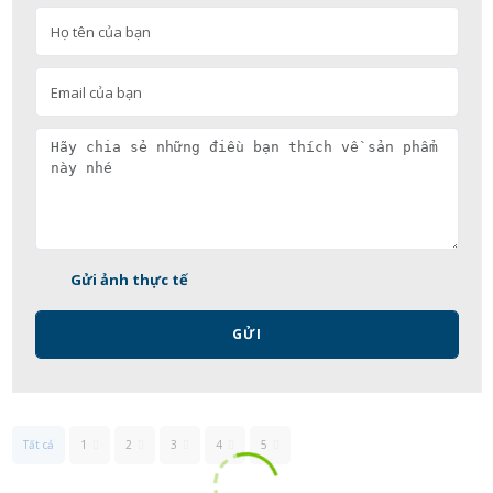
Gửi ảnh thực tế
GỬI
Tất cả
1
2
3
4
5