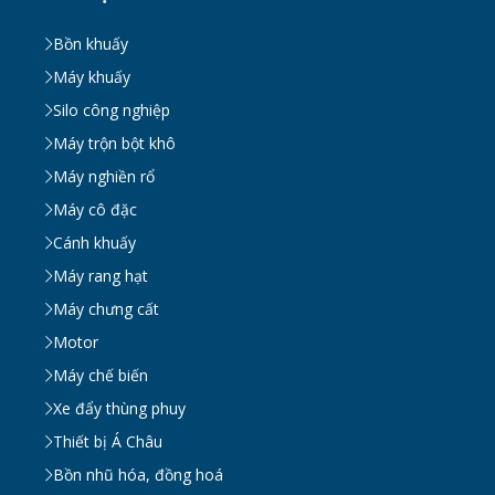
Mòn
Bồn khuấy
WED 07, 2026
Máy khuấy
Silo công nghiệp
Bồn khuấy gia nhiệt cánh đảo syrup
TUE 07, 2026
Máy trộn bột khô
Máy nghiền rổ
Máy cô đặc
Máy khuấy đồng hóa cánh quét mật ong
Cánh khuấy
bơm chân không
TUE 07, 2026
Máy rang hạt
Máy chưng cất
Máy khuấy kem dưỡng đồng hóa cánh quét
Motor
khung inox
Máy chế biến
TUE 07, 2026
Xe đẩy thùng phuy
Thiết bị Á Châu
Máy khuấy phân bón công nghiệp 150-200
lít
Bồn nhũ hóa, đồng hoá
TUE 07, 2026