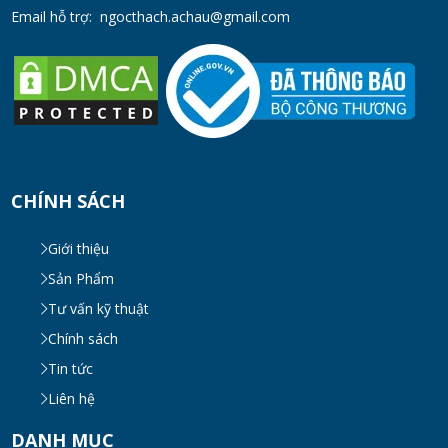
Email hỗ trợ:
ngocthach.achau@gmail.com
Máy Khuấy Trộn Hóa Chất Công Nghiệp
MON 07, 2026
Cách Chọn Cánh Khuấy Phù Hợp Cho Hóa
Chất, Sơn Và Thực Phẩm
MON 07, 2026
CHÍNH SÁCH
Bộ lọc sơn dầu
Giới thiệu
MON 07, 2026
Sản Phẩm
Tư vấn kỹ thuật
Chính sách
Bồn khuấy đồng hóa thực phẩm cánh quét
50-200 lít
Tin tức
MON 07, 2026
Liên hệ
DANH MỤC
Máy Khuấy Hóa Chất Inox 304 Chống Ăn