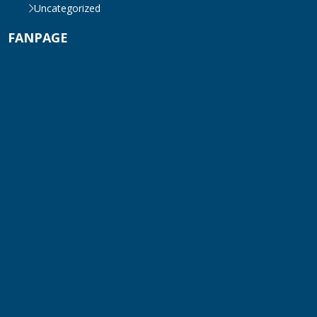
Uncategorized
FANPAGE
Máy trộn bột khô hình trống 20-30kg
TUE 07, 2026
Máy trộn bột khô công nghiệp 300-500kg
TUE 07, 2026
Máy vắt ly tâm
TUE 07, 2026
Sàn Thao Tác Inox 304 Chịu Lực Cao
TUE 07, 2026