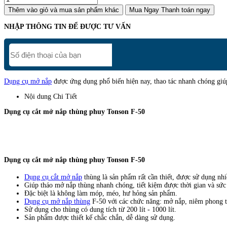
Thêm vào giỏ
và mua sản phẩm khác
Mua Ngay
Thanh toán ngay
NHẬP THÔNG TIN ĐỂ ĐƯỢC TƯ VẤN
Dụng cụ mở nắp
được ứng dụng phổ biến hiện nay, thao tác nhanh chóng giúp
Nội dung Chi Tiết
Dụng cụ cắt mở nắp thùng phuy Tonson F-50
Dụng cụ cắt mở nắp thùng phuy Tonson F-50
Dụng cụ cắt mở nắp
thùng là sản phẩm rất cần thiết, được sử dụng nh
Giúp tháo mở nắp thùng nhanh chóng, tiết kiệm được thời gian và sức 
Đặc biệt là không làm móp, méo, hư hỏng sản phẩm.
Dụng cụ mở nắp thùng
F-50 với các chức năng: mở nắp, niêm phong 
Sử dụng cho thùng có dung tích từ 200 lít - 1000 lít.
Sản phẩm được thiết kế chắc chắn, dễ dàng sử dụng
.