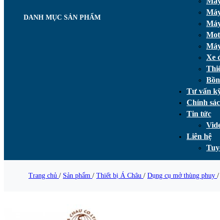
Máy
Máy
DANH MỤC SẢN PHẨM
Máy
Mot
Máy
Xe 
Thi
Bồn
Tư vấn kỹ
Chính sá
Tin tức
Vid
Liên hệ
Tuy
Trang chủ
/
Sản phẩm
/
Thiết bị Á Châu
/
Dụng cụ mở thùng phuy
/