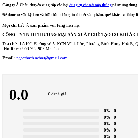
Công ty Á Châu chuyên cung cấp các loại
dụng cụ cắt mở nắp thùng
phuy ứng dụng t
Để được tư vấn kỹ hơn và biết thêm thông tin chi tiết sản phẩm, quý khách vui lòng liê
Mọi chi tiết về sản phẩm vui lòng liên h
ệ:
CÔNG TY TNHH THƯƠNG MẠI SẢN XUẤT CHẾ TẠO CƠ KHÍ Á 
Địa chỉ:
Lô I9/1 Đường số 5, KCN Vĩnh Lộc, Phường Bình Hưng Hoà B, 
Hotline:
0909 792 905 Mr.Thach
Email:
ngocthach.achau@gmail.com
0.0
0 đánh giá
0%
| 0
0%
| 0
0%
| 0
0%
| 0
0%
| 0