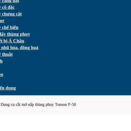
 rang hạt
 cô đặc
 chưng cất
or
 chế biến
đẩy thùng phuy
ết bị Á Châu
 nhũ hóa, đồng hoá
 thuật
ch
eo
ển dụng
Dụng cụ cắt mở nắp thùng phuy Tonson F-50