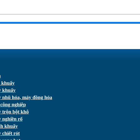
m
 khuấy
 khuấy
 nhũ hóa, máy đồng hóa
 công nghiệp
 trộn bột khô
 nghiền rổ
h khuấy
chiết rót