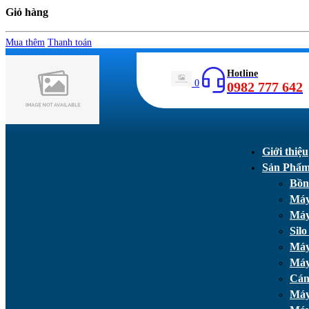
Giỏ hàng
Mua thêm
Thanh toán
Hotline
0
0982 777 642
Giới thiệu
Sản Phẩ
Bồn
Máy
Máy
Silo
Máy
Máy
Cán
Máy 