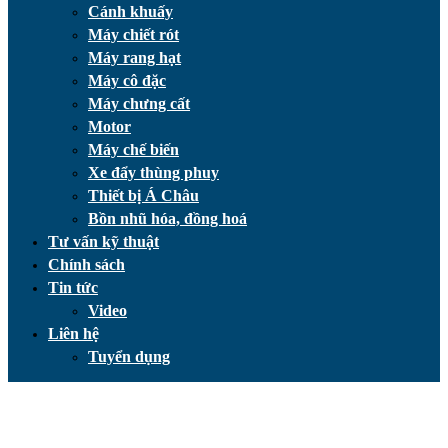
Cánh khuấy
Máy chiết rót
Máy rang hạt
Máy cô đặc
Máy chưng cất
Motor
Máy chế biến
Xe đẩy thùng phuy
Thiết bị Á Châu
Bồn nhũ hóa, đồng hoá
Tư vấn kỹ thuật
Chính sách
Tin tức
Video
Liên hệ
Tuyển dụng