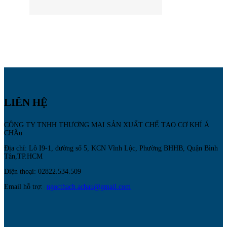
LIÊN HỆ
CÔNG TY TNHH THƯƠNG MẠI SẢN XUẤT CHẾ TẠO CƠ KHÍ Á
CHÂu
Địa chỉ: Lô I9-1, đường số 5, KCN Vĩnh Lộc, Phường BHHB, Quận Bình
Tân,TP.HCM
Điện thoại: 02822.534.509
Email hỗ trợ:
ngocthach.achau@gmail.com