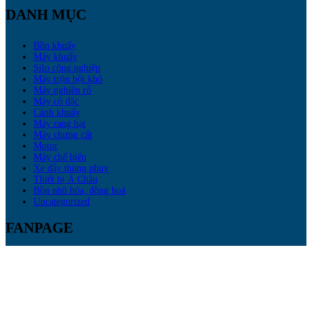
DANH MỤC
Bồn khuấy
Máy khuấy
Silo công nghiệp
Máy trộn bột khô
Máy nghiền rổ
Máy cô đặc
Cánh khuấy
Máy rang hạt
Máy chưng cất
Motor
Máy chế biến
Xe đẩy thùng phuy
Thiết bị Á Châu
Bồn nhũ hóa, đồng hoá
Uncategorized
FANPAGE