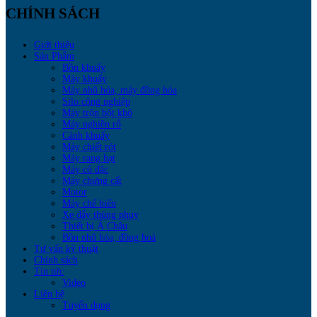
CHÍNH SÁCH
Giới thiệu
Sản Phẩm
Bồn khuấy
Máy khuấy
Máy nhũ hóa, máy đồng hóa
Silo công nghiệp
Máy trộn bột khô
Máy nghiền rổ
Cánh khuấy
Máy chiết rót
Máy rang hạt
Máy cô đặc
Máy chưng cất
Motor
Máy chế biến
Xe đẩy thùng phuy
Thiết bị Á Châu
Bồn nhũ hóa, đồng hoá
Tư vấn kỹ thuật
Chính sách
Tin tức
Video
Liên hệ
Tuyển dụng