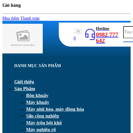
Giỏ hàng
Mua thêm
Thanh toán
Hotline
0982 777
0
642
DANH MỤC SẢN PHẨM
Giới thiệu
Sản Phẩm
Bồn khuấy
Máy khuấy
Máy nhũ hóa, máy đồng hóa
Silo công nghiệp
Máy trộn bột khô
Máy nghiền rổ